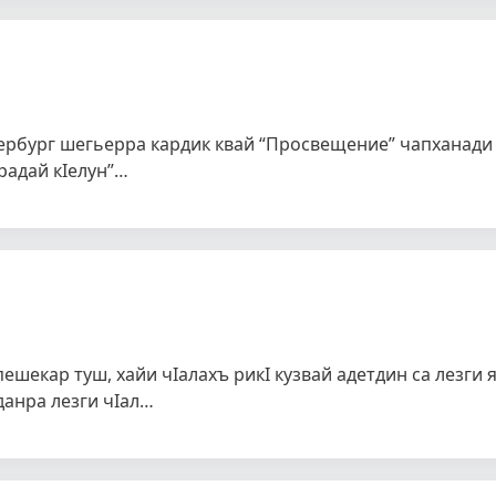
рбург шегьерра кардик квай “Просвещение” чапханади 
урадай кIелун”…
пешекар туш, хайи чIалахъ рикI кузвай адетдин са лезги я
анра лезги чIал…