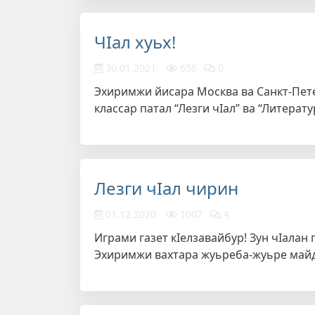
ЧIал хуьх!
30.01.2021
656
0
Эхиримжи йисара Москва ва Санкт-Пете
классар патал “Лезги чIал” ва “Литерат
Лезги чIал чирин
01.12.2020
1007
4
Играми газет кIелзавайбур! Зун чIалан 
Эхиримжи вахтара жуьреба-жуьре майд