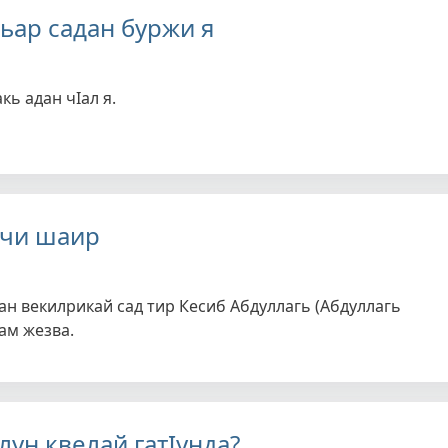
гьар садан буржи я
кь адан чIал я.
гчи шаир
ан векилрикай сад тир Кесиб Абдуллагь (Абдуллагь
ам жезва.
лун квелай гатIунда?