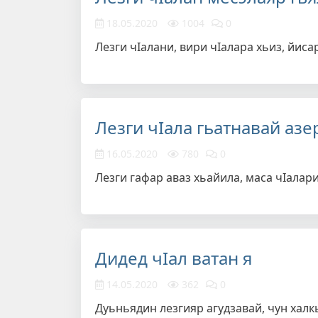
18.05.2020
1004
0
Лезги чIалани, вири чIалара хьиз, йиса
Лезги чIала гьатнавай аз
16.05.2020
780
0
Лезги гафар аваз хьайила, маса чIалар
Дидед чIал ватан я
14.05.2020
362
0
Дуьньядин лезгияр агудзавай, чун халкь