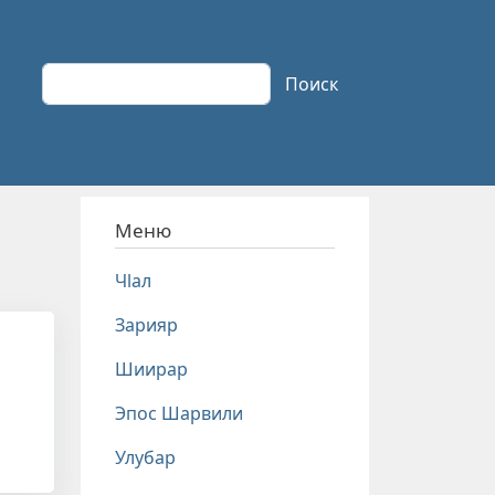
Поиск
Поиск
Меню
Чlал
Зарияр
Шиирар
Эпос Шарвили
Улубар