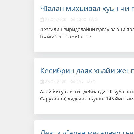
ЧIалан михьивал хуьн чи 
27.06.2020
1360
3
Лезгидин виридалайни гужлу ва хци яра
Гьажибег Гьажибегов
Кесибрин даях хьайи жен
23.05.2020
157
0
Алай йисуз лезги эдебиятдин Къуба пат
Саруханов) дидедиз хьунин 145 йис там
Лезги чIалан месэлаяр гья