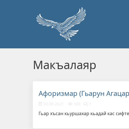
Перейти к основному содержанию
Макъалаяр
Афоризмар (Гьарун Агацар
30.08.2021
389
1
Гьар хъсан кьуршахар кьадай кас сифте