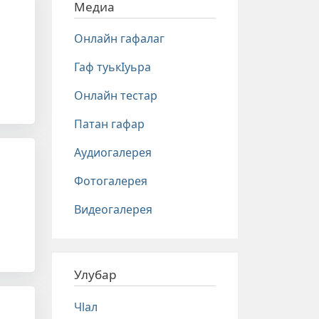
Медиа
Онлайн гафалаг
Гаф туькIуьра
Онлайн тестар
Патан гафар
Аудиогалерея
Фотогалерея
Видеогалерея
Улубар
Чlал