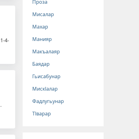
Проза
Мисалар
Махар
Манияр
1-4-
Макъалаяр
Баядар
Гьисабунар
Мискlалар
Фадлугьунар
.
Тlварар