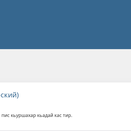
ский)
 пис кьуршахар кьадай кас тир.