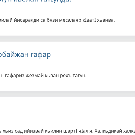
рилай йисаралди са бязи месэлаяр кIватI хьанва.
ербайжан гафар
ин гафариз жезмай кьван рехъ тагун.
 хьиз сад ийизвай кьилин шартI чIал я. Халкьдикай халк