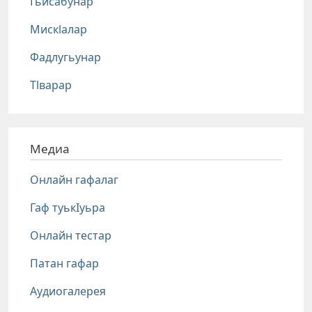
Гьисабунар
Мискlалар
Фадлугьунар
Тlварар
Медиа
Онлайн гафалаг
Гаф туькIуьра
Онлайн тестар
Патан гафар
Аудиогалерея