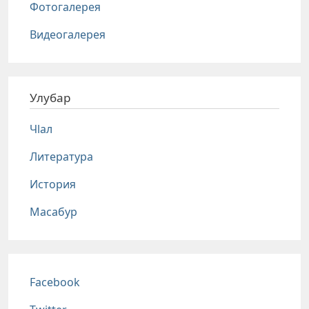
Фотогалерея
Видеогалерея
Улубар
Чlал
Литература
История
Масабур
Соц сети
Facebook