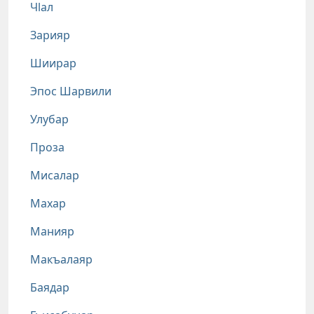
Чlал
Зарияр
Шиирар
Эпос Шарвили
Улубар
Проза
Мисалар
Махар
Манияр
Макъалаяр
Баядар