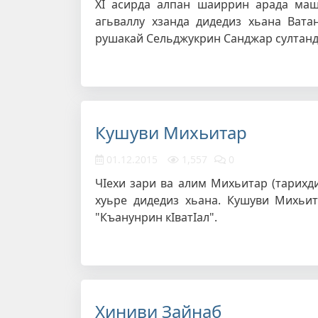
XI асирда алпан шаиррин арада маш
агьваллу хзанда дидедиз хьана Вата
рушакай Сельджукрин Санджар султанди
Кушуви Михьитар
01.12.2015
1,557
0
ЧIехи зари ва алим Михьитар (тарихд
хуьре дидедиз хьана. Кушуви Михьит
"Къанунрин кIватIал".
Хиниви Зайнаб