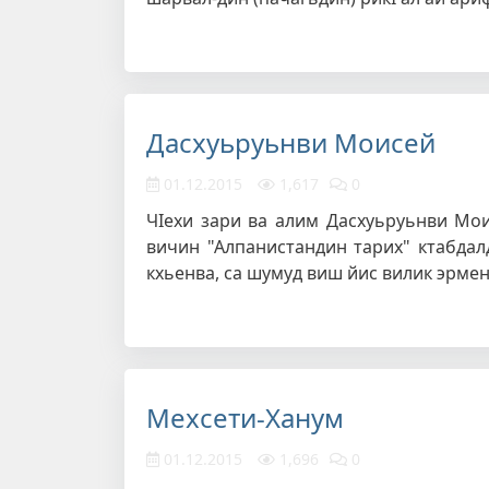
Дасхуьруьнви Моисей
01.12.2015
1,617
0
ЧIехи зари ва алим Дасхуьруьнви Мо
вичин "Алпанистандин тарих" ктабдал
кхьенва, са шумуд виш йис вилик эрмен
Мехсети-Ханум
01.12.2015
1,696
0