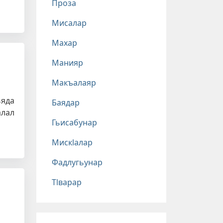
Проза
Мисалар
Махар
Манияр
Макъалаяр
ьяда
Баядар
алал
Гьисабунар
Мискlалар
Фадлугьунар
Тlварар