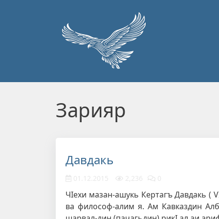
Перейти к основному содержанию
Зарияр
Давдакь
01.12.2015
2,236
0
ЧIехи мазан-ашукь Кертагъ Давдакь ( V
ва философ-алим я. Ам Кавказдин А
шарвал-дин (пачагьдин) рикI ал аи ари