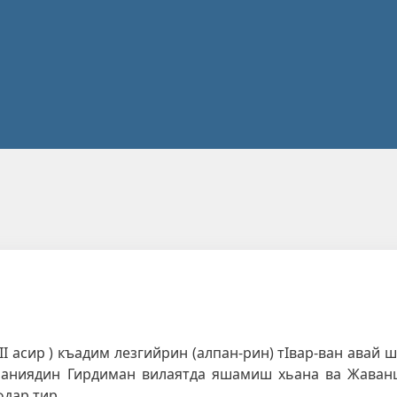
II асир ) къадим лезгийрин (алпан-рин) тIвар-ван авай 
лбаниядин Гирдиман вилаятда яшамиш хьана ва Жава
фдар тир.