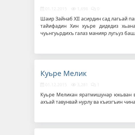
01.12.2015
1,698
0
Шаир Зайнаб XII асирдин сад лагьай п
тайифадин Хин хуьре дидедиз хьан
чуьнгуьрдихъ галаз манияр лугьуз ба
Куьре Мелик
01.12.2015
3,281
1
Куьре Меликан яратмишунар юкьван в
ахъай тавунвай нурлу ва къизгъин чин