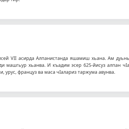
исей VII асирда Алпанистанда яшамиш хьана. Ам дуьн
ди машгьур хьанва. И къадим эсер 625-йисуз алпан чI
и, урус, француз ва маса чIалариз таржума авунва.