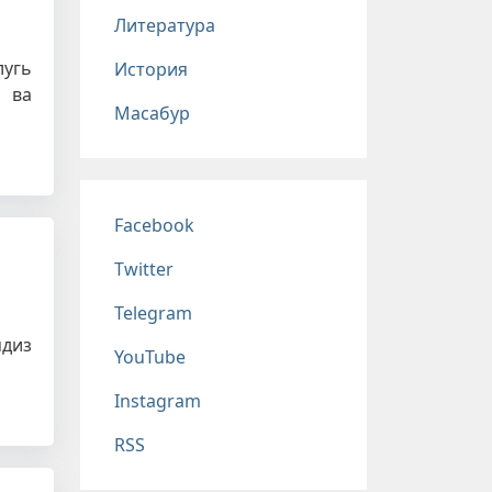
Литература
лугь
История
з ва
Масабур
Соц сети
Facebook
Twitter
Telegram
мдиз
YouTube
Instagram
RSS