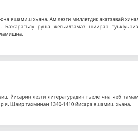
аюна яшамиш хьана. Ам лезги миллетдик акатзавай хина
а. Бажарагълу руша жегьилзамаз шиирар туькIуьри
шламишна.
иш йисарин лезги литературадин гьеле чна чеб тама
ар я. Шаир тахминан 1340-1410 йисара яшамиш хьана.