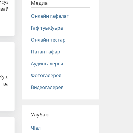
исуз
Медиа
нвай
Онлайн гафалаг
Гаф туькIуьра
Онлайн тестар
Патан гафар
Аудиогалерея
Фотогалерея
 Куш
" ва
Видеогалерея
Улубар
Чlал