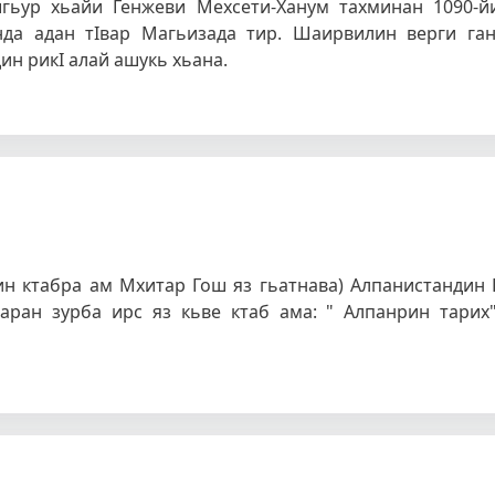
гьур хьайи Генжеви Мехсети-Ханум тахминан 1090-й
нда адан тIвар Магьизада тир. Шаирвилин верги га
н рикI алай ашукь хьана.
ин ктабра ам Мхитар Гош яз гьатнава) Алпанистандин
аран зурба ирс яз кьве ктаб ама: " Алпанрин тарих