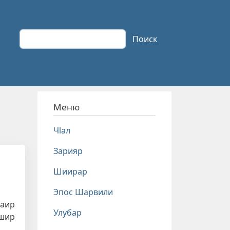
Поиск
Поиск
Меню
Чlал
Зарияр
Шиирар
Эпос Шарвили
шаир
Улубар
ншир