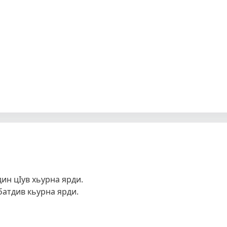
н цIув хьурна ярди.
батдив кьурна ярди.