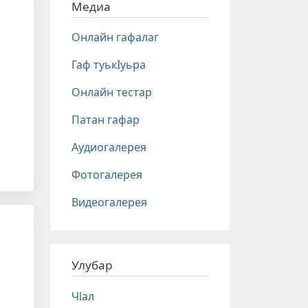
Медиа
Онлайн гафалаг
Гаф туькIуьра
Онлайн тестар
Патан гафар
Аудиогалерея
Фотогалерея
Видеогалерея
Улубар
Чlал