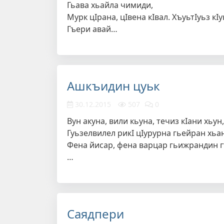
Гьава хьайла чимиди,
Мурк цIрана, цIвена кIвал. ХъуьтIуьз кI
Гъери авай…
Ашкъидин цуьк
30.12.2015
507
0
Вун акуна, вили кьуна, течиз кIани хьун,
Гуьзелвилел рикI цIурурна гьейран хьан
Фена йисар, фена варцар гьижрандин г
…
Саядпери