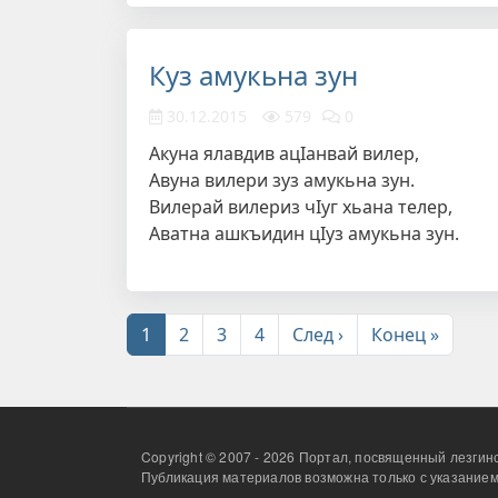
Куз амукьна зун
30.12.2015
579
0
Акуна ялавдив ацIанвай вилер,
Авуна вилери зуз амукьна зун.
Вилерай вилериз чIуг хьана телер,
Аватна ашкъидин цIуз амукьна зун.
Нумерация страниц
Следующая стра
После
1
2
3
4
След ›
Конец »
Copyright © 2007 - 2026 Портал, посвященный лезгинс
Публикация материалов возможна только с указанием