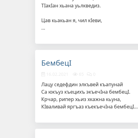
ТIакIан хьана уьлкведиз.
Цав кьакьан я, чил кIеви,
…
БембецI
16.02.2021
65
0
Лацу седефдин элкъвей къапунай
Са юкъуз къецихъ экъечIна бембецI.
Крчар, рипер хьиз хкажна кьуна,
КIваливай яргъаз къекъечIна бембецI.