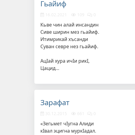
Гьайиф
16.02.2021
109
0
Кьве чин алай инсандин
Сиве ширин мез гьайиф.
Итимрикай хъсанди
Суван севре нез гьайиф.
АцIай хура ичIи рикI,
Цацид…
Зарафат
30.12.2015
661
0
«Зегьмет чIугна Алиди
кIвал эцигна муркIадал.