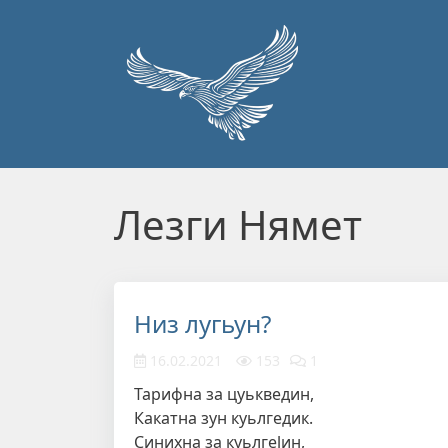
Перейти к основному содержанию
Лезги Нямет
Низ лугьун?
16.02.2021
153
1
Тарифна за цуькведин,
Какатна зун куьлгедик.
Синихна за куьлгеlин,