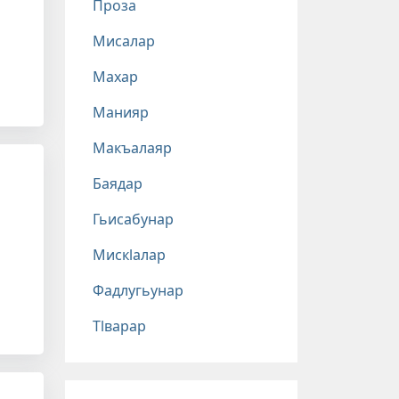
Проза
Мисалар
Махар
Манияр
Макъалаяр
Баядар
Гьисабунар
Мискlалар
Фадлугьунар
Тlварар