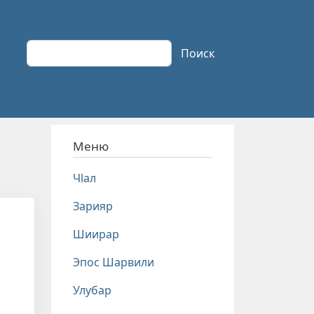
Поиск
Поиск
Меню
Чlал
Зарияр
Шиирар
Эпос Шарвили
Улубар