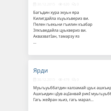
30.12.2015
620
0
Багъдин хура экуьн яра
Килигдайла хъуьхъвериз ви.
Пелен гьекьни гъилин къабар
Элкъведайла цуьквериз ви.
АквазватIан, тамарзу яз
…
Ярди
30.12.2015
479
0
Муьгьуьббатдин калзамай цуьк ашкъиди
Ашкъидин цIув ацIанвай рикI муьгьуьб
Гагь жейран хьиз, гагь марал…