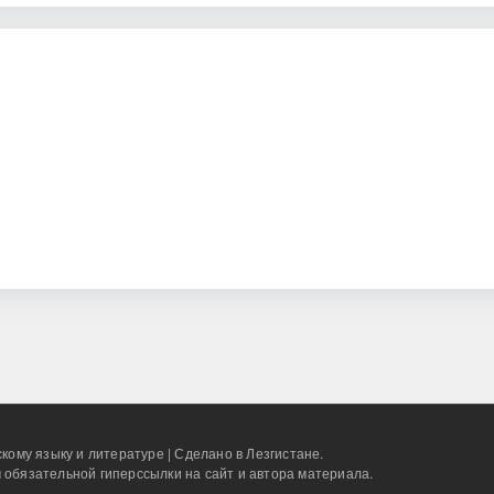
ница
дняя страница
кому языку и литературе | Сделано в Лезгистане.
 обязательной гиперссылки на сайт и автора материала.