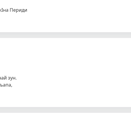
укIна Периди
ай зун.
ъапа,