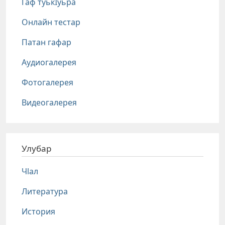
Гаф туькIуьра
Онлайн тестар
Патан гафар
Аудиогалерея
Фотогалерея
Видеогалерея
Улубар
Чlал
Литература
История