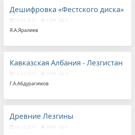
Дешифровка «Фестского диска»
10.12.2015
1704
0
Я.А.Яралиев
Кавказская Албания - Лезгистан
10.12.2015
5199
4
Г.А.Абдурагимов
Древние Лезгины
10.12.2015
2446
0