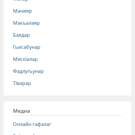
Манияр
Макъалаяр
Баядар
Гьисабунар
Мискlалар
Фадлугьунар
Тlварар
Медиа
Онлайн гафалаг