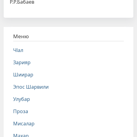
Р.Р.Бабаев
Меню
Чlал
Зарияр
Шиирар
Эпос Шарвили
Улубар
Проза
Мисалар
Махар