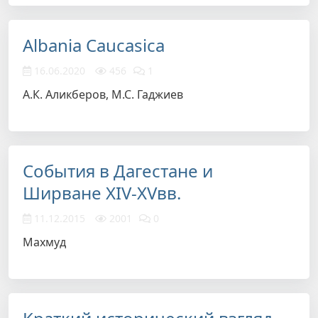
Albania Caucasica
16.06.2020
456
1
А.К. Аликберов, М.С. Гаджиев
События в Дагестане и
Ширване ХIV-ХVвв.
11.12.2015
2001
0
Махмуд