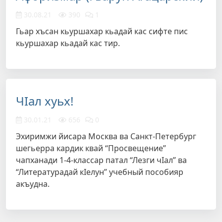
30.08.21
390
1
Гьар хъсан кьуршахар кьадай кас сифте пис
кьуршахар кьадай кас тир.
ЧIал хуьх!
30.01.21
656
0
Эхиримжи йисара Москва ва Санкт-Петербург
шегьерра кардик квай “Просвещение”
чапханади 1-4-классар патал “Лезги чIал” ва
“Литературадай кIелун” учебный пособияр
акъудна.