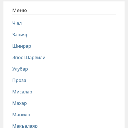
Меню
Чlал
Зарияр
Шиирар
Эпос Шарвили
Улубар
Проза
Мисалар
Махар
Манияр
Макъалаяр