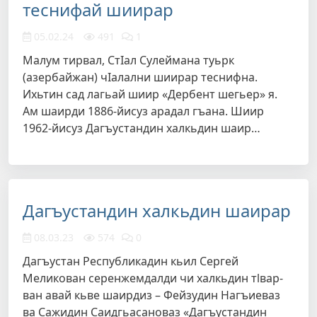
теснифай шиирар
05.02.24
491
1
Малум тирвал, СтIал Сулеймана туьрк
(азербайжан) чIалални шиирар теснифна.
Ихьтин сад лагьай шиир «Дербент шегьер» я.
Ам шаирди 1886-йисуз арадал гъана. Шиир
1962-йисуз Дагъустандин халкьдин шаир…
Дагъустандин халкьдин шаирар
08.03.23
574
0
Дагъустан Республикадин кьил Сергей
Меликован серенжемдалди чи халкьдин тlвар-
ван авай кьве шаирдиз – Фейзудин Нагъиеваз
ва Сажидин Саидгьасановаз «Дагъустандин