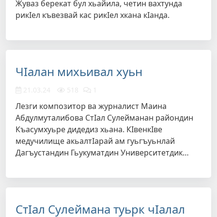
Жуваз берекат бул хьайила, четин вахтунда
рикIел къвезвай кас рикIел хкана кIанда.
ЧIалан михьивал хуьн
21.03.24
518
1
Лезги композитор ва журналист Маина
Абдулмуталибова СтIал Сулейманан райондин
Къасумхуьре дидедиз хьана. КIвенкIве
медучилище акьалтIарай ам гуьгъуьнлай
Дагъустандин Гьукуматдин Университетдик…
СтIал Сулеймана туьрк чIалал