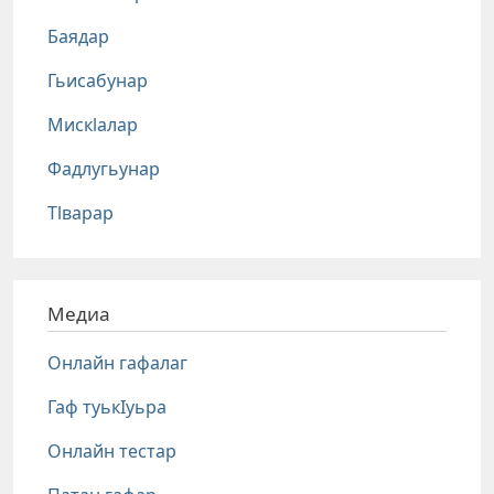
Баядар
Гьисабунар
Мискlалар
Фадлугьунар
Тlварар
Медиа
Онлайн гафалаг
Гаф туькIуьра
Онлайн тестар