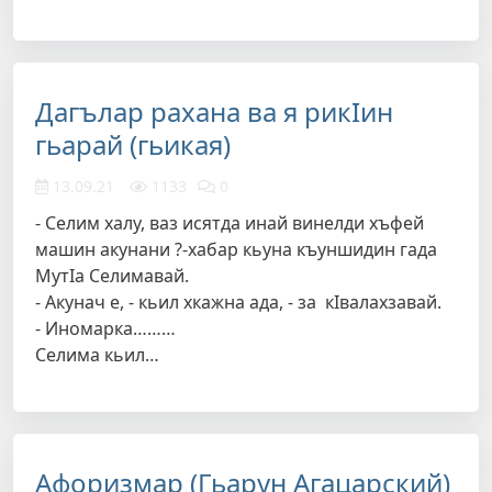
Дагълар рахана ва я рикIин
гьарай (гьикая)
13.09.21
1133
0
- Селим халу, ваз исятда инай винелди хъфей
машин акунани ?-хабар кьуна къуншидин гада
МутIа Селимавай.
- Акунач е, - кьил хкажна ада, - за кIвалахзавай.
- Иномарка………
Селима кьил…
Афоризмар (Гьарун Агацарский)