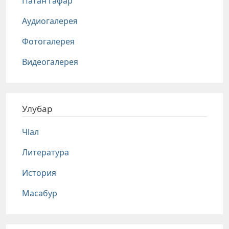
Патан гафар
Аудиогалерея
Фотогалерея
Видеогалерея
Улубар
Чlал
Литература
История
Масабур