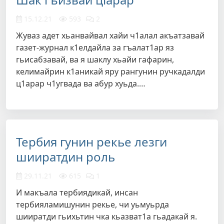
15.12.21
593
2
Жуваз адет хьанвайвал хайи ч1алал акъатзавай
газет-журнал к1елдайла за гъалат1ар яз
гьисабзавай, ва я шаклу хьайи гафарин,
келимайрин к1аникай яру рангунин ручкадалди
ц1арар ч1угвада ва абур хуьда.…
Тербия гунин рекье лезги
шииратдин роль
29.11.21
615
1
И макъала тербиядикай, инсан
тербияламишунин рекье, чи уьмуьрда
шииратди гьихьтин чка кьазват1а гьадакай я.