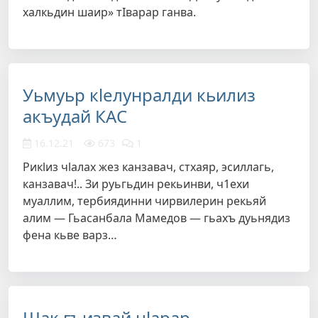
халкьдин шаир» тIварар ганва.
Уьмуьр кlелунралди кьилиз
акъудай КАС
16.12.21
673
1
Рикlиз чlалах жез канзавач, стхаяр, эсиллагь,
канзавач!.. Зи руьгьдин рекьинви, ч1ехи
муаллим, тербиядинни чирвилерин рекьяй
алим — Гьасанбала Мамедов — гьахъ дуьнядиз
фена кьве варз…
Шак гъизвай цlарар