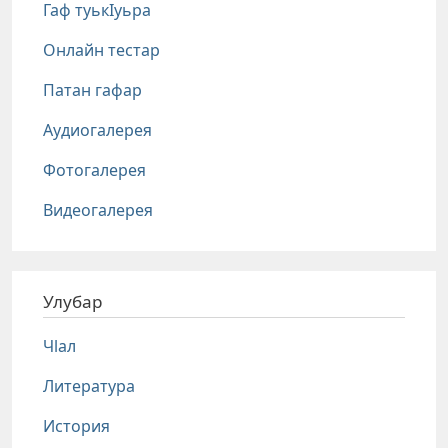
Гаф туькIуьра
Онлайн тестар
Патан гафар
Аудиогалерея
Фотогалерея
Видеогалерея
Улубар
Чlал
Литература
История