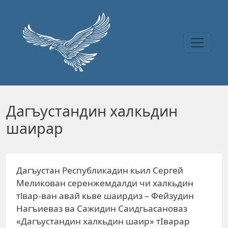
Перейти к основному содержанию
Дагъустандин халкьдин
шаирар
Дагъустан Республикадин кьил Сергей
Меликован серенжемдалди чи халкьдин
тlвар-ван авай кьве шаирдиз – Фейзудин
Нагъиеваз ва Сажидин Саидгьасановаз
«Дагъустандин халкьдин шаир» тIварар