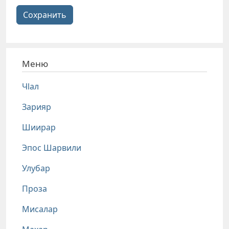
Сохранить
Меню
Чlал
Зарияр
Шиирар
Эпос Шарвили
Улубар
Проза
Мисалар