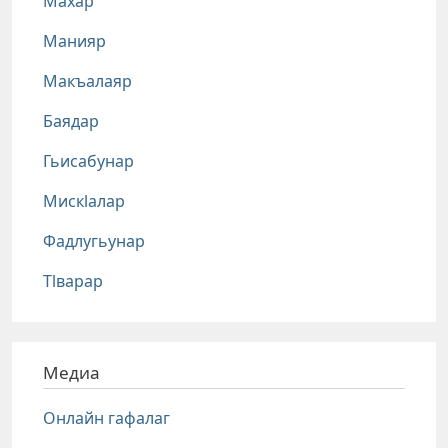
Махар
Манияр
Макъалаяр
Баядар
Гьисабунар
Мискlалар
Фадлугьунар
Тlварар
Медиа
Онлайн гафалаг