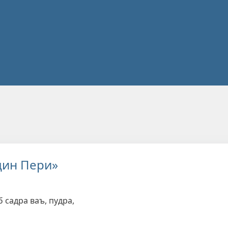
дин Пери»
б садра ваъ, пудра,