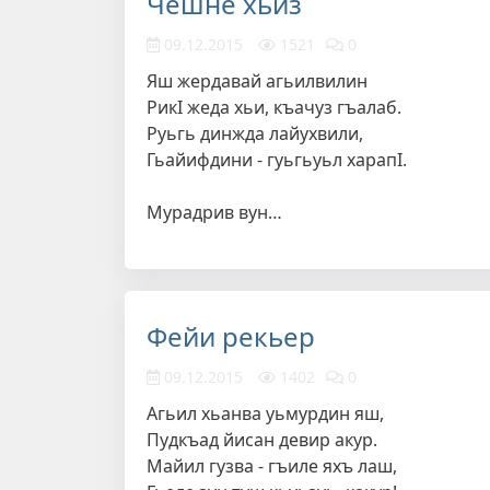
Чешне хьиз
09.12.2015
1521
0
Яш жердавай агьилвилин
РикI жеда хьи, къачуз гъалаб.
Руьгь динжда лайухвили,
Гьайифдини - гуьгьуьл харапI.
Мурадрив вун…
Фейи рекьер
09.12.2015
1402
0
Агьил хьанва уьмурдин яш,
Пудкъад йисан девир акур.
Майил гузва - гъиле яхъ лаш,