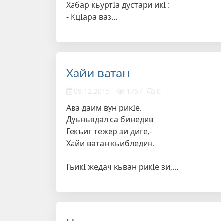
Хабар кьуртIа дустари икI :
- КцIара ваз…
Хайи ватан
09.12.2015
1757
0
Ава даим вун рикIе,
Дуьньядал са бинедив
Гекъиг тежер зи диге,-
Хайи ватан кьибледин.
ГьикI жедач кьван рикIе зи,…