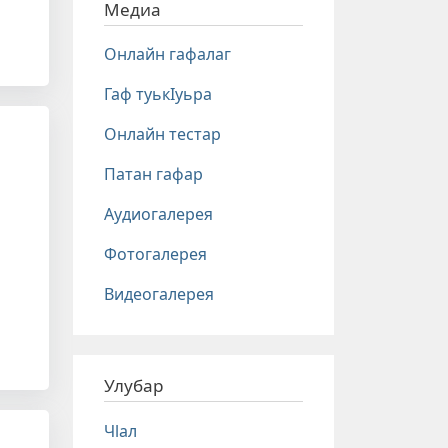
Медиа
Онлайн гафалаг
Гаф туькIуьра
Онлайн тестар
Патан гафар
Аудиогалерея
Фотогалерея
Видеогалерея
Улубар
Чlал