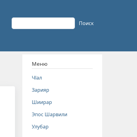
Поиск
Поиск
Меню
Чlал
Зарияр
Шиирар
Эпос Шарвили
Улубар