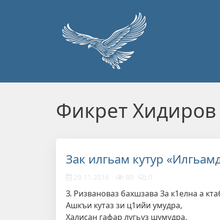
Перейти к основному содержанию
Фикрет Хидиров
Зак илгьам кутур «Илгьам
29.11.2016
80
0
З. Ризвановаз бахшзава За к1елна а кта
Ашкъи кутаз зи ц1ийи умудра,
Халисан гафар лугьуз шумудра,