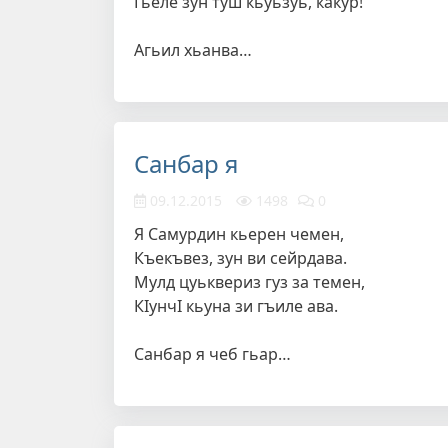
Гьеле зун туш кьуьзуь, какур!
Агьил хьанва…
Санбар я
09.12.2015
1498
0
Я Самурдин кьерен чемен,
Къекъвез, зун ви сейрдава.
Мулд цуьквериз гуз за темен,
КIунчI кьуна зи гъиле ава.
Санбар я чеб гьар…