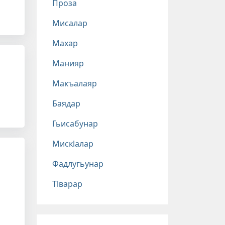
Проза
Мисалар
Махар
Манияр
Макъалаяр
Баядар
Гьисабунар
Мискlалар
Фадлугьунар
Тlварар