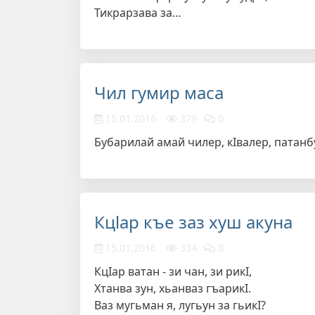
Тикрарзава за…
Чил гумир маса
15.01.2016
379
0
Бубарилай амай чилер, кIвалер, патанбу
Кцlар къе заз хуш акуна
15.01.2016
334
0
КцIар ватан - зи чан, зи рикI,
Хтанва зун, хьанваз гъарикI.
Ваз мугьман я, лугьун за гьикI?