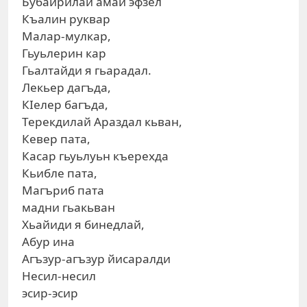
Бубайрилай амай эфзел
Къалин руквар
Малар-мулкар,
Гьуьлерин кар
Гьалтайди я гьарадал.
Лекьер дагъда,
КIелер багъда,
Терекдилай Араздал кьван,
Кевер пата,
Касар гьуьлуьн къерехда
Кьибле пата,
Магъриб пата
мадни гьакьван
Хьайиди я бинедлай,
Абур ина
Агъзур-агъзур йисаралди
Несил-несил
эсир-эсир