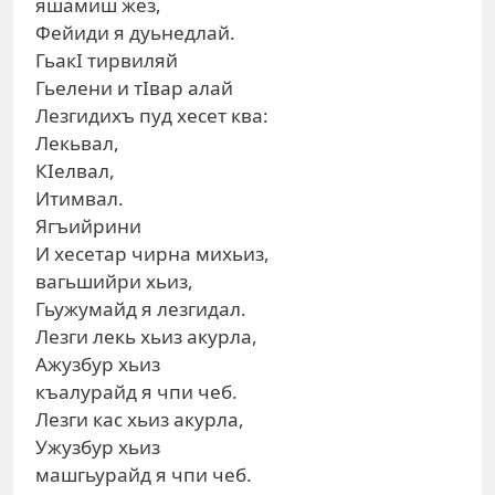
яшамиш жез,
Фейиди я дуьнедлай.
ГьакI тирвиляй
Гьелени и тIвар алай
Лезгидихъ пуд хесет ква:
Лекьвал,
КIелвал,
Итимвал.
Ягъийрини
И хесетар чирна михьиз,
вагьшийри хьиз,
Гьужумайд я лезгидал.
Лезги лекь хьиз акурла,
Ажузбур хьиз
къалурайд я чпи чеб.
Лезги кас хьиз акурла,
Ужузбур хьиз
машгьурайд я чпи чеб.