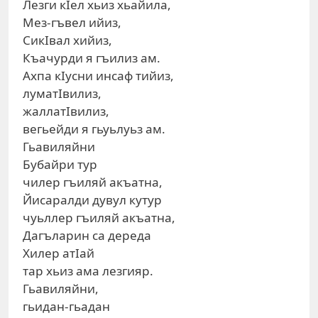
Лезги кIел хьиз хьайила,
Мез-гъвел ийиз,
СикIвал хийиз,
Къачурди я гъилиз ам.
Ахпа кIусни инсаф тийиз,
луматIвилиз,
жаллатIвилиз,
вегьейди я гьуьлуьз ам.
Гьавиляйни
Бубайри тур
чилер гъиляй акъатна,
Йисаралди дувул кутур
чуьллер гъиляй акъатна,
Дагъларин са дереда
Хилер атIай
тар хьиз ама лезгияр.
Гьавиляйни,
гьидан-гьадан