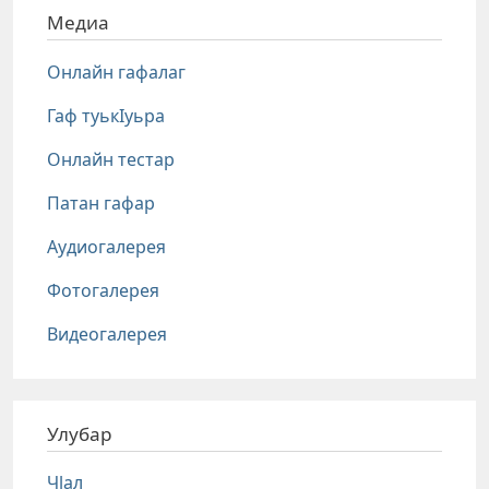
Медиа
Онлайн гафалаг
Гаф туькIуьра
Онлайн тестар
Патан гафар
Аудиогалерея
Фотогалерея
Видеогалерея
Улубар
Чlал