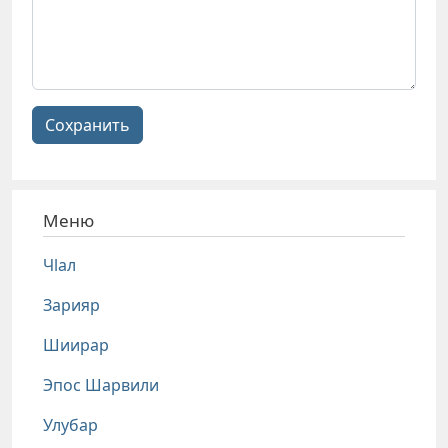
Сохранить
Меню
Чlал
Зарияр
Шиирар
Эпос Шарвили
Улубар