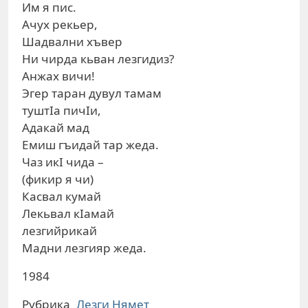
Им я пис.
Ачух рекьер,
Шадвални хъвер
Ни чирда кьван лезгидиз?
Анжах вичи!
Эгер таран дувул тамам
туштIа пичIи,
Адакай мад
Емиш гъидай тар жеда.
Чаз икI чида –
(фикир я чи)
Касвал кумай
Лекьвал кIамай
лезгийрикай
Мадни лезгияр жеда.
1984
Рубрика
Лезги Нямет