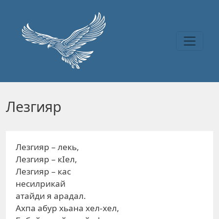
Перейти к основному содержанию
Лезгияр
Лезгияр – лекь,
Лезгияр – кIел,
Лезгияр – кас
несилрикай
атайди я арадал.
Ахпа абур хьана хел-хел,