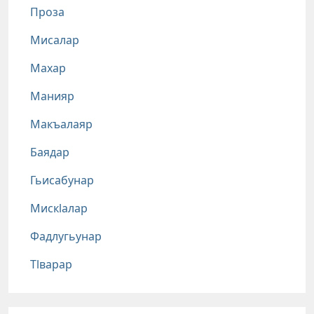
Проза
Мисалар
Махар
Манияр
Макъалаяр
Баядар
Гьисабунар
Мискlалар
Фадлугьунар
Тlварар