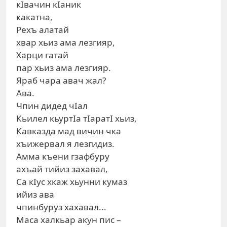
кIвачин кIаник
какатна,
Рехъ алатай
хвар хьиз ама лезгияр,
Харци гатай
пар хьиз ама лезгияр.
Яраб чара авач жал?
Ава.
Чпин дидед чIал
Кьилел кьуртIа тIаратI хьиз,
Кавказда мад вичин чка
хъижервал я лезгидиз.
Амма къени гзафбуру
ахъай тийиз захавал,
Са кIус хкаж хьунни кумаз
ийиз ава
чпинбуруз хахавал...
Маса халкьар акун пис –