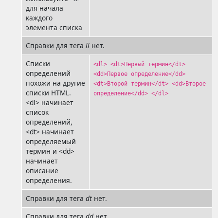
для начала
каждого
элемента списка
Справки для тега
li
нет.
Списки
<dl> <dt>Первый термин</dt>
определений
<dd>Первое определение</dd>
похожи на другие
<dt>Второй термин</dt> <dd>Второе
списки HTML.
определение</dd> </dl>
<dl> начинает
список
определений,
<dt> начинает
определяемый
термин и <dd>
начинает
описание
определения.
Справки для тега
dt
нет.
Справки для тега
dd
нет.