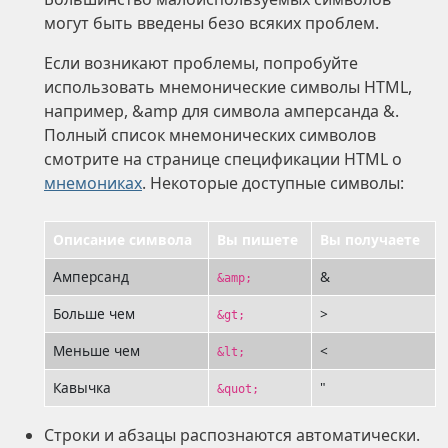
могут быть введены безо всяких проблем.
Если возникают проблемы, попробуйте
использовать мнемонические символы HTML,
например, &amp для символа амперсанда &.
Полный список мнемонических символов
смотрите на странице спецификации HTML о
мнемониках
. Некоторые доступные символы:
Описание символа
Вы пишете
Вы получаете
Амперсанд
&
&amp;
Больше чем
>
&gt;
Меньше чем
<
&lt;
Кавычка
"
&quot;
Строки и абзацы распознаются автоматически.