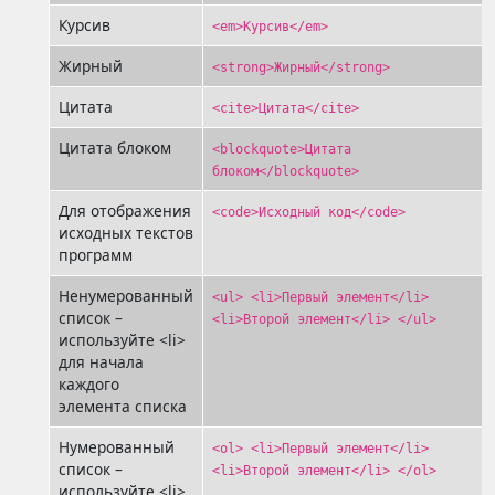
Курсив
<em>Курсив</em>
Жирный
<strong>Жирный</strong>
Цитата
<cite>Цитата</cite>
Цитата блоком
<blockquote>Цитата
блоком</blockquote>
Для отображения
<code>Исходный код</code>
исходных текстов
программ
Ненумерованный
<ul> <li>Первый элемент</li>
список –
<li>Второй элемент</li> </ul>
используйте <li>
для начала
каждого
элемента списка
Нумерованный
<ol> <li>Первый элемент</li>
список –
<li>Второй элемент</li> </ol>
используйте <li>