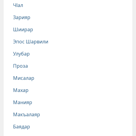
Чlал
Зарияр
Шиирар
Эпос Шарвили
Улубар
Проза
Мисалар
Махар
Манияр
Макъалаяр
Баядар