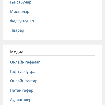
Гьисабунар
Мискlалар
Фадлугьунар
Тlварар
Медиа
Онлайн гафалаг
Гаф туькIуьра
Онлайн тестар
Патан гафар
Аудиогалерея