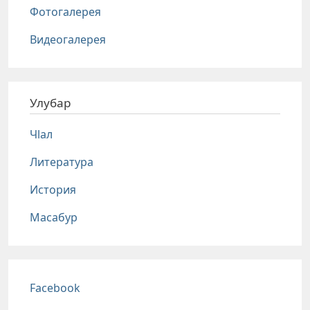
Фотогалерея
Видеогалерея
Улубар
Чlал
Литература
История
Масабур
Соц сети
Facebook