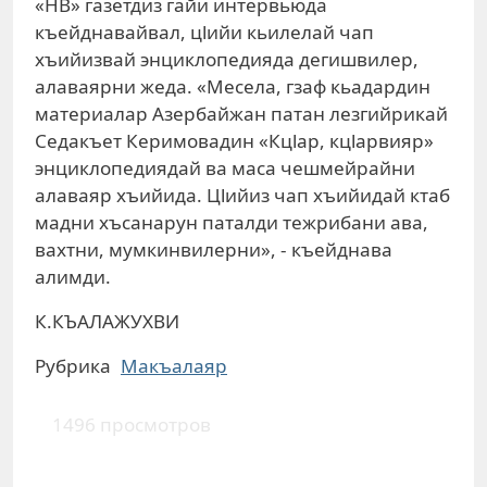
«НВ» газетдиз гайи интервьюда
къейднавайвал, цlийи кьилелай чап
хъийизвай энциклопедияда дегишвилер,
алаваярни жеда. «Месела, гзаф кьадардин
материалар Азербайжан патан лезгийрикай
Седакъет Керимовадин «Кцlар, кцlарвияр»
энциклопедиядай ва маса чешмейрайни
алаваяр хъийида. Цlийиз чап хъийидай ктаб
мадни хъсанарун паталди тежрибани ава,
вахтни, мумкинвилерни», - къейднава
алимди.
К.КЪАЛАЖУХВИ
Рубрика
Макъалаяр
1496 просмотров