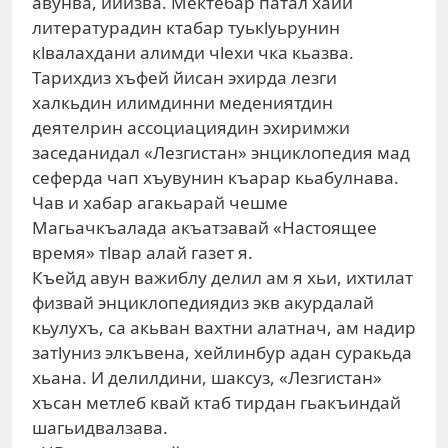
авунва, ийизва. Мектебар патал хайи
литературадин ктабар туькlуьрунин
кlвалахдани алимди чlехи чка кьазва.
Тарихдиз хъфей йисан эхирда лезги
халкьдин илимдинни медениятдин
деятелрин ассоциациядин эхиримжи
заседанидал «Лезгистан» энциклопедия мад
сеферда чап хъувунин къарар кьабулнава.
Чав и хабар агакьарай чешме
Магьачкъалада акъатзавай «Настоящее
время» тlвар алай газет я.
Къейд авун важиблу делил ам я хьи, ихтилат
физвай энциклопедиядиз экв акурдалай
кьулухъ, са акьван вахтни алатнач, ам надир
затlуниз элкъвена, хейлинбур адан суракьда
хьана. И делилдини, шаксуз, «Лезгистан»
хъсан метлеб квай ктаб тирдан гьакъиндай
шагьидвалзава.