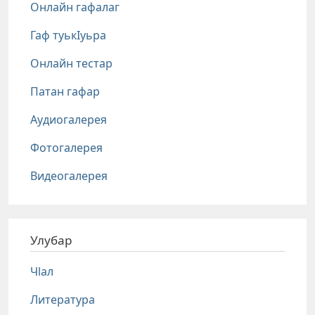
Онлайн гафалаг
Гаф туькIуьра
Онлайн тестар
Патан гафар
Аудиогалерея
Фотогалерея
Видеогалерея
Улубар
Чlал
Литература