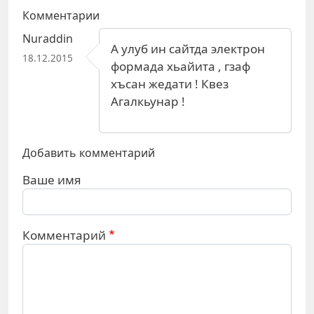
Комментарии
Nuraddin
А улуб ин сайтда электрон
18.12.2015
формада хьайита , гзаф
хъсан жедати ! Квез
Агалкьунар !
Добавить комментарий
Ваше имя
Комментарий