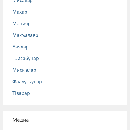
Мисалар
Махар
Манияр
Макъалаяр
Баядар
Гьисабунар
Мискlалар
Фадлугьунар
Тlварар
Медиа