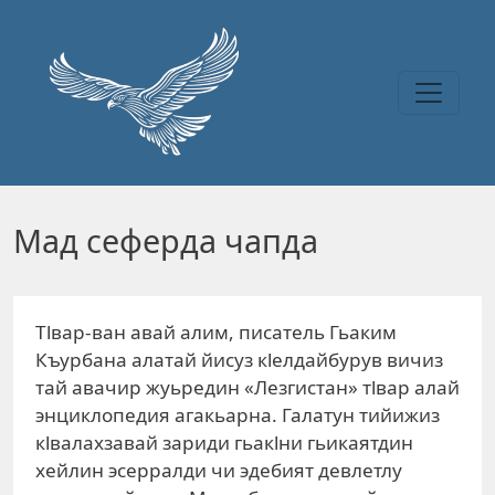
Перейти к основному содержанию
Мад сеферда чапда
Тlвар-ван авай алим, писатель Гьаким
Къурбана алатай йисуз кlелдайбурув вичиз
тай авачир жуьредин «Лезгистан» тlвар алай
энциклопедия агакьарна. Галатун тийижиз
кlвалахзавай зариди гьакlни гьикаятдин
хейлин эсерралди чи эдебият девлетлу