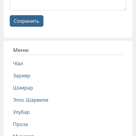
Сохранить
Меню
Чlал
Зарияр
Шиирар
Эпос Шарвили
Улубар
Проза