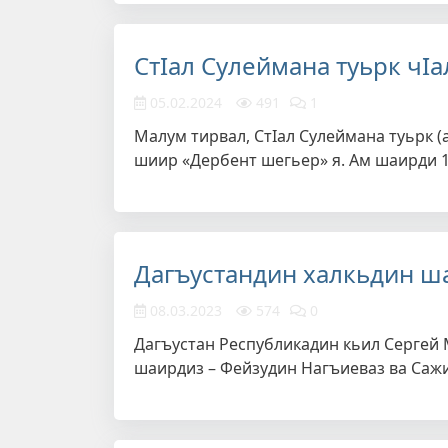
СтIал Сулеймана туьрк чI
05.02.2024
491
1
Малум тирвал, СтIал Сулеймана туьрк 
шиир «Дербент шегьер» я. Ам шаирди 
Дагъустандин халкьдин ш
08.03.2023
574
0
Дагъустан Республикадин кьил Сергей 
шаирдиз – Фейзудин Нагъиеваз ва Саж