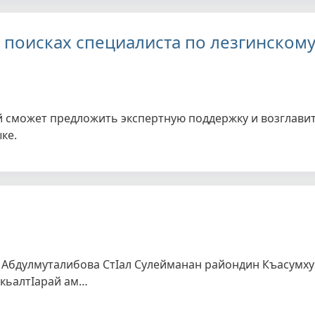
 в поисках специалиста по лезгинском
 сможет предложить экспертную поддержку и возглави
ке.
 Абдулмуталибова СтIал Сулейманан райондин Къасумх
акьалтIарай ам…