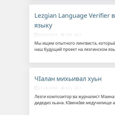
Lezgian Language Verifier
языку
03.05.2024
100
1
Мы ищем опытного лингвиста, который
наш будущий проект на лезгинском язы
ЧIалан михьивал хуьн
21.03.2024
518
1
Лезги композитор ва журналист Маина
дидедиз хьана. КIвенкIве медучилище 