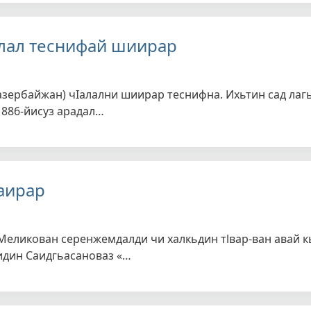
алал теснифай шиирар
(азербайжан) чIалални шиирар теснифна. Ихьтин сад лаг
1886-йисуз арадал…
аирар
Меликован серенжемдалди чи халкьдин тlвар-ван авай к
идин Саидгьасановаз «…