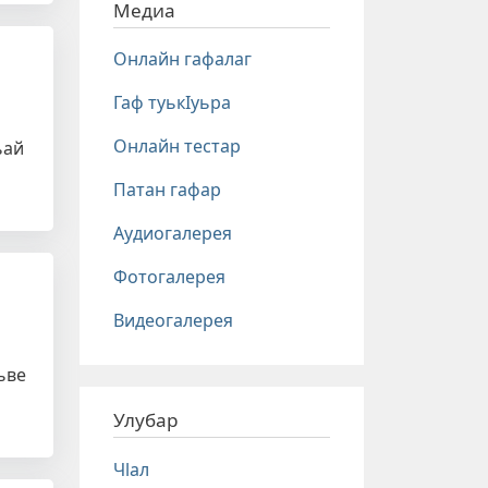
Медиа
Онлайн гафалаг
Гаф туькIуьра
Онлайн тестар
ьай
Патан гафар
Аудиогалерея
Фотогалерея
Видеогалерея
ьве
Улубар
Чlал