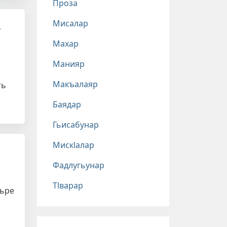
Проза
Мисалар
у
Махар
Манияр
Макъалаяр
ть
Баядар
Гьисабунар
Мискlалар
Фадлугьунар
Тlварар
уьре