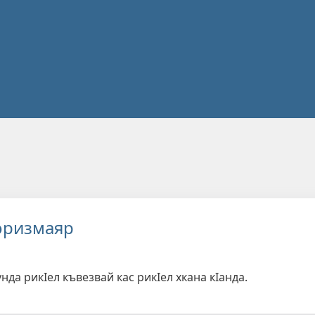
оризмаяр
нда рикIел къвезвай кас рикIел хкана кIанда.