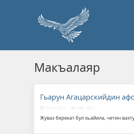
Перейти к основному содержанию
Макъалаяр
Гьарун Агацарскийдин аф
16.04.2025
340
0
Жуваз берекат бул хьайила, четин вахту