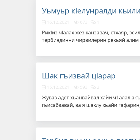
Уьмуьр кlелунралди кьили
16.12.2021
673
1
Рикlиз чlалах жез канзавач, стхаяр, эси
тербиядинни чирвилерин рекьяй алим
Шак гъизвай цlарар
15.12.2021
593
2
Жуваз адет хьанвайвал хайи ч1алал акъ
гьисабзавай, ва я шаклу хьайи гафари