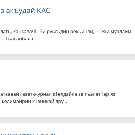
з акъудай КАС
ллагь, канзавач!.. Зи руьгьдин рекьинви, ч1ехи муаллим,
 — Гьасанбала…
атзавай газет-журнал к1елдайла за гъалат1ар яз
н, келимайрин к1аникай яру…