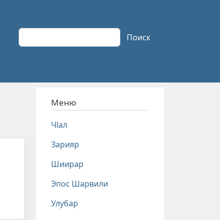
Поиск
Поиск
Меню
Чlал
Зарияр
Шиирар
Эпос Шарвили
Улубар