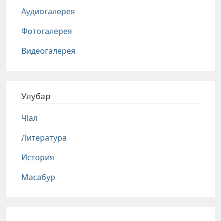
Аудиогалерея
Фотогалерея
Видеогалерея
Улубар
Чlал
Литература
История
Масабур