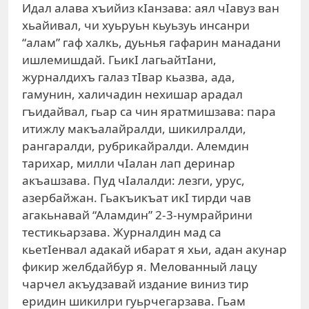
Идал алава хъийиз кIанзава: аял чIавуз ван
хьайивал, чи хуьруьн кьуьзуь инсанри
“алам” гаф халкь, дуьнья гафарин манадани
ишлемишдай. ГьикI лагьайтIани,
журналдихъ галаз тIвар кьазва, ада,
гамунин, халичадин нехишар арадал
гъидайвал, гьар са чин яратмишзава: пара
итижлу макъалайралди, шикилралди,
рангаралди, рубрикайралди. Алемдин
тарихар, милли чIалан лап деринар
акъашзава. Пуд чIалалди: лезги, урус,
азербайжан. Гьакъикъат икI тирди чав
агакьнавай “Аламдин” 2-3-нумрайрини
тестикьарзава. Журналдин мад са
кьетIенвал адакай ибарат я хьи, адан акунар
фикир желбдайбур я. Мелованный лацу
чарчел акъудзавай издание виниз тир
еридин шикилри гуьрчегарзава. Гьам