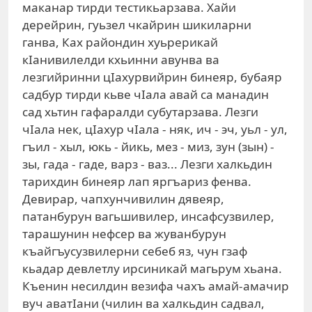
маканар тирди тестикьарзава. Хайи
дерейрин, гуьзел чкайрин шикиларни
ганва, Ках райондин хуьрерикай
кIанивилелди кхьинни авунва ва
лезгийринни цIахурвийрин бинеяр, бубаяр
садбур тирди кьве чIала авай са манадин
сад хьтин гафаралди субутарзава. Лезги
чIала нек, цIахур чIала - няк, ич - эч, уьл - ул,
гъил - хыл, юкь - йикь, мез - миз, зун (зын) -
зы, гада - гаде, варз - ваз... Лезги халкьдин
тарихдин бинеяр лап яргъариз фенва.
Девирар, чапхунчивилин дявеяр,
патанбурун вагьшивилер, инсафсузвилер,
тарашунин нефсер ва жуванбурун
къайгъусузвилерни себеб яз, чун гзаф
кьадар девлетлу ирсиникай магьрум хьана.
Къенин несилдин везифа чахъ амай-амачир
вуч аватIани (чилин ва халкьдин садвал,