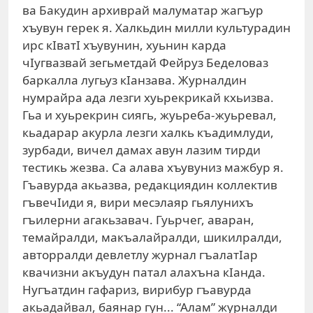
ва Бакудин архиврай малуматар жагъур
хъувун герек я. Халкьдин милли культурадин
ирс кIватI хъувунин, хуьнин карда
чIугвазвай зегьметдай Фейруз Беделоваз
баркалла лугьуз кIанзава. Журналдин
нумрайра ада лезги хуьрекрикай кхьизва.
Гьа и хуьрекрин сиягь, жуьреба-жуьревал,
кьадарар акурла лезги халкь къадимлуди,
зурбади, вичел дамах авун лазим тирди
тестикь жезва. Са алава хъувуниз мажбур я.
Гъавурда акьазва, редакциядин коллектив
гъвечIиди я, вири месэлаяр гьялунихъ
гъилерни агакьзавач. Гуьрчег, аваран,
темайралди, макъалайралди, шикилралди,
авторралди девлетлу журнал гъалатIар
квачизни акъудун патал алахъна кIанда.
Нугъатдин гафариз, вирибур гъавурда
акьадайвал, баянар гун... “Алам” журналди