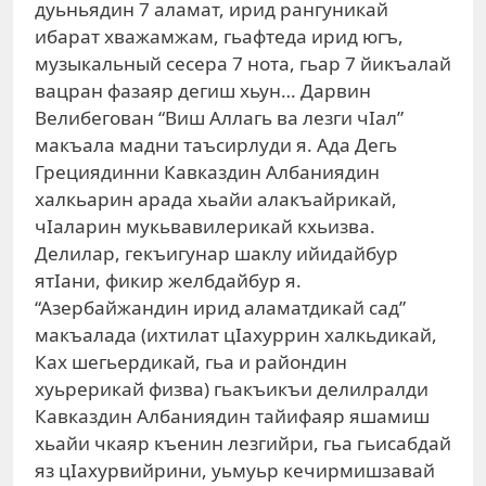
дуьньядин 7 аламат, ирид рангуникай
ибарат хважамжам, гьафтеда ирид югъ,
музыкальный сесера 7 нота, гьар 7 йикъалай
вацран фазаяр дегиш хьун… Дарвин
Велибегован “Виш Аллагь ва лезги чIал”
макъала мадни таъсирлуди я. Ада Дегь
Грециядинни Кавказдин Албаниядин
халкьарин арада хьайи алакъайрикай,
чIаларин мукьвавилерикай кхьизва.
Делилар, гекъигунар шаклу ийидайбур
ятIани, фикир желбдайбур я.
“Азербайжандин ирид аламатдикай сад”
макъалада (ихтилат цIахуррин халкьдикай,
Ках шегьердикай, гьа и райондин
хуьрерикай физва) гьакъикъи делилралди
Кавказдин Албаниядин тайифаяр яшамиш
хьайи чкаяр къенин лезгийри, гьа гьисабдай
яз цIахурвийрини, уьмуьр кечирмишзавай