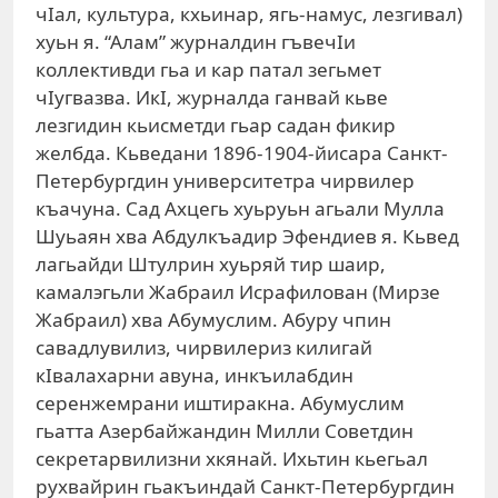
чIал, культура, кхьинар, ягь-намус, лезгивал)
хуьн я. “Алам” журналдин гъвечIи
коллективди гьа и кар патал зегьмет
чIугвазва. ИкI, журналда ганвай кьве
лезгидин кьисметди гьар садан фикир
желбда. Кьведани 1896-1904-йисара Санкт-
Петербургдин университетра чирвилер
къачуна. Сад Ахцегь хуьруьн агьали Мулла
Шуьаян хва Абдулкъадир Эфендиев я. Кьвед
лагьайди Штулрин хуьряй тир шаир,
камалэгьли Жабраил Исрафилован (Мирзе
Жабраил) хва Абумуслим. Абуру чпин
савадлувилиз, чирвилериз килигай
кIвалахарни авуна, инкъилабдин
серенжемрани иштиракна. Абумуслим
гьатта Азербайжандин Милли Советдин
секретарвилизни хкянай. Ихьтин кьегьал
рухвайрин гьакъиндай Санкт-Петербургдин