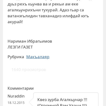
дуьз рехъ кьунва ва и рекьи ам еке
агалкьунрихъни тухурай. Адаз гьар са
ватанэгьлидин тавханадиз илифдай югъ
акурай!
Нариман Ибрагьимов
ЛЕЗГИ ГАЗЕТ
Рубрика
Макъалаяр
1640 просмотров
Комментарии
Nuraddin
Квез зурба Агалкьунар !!!
18.12.2015
(Огромной Вам Удачи !!!)