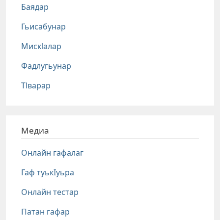
Баядар
Гьисабунар
Мискlалар
Фадлугьунар
Тlварар
Медиа
Онлайн гафалаг
Гаф туькIуьра
Онлайн тестар
Патан гафар