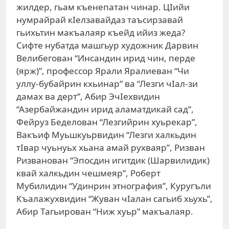
жилдер, гьам къенепатан чинар. ЦIийи
нумрайрай кIелзавайдаз таъсирзавай
гьихьтин макъалаяр къейд ийиз жеда?
Сифте нубатда машгьур художник Дарвин
Велибегован “Инсандин ирид чин, перде
(ярж)”, профессор Ярали Яралиеван “Чи
уллу-бубайрин кхьинар” ва “Лезги чIал-зи
дамах ва дерт”, Абир ЭчIехвидин
“Азербайжандин ирид аламатдикай сад”,
Фейруз Беделован “Лезгийрин хуьрекар”,
Вакъиф Муьшкуьрвидин “Лезги халкьдин
тIвар чуьнуьх хьана амай рухваяр”, Ризван
Ризванован “Эпосдин игитдик (Шарвилидик)
квай халкьдин чешмеяр”, Роберт
Мубилидин “Удинрин этнография”, Куругъли
Къалажухвидин “Жуван чIалан сагьиб хьухь”,
Абир Тагьирован “Ниж хуьр” макъалаяр.