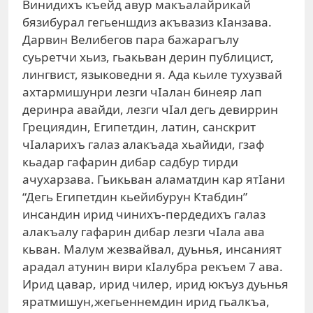
Винидихъ къейд авур макъалайрикай
бязибурал гегьеншдиз акъвазиз кIанзава.
Дарвин Велибегов пара бажарагълу
суьретчи хьиз, гьакьван дерин публицист,
лингвист, языковедни я. Ада кьиле тухузвай
ахтармишунри лезги чIалан бинеяр лап
деринра авайди, лезги чIал дегь девиррин
Грециядин, Египетдин, латин, санскрит
чIаларихъ галаз алакъада хьайиди, гзаф
кьадар гафарин дибар садбур тирди
ачухарзава. Гьикьван аламатдин кар ятIани
“Дегь Египетдин кьейибурун Ктабдин”
инсандин ирид чинихъ-пердедихъ галаз
алакъалу гафарин дибар лезги чIала ава
кьван. Малум жезвайвал, дуьнья, инсаният
арадал атунин вири кIалубра рекъем 7 ава.
Ирид цавар, ирид чилер, ирид юкъуз дуьнья
яратмишун,жегьеннемдин ирид гьалкъа,