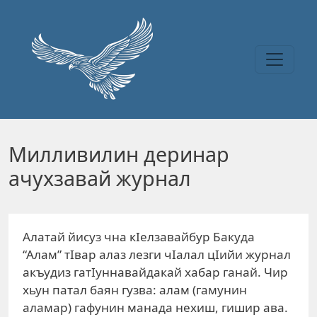
Перейти к основному содержанию
Милливилин деринар
ачухзавай журнал
Алатай йисуз чна кIелзавайбур Бакуда
“Алам” тIвар алаз лезги чIалал цIийи журнал
акъудиз гатIуннавайдакай хабар ганай. Чир
хьун патал баян гузва: алам (гамунин
аламар) гафунин манада нехиш, гишир ава.