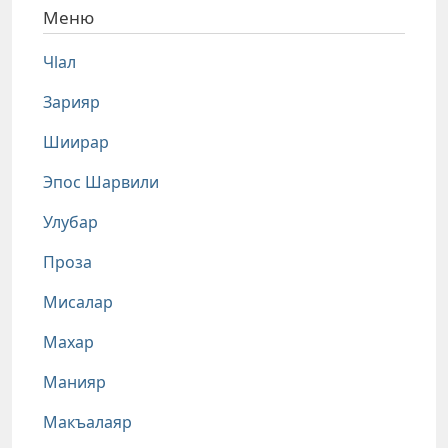
Меню
Чlал
Зарияр
Шиирар
Эпос Шарвили
Улубар
Проза
Мисалар
Махар
Манияр
Макъалаяр