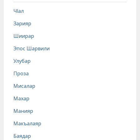
Чlал
Зарияр
Шиирар
Эпос Шарвили
Улубар
Проза
Мисалар
Махар
Манияр
Макъалаяр
Баядар