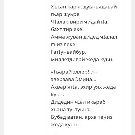
Хъсан кар я: дуьньядавай
гьар жуьре
ЧIалар вири чидайтIа,
бахт тир еке!
Амма жуван дидед чIалал
гъиз леке
ГатIунвайбур,
миллетдивай жеда куьн.
«Гьарай эллер!..» -
эверзава Эмина…
Ахвар ятIа, эхир уях жеда
куьн.
Дидедин чIал икьраб
хьана туьтуьна,
Бубад ватан, арха течиз
жеда куьн…