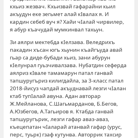
кхьиз жезвач. Кхьизвай гафарайни кьил
акъу­дун еке зегьмет алай кIвалах я. И
кардин себеб вуч я? Хайи чIалай чирвилер,
я абур къачудай мумкинвал тахьун.
Зи аялри мектебда кIелзава. Веледрихъ
пакадин хъсан югъ хьунин къайгъуда авай
гьар са диде-бубади хьиз, зани абурун
кIелунрал гуьзчивалзава. Нубатдин сеферда
аялриз кIвале тамамарун патал ганвай
тапшуругъриз килигдайла, за 3-класс патал
2018-йисуз чапдай акъуднавай лезги чIалан
ктаб тупIалай авуна. Адан авторар
Ж.Мейланова, С.Шагьмарданов, Б.Бегов,
А.Юзбегов, А.Тагьиров я. Ктабда ганвай
тапшуругърик, лезги гафар аваз-аваз,
къецепатан чIа­ларай атанвай гафар (урус,
перс, туьрк) гзаф кутунва. Авторрик тахсир