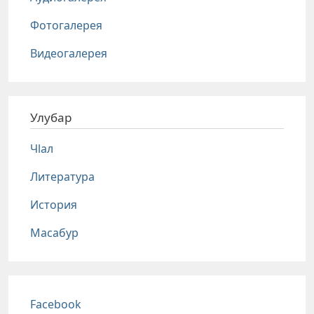
Фотогалерея
Видеогалерея
Улубар
Чlал
Литература
История
Масабур
Соц сети
Facebook