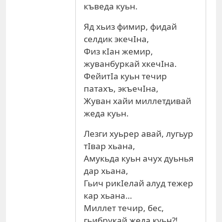
къведа куьн.
Яд хьиз фимир, фидай
селдик экечIна,
Физ кIан жемир,
жуванбуркай хкечIна.
ФейитIа куьн течир
патахъ, экъечIна,
Жуван хайи миллетдивай
жеда куьн.
Лезги хуьрер авай, лугьур
тIвар хьана,
Амукьда куьн ачух дуьнья
дар хьана,
Гьич рикIелай алуд тежер
кар хьана…
Миллет течир, бес,
гьибрукай жеда куьн?!