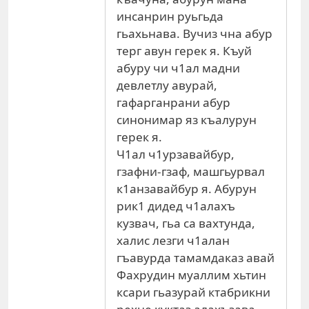
инсанрин руьгьда
гьахьнава. Вучиз чна абур
терг авун герек я. Къуй
абуру чи ч1ал мадни
девлетлу авурай,
гафарганрани абур
синонимар яз къалурун
герек я.
Ч1ал ч1урзавайбур,
гзафни-гзаф, машгьурвал
к1анзавайбур я. Абурун
рик1 дидед ч1алахъ
кузвач, гьа са вахтунда,
халис лезги ч1алан
гъавурда тамамдаказ авай
Фахрудин муаллим хьтин
ксари гьазурай ктабрикни