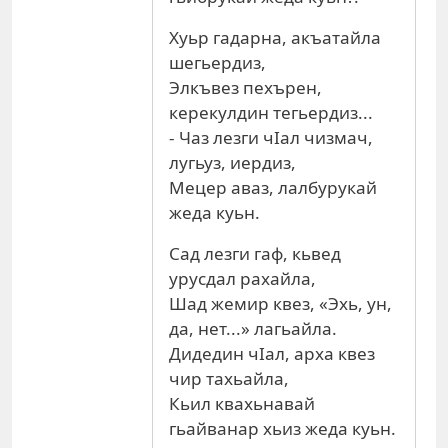
Хуьр гадарна, акъатайла
шегьердиз,
Элкъвез пехърен,
керекулдин тегьердиз...
- Чаз лезги чIал чизмач,
лугьуз, иердиз,
Мецер аваз, лалбурукай
жеда куьн.
Сад лезги гаф, кьвед
урусдал рахайла,
Шад жемир квез, «Эхь, ун,
да, нет...» лагьайла.
Дидедин чIал, арха квез
чир тахьайла,
Кьил квахьнавай
гьайванар хьиз жеда куьн.