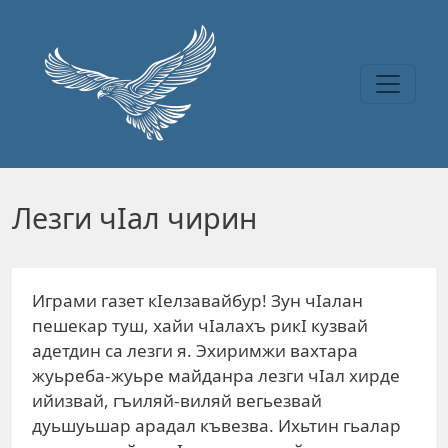
Перейти к основному содержанию
Лезги чIал чирин
Играми газет кIелзавайбур! Зун чIалан
пешекар туш, хайи чIалахъ рикI кузвай
адетдин са лезги я. Эхиримжи вахтара
жуьреба-жуьре майданра лезги чIал хирде
ийизвай, гъиляй-виляй вегьезвай
дуьшуьшар арадал къвезва. Ихьтин гьалар