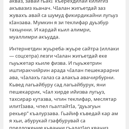
акваз, завай гьакI къерехдилай килигиз
акъвазиз хьанач. ЧIалан жигьетдай заз
жувахъ авай са шумуд фикирдикайни лугьуз
кIанзава. Мумкин я зи теклифар дуьзбур
тахьунни. И кардай кьил алимри,
муаллимри акъудда.
Интернетдин жуьреба-жуьре сайтра (иллаки
— соцсетра) лезги чIалан жигьетдай еке
гьуьжетар кьиле физва. И гьуьжетрин
иштиракчийрин арада чIалан пеше­карарни
ава, чIалахъ галаз са алакъа авачирбурни.
Кьвед лагьайбуру сад лагьайбурук, яни
пешекаррик, чIал хирде ийизва лугьуз,
тахсирар кутазва, чпин теклифар, меслятар
илитIзава, чпел гьалтай­тIа, “дуьзгуьн
рекьер” къалурзава. Гьайиф къведай кар ам
я хьи, абурукай гзафбурувай са
предложение кьванни гъалатIар квачиз