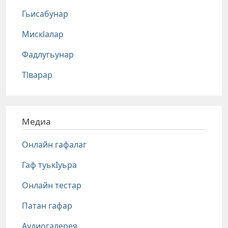
Гьисабунар
Мискlалар
Фадлугьунар
Тlварар
Медиа
Онлайн гафалаг
Гаф туькIуьра
Онлайн тестар
Патан гафар
Аудиогалерея