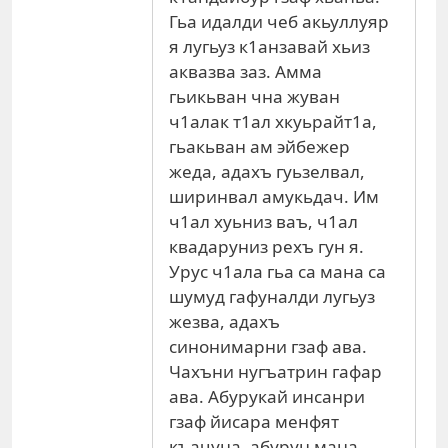
Гьа идалди чеб акьуллуяр
я лугьуз к1анзавай хьиз
аквазва заз. Амма
гьикьван чна жуван
ч1алак т1ал хкуьрайт1а,
гьакьван ам эйбежер
жеда, адахъ гуьзелвал,
ширинвал амукьдач. Им
ч1ал хуьниз ваъ, ч1ал
квадаруниз рехъ гун я.
Урус ч1ала гьа са мана са
шумуд гафуналди лугьуз
жезва, адахъ
синонимарни гзаф ава.
Чахъни нугъатрин гафар
ава. Абурукай инсанри
гзаф йисара менфят
къачуна, абурун мана