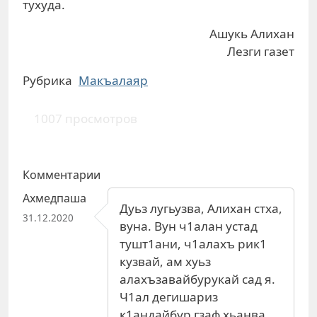
тухуда.
Ашукь Алихан
Лезги газет
Рубрика
Макъалаяр
1007 просмотров
Комментарии
Ахмедпаша
Дуьз лугьузва, Алихан стха,
31.12.2020
вуна. Вун ч1алан устад
тушт1ани, ч1алахъ рик1
кузвай, ам хуьз
алахъзавайбурукай сад я.
Ч1ал дегишариз
к1андайбур гзаф хьанва.