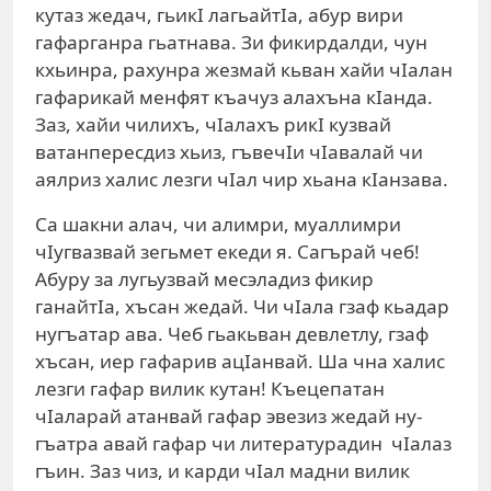
кутаз жедач, гьикI лагьайтIа, абур вири
гафарганра гьатнава. Зи фикирдалди, чун
кхьинра, рахунра жезмай кьван хайи чIалан
гафарикай менфят къачуз алахъна кIанда.
Заз, хайи чилихъ, чIалахъ рикI кузвай
ватанпересдиз хьиз, гъвечIи чIавалай чи
аялриз халис лезги чIал чир хьана кIанзава.
Са шакни алач, чи алимри, муаллимри
чIугвазвай зегьмет екеди я. Сагърай чеб!
Абуру за лугьузвай месэладиз фикир
ганайтIа, хъсан жедай. Чи чIала гзаф кьадар
ну­гъатар ава. Чеб гьакьван девлетлу, гзаф
хъсан, иер гафарив ацIан­вай. Ша чна халис
лезги гафар вилик кутан! Къецепатан
чIаларай атанвай гафар эвезиз жедай ну­
гъат­ра авай гафар чи литературадин чIалаз
гъин. Заз чиз, и карди чIал мадни вилик