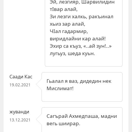
Эй, лезгияр, Шарвилидин
тIвар алай,
Зи лезги халкь, ракъинал
хьиз зар алай,
ЧIал гадармир,
виридлайни кар алай!
Эхир са къуз, «..ай зун!..»
лугьуз, шеда куьн.
Саади Кас
Гьалал я ваз, дидедин нек
19.02.2021
Мислимат!
жуванди
Сагърай Ахмедпаша, мадни
13.12.2021
вегь шиирар.