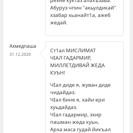
рехне куктаз алахъзава.
Абуруз чпин "акьулдикай"
хзабар хьанайт1а, ажеб
жедай.
Ахмедпаша
Ст1ал МИСЛИМАТ
31.12.2020
ЧIАЛ ГАДАРМИР,
МИЛЛЕТДИВАЙ ЖЕДА
КУЬН!
ЧIал диде я, жуван диде
чидайдаз.
ЧIал бине я, хайи ери
хуьдайдаз.
ЧIал гадармир, эхир
пашман жеда куьн,
Арха маса гудай йикъал