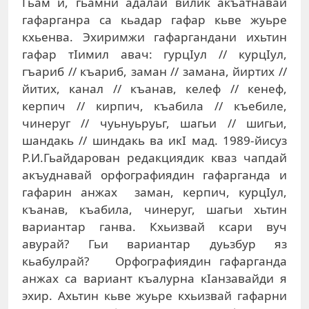
Гьам и, гьамни адалай вилик акъатнавай
гафарганра са кьадар гафар кьве жуьре
кхьенва. Эхиримжи гафаргандани ихьтин
гафар тIимил авач: гурцIул // курцIул,
гъариб // къариб, заман // замана, йиртих //
йитих, канал // къанав, келеф // кенеф,
керпич // кирпич, къабила // къебиле,
чинеруг // чуьнуьруьг, шагьи // шигьи,
шандакь // шиндакь ва икI мад. 1989-йисуз
Р.И.Гьайдарован редакциядик кваз чапдай
акъуднавай орфографиядин гафарганда и
гафарин анжах заман, керпич, курцIул,
къанав, къабила, чинеруг, шагьи хьтин
вариантар ганва. Кхьизвай ксари вуч
авурай? Гьи вариантар дуьзбур яз
кьабулрай? Орфографиядин гафарганда
анжах са вариант къалурна кIанзавайди я
эхир. Ахьтин кьве жуьре кхьизвай гафарни