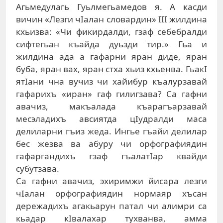
Агьмедулагь Гуьлмегьамедов я. А касди
вичин «Лезги чIалан словардин» III жилдина
кхьизва: «Чи фикирдалди, гзаф себебралди
сифтегьан къайда дуьзди тир.» Гьа и
жилдина ада а гафарни яран диде, яран
буба, яран вах, яран стха хьиз кхьенва. ГьакI
ятIани чна вучиз чи хайибур къалурзавай
гафарихъ «иран» гаф гилигзава? Са гафни
авачиз, макъалада къарагъарзавай
месэладихъ авсиятда цIудралди маса
делиларни гъиз жеда. Ингье гъайи делилар
бес жезва ва абуру чи орфографиядин
гафаргандихъ гзаф гъалатIар квайди
субутзава.
Са гафни авачиз, эхиримжи йисара лезги
чIалан орфографиядин нормаяр хъсан
дережадихъ агакьарун патал чи алимри са
кьадар кIвалахар тухванва, амма