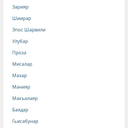
Зарияр
Шиирар
Эпос Шарвили
Улубар
Проза
Мисалар
Махар
Манияр
Макъалаяр
Баядар
Гьисабунар