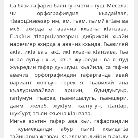
Са бязи гафариз баян гун четин туш. Месела:
чи орфографиядив кьадайвал,
тIварцIиэвезар им, ам, гьам, гьим? атIам ва
мсб. эхирда а авачиз кхьена кIанзава.
ГьакIни тIварцIиэвезрин дибрикай хьайи
наречияр эхирда а авачиз кхьида. Гьавиляй
акIа, икIа ваъ, акI, икI кхьена кIанзава. Гьа
инал лугьун хьи, квье жуьредин ва я пуд
жуьредин гафар дуьшуьш хьайила, са гафни
авачиз, орфографиядин гафарганда авай
вариант хкягъун герек я. Гьавиляй ана
къалурнавайвал аршин, буьндуьгуьр,
гатIумун, гъараз, гьамишалугъ, гьамшери,
даим, желеб, жукIум, калтугун, тIапIар,
шукIурт, эгьли кхьена кIанзава.
Ингье ахьтин гафар ава хьи, гафаргандин
куьмекдалди абур гьикI кхьидатIа
тайинариз жезвач. Къелемэгьлийри гьахълу