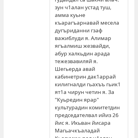
зун ч1алан устад туш,
амма куьне
къарагъарнавай месела
дугъриданни гзаф
важиблуди я. Алимар
ягъалмиш жезвайди,
абур халкьдин арада
тежезвавиляй я.
Шегьерда авай
кабинетрин дак1аррай
килигналди гьахъъ гьик1
ят1а чирун четин я. За
"Куьредин ярар"
культурадин комитетдин
председателвал ийиз 26
йис я. Икьван йисара
Магьачкъаладай