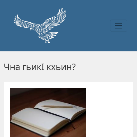
Перейти к основному содержанию
Чна гьикI кхьин?