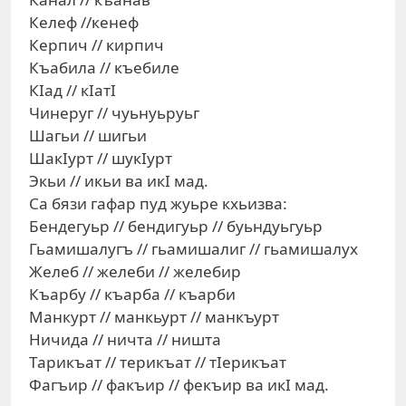
Келеф //кенеф
Керпич // кирпич
Къабила // къебиле
КIад // кIатI
Чинеруг // чуьнуьруьг
Шагьи // шигьи
ШакIурт // шукIурт
Экьи // икьи ва икI мад.
Са бязи гафар пуд жуьре кхьизва:
Бендегуьр // бендигуьр // буьндуьгуьр
Гьамишалугъ // гьамишалиг // гьамишалух
Желеб // желеби // желебир
Къарбу // къарба // къарби
Манкурт // манкьурт // манкъурт
Ничида // ничта // ништа
Тарикъат // терикъат // тIерикъат
Фагъир // факъир // фекъир ва икI мад.