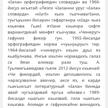
чIалан орфографиядин словарда» ва 1966-
йисуз акъатай «Лезги чIаланни урус чIалан
словарда» «кIатI» хьиз гьатнаватIани,
гуьгъуьнин йисарин гафарганра «кIад» хьиз
кхьенва. ГьакI ятIани кхьинра сифте
вариантдикай менфят къачузва. «Чинеруг»
гафуниз фикир гун. 1955-йисалди
орфографиядин норма «чуьнуьруьг» тир.
1964-йисалай «чинеруг» кхьин дуьз яз
кьабулнава. Ингье ихьтин нормадихъ галаз
са бязи алимар рази туш. А.
Гуьлмегьамедова гьеле 2012-йисуз кхьенай:
«Чи фикирдай, ихьтин дегишвилихъ са
чарасузвални авачир, акси яз, и карди
гьакъикъат литературный чIалан бинеда
авай нугъатдивай яргъа ийизва.» 1989-
йисалди «шагьи» кхьизвай, гила «шигьи»
кхьизва. Алимди и гафуникайни винидихъ