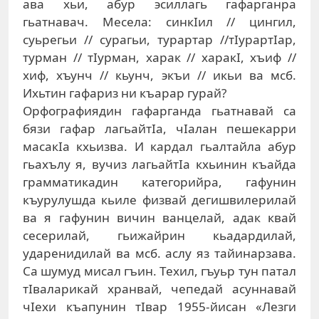
ава хьи, абур эсиллагь гафарганра
гьатнавач. Месела: синкIил // цингил,
суьрегьи // сурагьи, турартар //тIурартIар,
турман // тIурман, харак // харакI, хъиф //
хиф, хъунч // кьунч, экъи // икьи ва мсб.
Ихьтин гафариз ни къарар гурай?
Орфографиядин гафарганда гьатнавай са
бязи гафар лагьайтIа, чIалан пешекарри
масакIа кхьизва. И кардал гьалтайла абур
гьахълу я, вучиз лагьайтIа кхьинин къайда
грамматикадин категорийра, гафунин
къурулушда кьиле физвай дегишвилерилай
ва я гафунин вичин ванцелай, адак квай
сесерилай, гьижайрин кьадардилай,
ударенидилай ва мсб. аслу яз тайинарзава.
Са шумуд мисал гъин. Техил, гъуьр тун патал
тIваларикай хранвай, чепедай асуннавай
чIехи къапунин тIвар 1955-йисан «Лезги