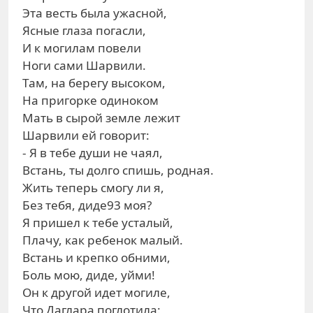
Эта весть была ужасной,
Ясные глаза погасли,
И к могилам повели
Ноги сами Шарвили.
Там, на берегу высоком,
На пригорке одиноком
Мать в сырой земле лежит
Шарвили ей говорит:
- Я в тебе души не чаял,
Встань, ты долго спишь, родная.
Жить теперь смогу ли я,
Без тебя, диде93 моя?
Я пришел к тебе усталый,
Плачу, как ребенок малый.
Встань и крепко обними,
Боль мою, диде, уйми!
Он к другой идет могиле,
Что Даглара поглотила: