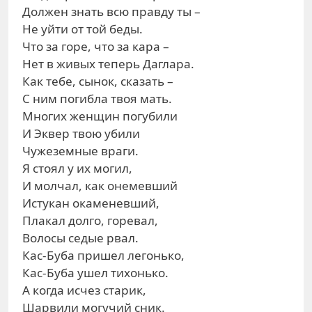
Должен знать всю правду ты –
Не уйти от той беды.
Что за горе, что за кара –
Нет в живых теперь Даглара.
Как тебе, сынок, сказать –
С ним погибла твоя мать.
Многих женщин погубили
И Эквер твою убили
Чужеземные враги.
Я стоял у их могил,
И молчал, как онемевший
Истукан окаменевший,
Плакал долго, горевал,
Волосы седые рвал.
Кас-Буба пришел легонько,
Кас-Буба ушел тихонько.
А когда исчез старик,
Шарвили могучий сник.