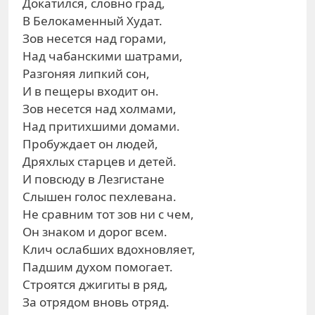
Докатился, словно град,
В Белокаменный Худат.
Зов несется над горами,
Над чабанскими шатрами,
Разгоняя липкий сон,
И в пещеры входит он.
Зов несется над холмами,
Над притихшими домами.
Пробуждает он людей,
Дряхлых старцев и детей.
И повсюду в Лезгистане
Слышен голос пехлевана.
Не сравним тот зов ни с чем,
Он знаком и дорог всем.
Клич ослабших вдохновляет,
Падшим духом помогает.
Строятся джигиты в ряд,
За отрядом вновь отряд.