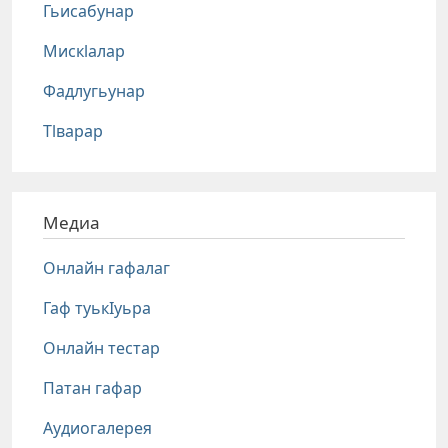
Гьисабунар
Мискlалар
Фадлугьунар
Тlварар
Медиа
Онлайн гафалаг
Гаф туькIуьра
Онлайн тестар
Патан гафар
Аудиогалерея