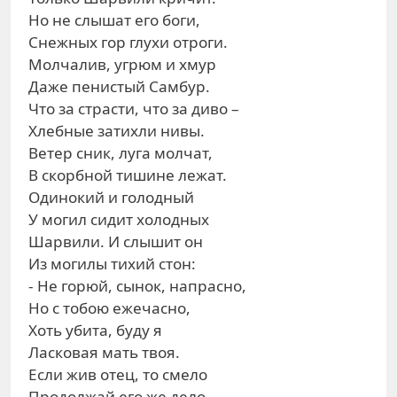
Но не слышат его боги,
Снежных гор глухи отроги.
Молчалив, угрюм и хмур
Даже пенистый Самбур.
Что за страсти, что за диво –
Хлебные затихли нивы.
Ветер сник, луга молчат,
В скорбной тишине лежат.
Одинокий и голодный
У могил сидит холодных
Шарвили. И слышит он
Из могилы тихий стон:
- Не горюй, сынок, напрасно,
Но с тобою ежечасно,
Хоть убита, буду я
Ласковая мать твоя.
Если жив отец, то смело
Продолжай его же дело.