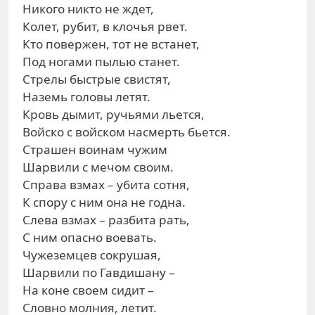
Никого никто не ждет,
Колет, рубит, в клочья рвет.
Кто повержен, тот не встанет,
Под ногами пылью станет.
Стрелы быстрые свистят,
Наземь головы летят.
Кровь дымит, ручьями льется,
Войско с войском насмерть бьется.
Страшен воинам чужим
Шарвили с мечом своим.
Справа взмах – убита сотня,
К спору с ним она не годна.
Слева взмах – разбита рать,
С ним опасно воевать.
Чужеземцев сокрушая,
Шарвили по Гавдишану –
На коне своем сидит –
Словно молния, летит.