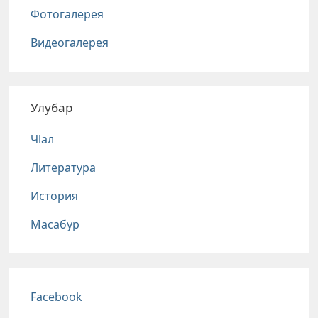
Фотогалерея
Видеогалерея
Улубар
Чlал
Литература
История
Масабур
Соц сети
Facebook