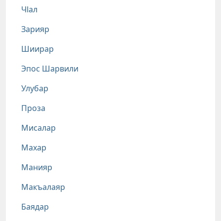
Чlал
Зарияр
Шиирар
Эпос Шарвили
Улубар
Проза
Мисалар
Махар
Манияр
Макъалаяр
Баядар