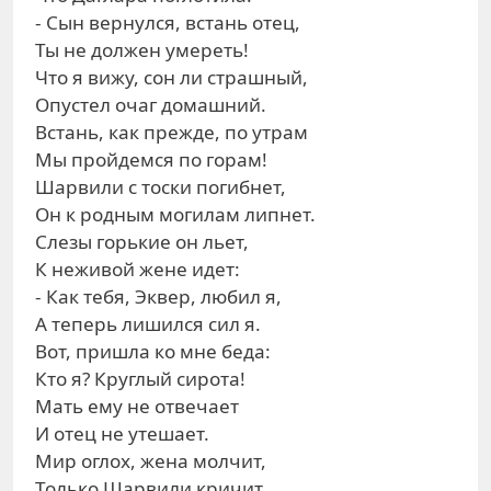
- Сын вернулся, встань отец,
Ты не должен умереть!
Что я вижу, сон ли страшный,
Опустел очаг домашний.
Встань, как прежде, по утрам
Мы пройдемся по горам!
Шарвили с тоски погибнет,
Он к родным могилам липнет.
Слезы горькие он льет,
К неживой жене идет:
- Как тебя, Эквер, любил я,
А теперь лишился сил я.
Вот, пришла ко мне беда:
Кто я? Круглый сирота!
Мать ему не отвечает
И отец не утешает.
Мир оглох, жена молчит,
Только Шарвили кричит.