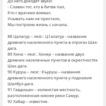
До него доходят звуки:
- Славен тот, кто в битве пал,
Кто с врагами воевал.
Унывать нам не пристало,
Мы построим жизнь с начала,
88 Цалагур – лезг.: Ц1алагур - название
древнего населенного пункта в отрогах Шах-
дага.
89 Хина – лезг.: Хинер – название двух
древних населенных пунктов в окрестностях
Шах-дага.
90 Куруш – лезг.: Къуруш – название
древнего населенного пункта у подножия
Шалбуз-дага.
91 Гавдишан – холмистая местность,
расположенная южнее реки Самур.
92 Хабар – известие.