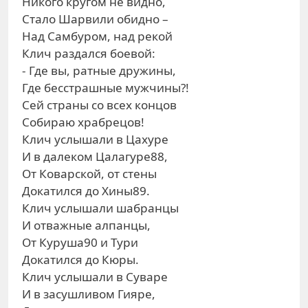
Никого кругом не видно,
Стало Шарвили обидно –
Над Самбуром, над рекой
Клич раздался боевой:
- Где вы, ратные дружины,
Где бесстрашные мужчины?!
Сей страны со всех концов
Собираю храбрецов!
Клич услышали в Цахуре
И в далеком Цалагуре88,
От Коварской, от стены
Докатился до Хины89.
Клич услышали шабранцы
И отважные алпанцы,
От Куруша90 и Тури
Докатился до Кюры.
Клич услышали в Суваре
И в засушливом Гияре,