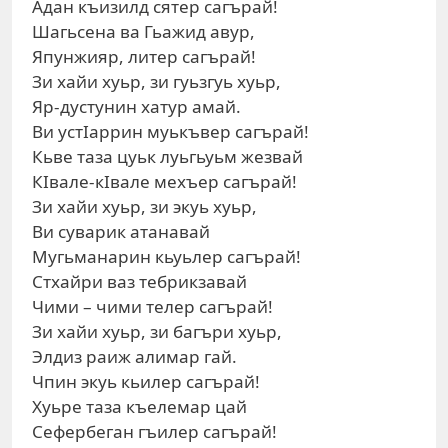
Адан къизилд сятер сагърай!
Шагьсена ва Гьажид авур,
Япунжияр, литер сагърай!
Зи хайи хуьр, зи гуьзгуь хуьр,
Яр-дустунин хатур амай.
Ви устIаррин муькъвер сагърай!
Кьве таза цуьк луьгьуьм жезвай
КIвале-кIвале мехъер сагърай!
Зи хайи хуьр, зи экуь хуьр,
Ви суварик атанавай
Мугьманарин кьуьлер сагърай!
Стхайри ваз тебрикзавай
Чими – чими телер сагърай!
Зи хайи хуьр, зи багъри хуьр,
Элдиз раиж алимар гай.
Чпин экуь кьилер сагърай!
Хуьре таза къелемар цай
Сефербеган гъилер сагърай!