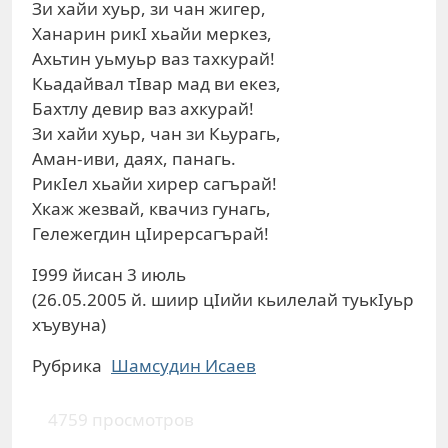
Зи хайи хуьр, зи чан жигер,
Ханарин рикI хьайи меркез,
Ахьтин уьмуьр ваз тахкурай!
Кьадайвал тIвар мад ви екез,
Бахтлу девир ваз ахкурай!
Зи хайи хуьр, чан зи Кьурагь,
Аман-иви, даях, панагь.
РикIел хьайи хирер сагърай!
Хкаж жезвай, квачиз гунагь,
Гележегдин цIирерсагърай!
I999 йисан 3 июль
(26.05.2005 й. шиир цIийи кьилелай туькIуьр
хъувуна)
Рубрика
Шамсудин Исаев
4759 просмотров