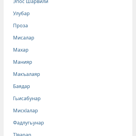
Эпос Шарвили
Улубар
Проза
Мисалар
Махар
Манияр
Макъалаяр
Баядар
Гьисабунар
Мискlалар
Фадлугьунар
Тlварар