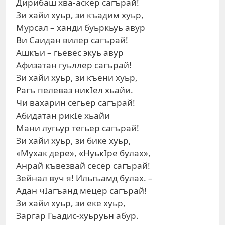
Дирибаш хва-аскер сагърай!
Зи хайи хуьр, зи къадим хуьр,
Мурсал – ханди буьркьуь авур
Ви Саидан вилер сагърай!
Ашкъи – гьевес экуь авур
Афизатан гуьллер сагърай!
Зи хайи хуьр, зи къени хуьр,
Рагъ пелеваз никIел хьайи.
Чи вахарин сегьер сагърай!
Абидатан рикIе хьайи
Мани лугьур тегьер сагърай!
Зи хайи хуьр, зи бике хуьр,
«Мухак дере», «НуькIре булах»,
Анрай къвезвай сесер сагърай!
Зейнал вуч я! Ильгьамд булах. –
Адан чIагъанд мецер сагърай!
Зи хайи хуьр, зи еке хуьр,
Заргар Гьадис-хуьруьн абур.