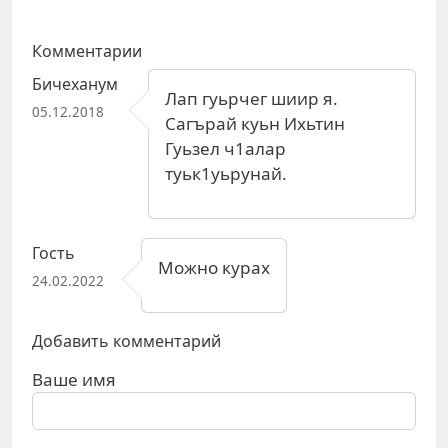
Комментарии
Бичеханум
Лап гуьрчег шиир я.
05.12.2018
Сагърай куьн Ихьтин
Гуьзел ч1алар
туьк1уьрунай.
Гость
Можно курах
24.02.2022
Добавить комментарий
Ваше имя