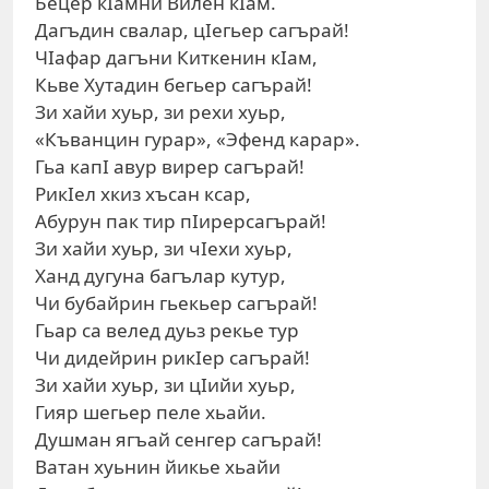
Бецер кIамни Вилен кIам.
Дагъдин свалар, цIегьер сагърай!
ЧIафар дагъни Киткенин кIам,
Кьве Хутадин бегьер сагърай!
Зи хайи хуьр, зи рехи хуьр,
«Къванцин гурар», «Эфенд карар».
Гьа капI авур вирер сагърай!
РикIел хкиз хъсан ксар,
Абурун пак тир пIирерсагърай!
Зи хайи хуьр, зи чIехи хуьр,
Ханд дугуна багълар кутур,
Чи бубайрин гьекьер сагърай!
Гьар са велед дуьз рекье тур
Чи дидейрин рикIер сагърай!
Зи хайи хуьр, зи цIийи хуьр,
Гияр шегьер пеле хьайи.
Душман ягъай сенгер сагърай!
Ватан хуьнин йикье хьайи