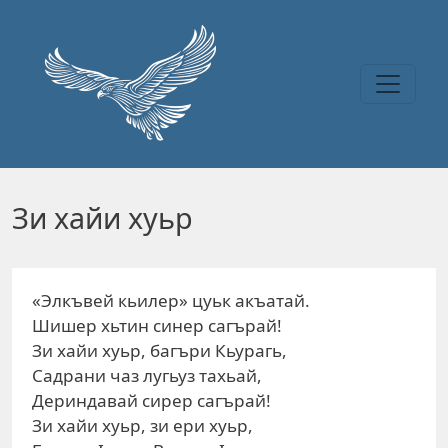
Перейти к основному содержанию
Зи хайи хуьр
«Элкъвей кьилер» цуьк акъатай.
Шишер хьтин синер сагърай!
Зи хайи хуьр, багъри Кьурагь,
Садрани чаз лугьуз тахьай,
Дериндавай сирер сагърай!
Зи хайи хуьр, зи ери хуьр,