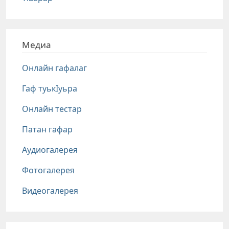
Медиа
Онлайн гафалаг
Гаф туькIуьра
Онлайн тестар
Патан гафар
Аудиогалерея
Фотогалерея
Видеогалерея