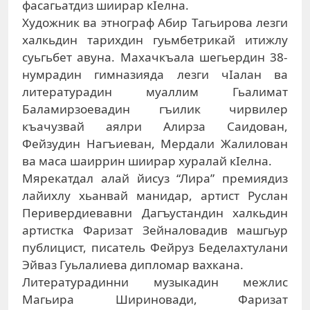
фасагьатдиз шиирар кIелна.
Художник ва этнограф Абир Тагьирова лезги
халкьдин тарихдин гуьмбетрикай итижлу
суьгьбет авуна. Махачкъала шегьердин 38-
нумрадин гимназияда лезги чIалан ва
литературадин муаллим Гьалимат
Баламирзоевадин гъилик чирвилер
къачузвай аялри Алирза Саидован,
Фейзудин Нагъиеван, Мердали Жалилован
ва маса шаиррин шиирар хуралай кIелна.
Мярекатдал алай йисуз “Лира” премиядиз
лайихлу хьанвай манидар, артист Руслан
Перивердиевавни Дагъустандин халкьдин
артистка Фаризат Зейналовадив машгьур
публицист, писатель Фейруз Беделахтулани
Эйваз Гуьлалиева дипломар вахкана.
Литературадинни музыкадин межлис
Магьира Шириновади, Фаризат