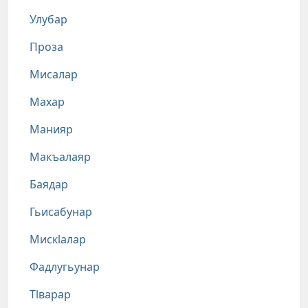
Улубар
Проза
Мисалар
Махар
Манияр
Макъалаяр
Баядар
Гьисабунар
Мискlалар
Фадлугьунар
Тlварар