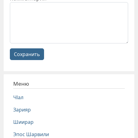
Сохранить
Меню
Чlал
Зарияр
Шиирар
Эпос Шарвили