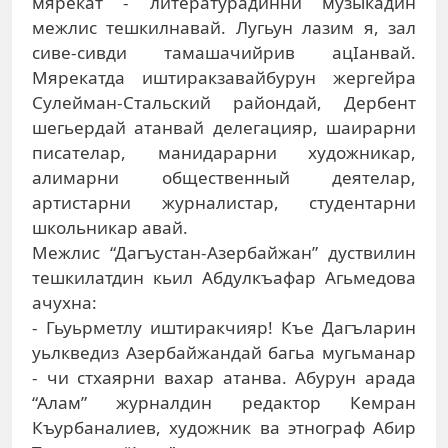
мярекат - литературадинни музыкадин
межлис тешкилнавай. Лугьун лазим я, зал
сиве-сивди тамашачийрив ацIанвай.
Мярекатда иштиракзавайбурун жергейра
Сулейман-Стальский райондай, Дербент
шегьердай атанвай делегацияр, шаирарни
писателар, манидарарни художникар,
алимарни общественный деятелар,
артистарни журналистар, студентарни
школьникар авай.
Межлис “Дагъустан-Азербайжан” дуствилин
тешкилатдин кьил Абдулкъафар Агьмедова
ачухна:
- Гьуьрметлу иштиракчияр! Къе Дагъларин
уьлкведиз Азербайжандай багьа мугьманар
- чи стхаярни вахар атанва. Абурун арада
“Алам” журналдин редактор Кемран
Къурбаналиев, художник ва этнограф Абир