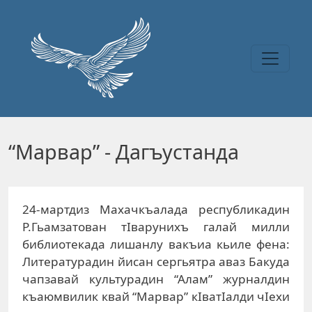
Перейти к основному содержанию
“Марвар” - Дагъустанда
24-мартдиз Махачкъалада республикадин
Р.Гьамзатован тIварунихъ галай милли
библиотекада лишанлу вакъиа кьиле фена:
Литературадин йисан сергьятра аваз Бакуда
чапзавай культурадин “Алам” журналдин
къаюмвилик квай “Марвар” кIватIалди чIехи