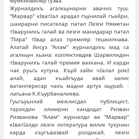
мумкинвилер гузва.
Журналдихъ агалкьунарни авачиз туш.
“Марвар” кIватIал арадал гъунилай гъейри,
шаирарни писателар патал Лезги Няметан
тIварунихъ галай ва лезги манидарар патал
“Лира” тIвар алаз премияр тешкилнава.
Алатай йисуз “Алам” журналдихъ мад са
агалкьун хьана: коллективдив Шарвилидин
тIварунихъ галай премия вахкана. И карди
чак руьгь кутуна. Къуй хайи чIалал рикI
алай, адан къайгъуда авай халис
ватанпересар чахъ мадни артух хьурай, -
лагьана К.Къурбаналиева.
Гуьгъуьнлай межлисдал публицист,
тарихдин илимрин кандидат Ризван
Ризванова “Алам” журналди ва “Марвар”
кIватIалди лезги литература вилик тухунин
карда къугъвазвай ролдикай, лезги