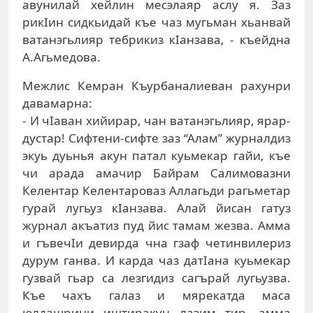
авунилай хейлин месэлаяр аслу я. Заз
рикIин сидкьидай къе чаз мугьман хьанвай
ватанэгьлияр тебрикиз кIанзава, - къейдна
А.Агьмедова.
Межлис Кемран Къурбаналиеван рахунри
давамарна:
- И чIаван хийирар, чан ватанэгьлияр, ярар-
дустар! Сифтени-сифте заз “Алам” журналдиз
экуь дуьнья акун патал куьмекар гайи, къе
чи арада амачир Байрам Салимовазни
Келентар Келентароваз Аллагьди рагьметар
гурай лугьуз кIанзава. Алай йисан гатуз
журнал акъатиз пуд йис тамам жезва. Амма
и гъвечIи девирда чна гзаф четинвилериз
дурум ганва. И карда чаз датIана куьмекар
гузвай гьар са лезгидиз сагърай лугьузва.
Къе чахъ галаз и мярекатда маса
юлдашрини иштиракун лазим тир, амма