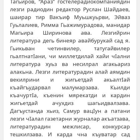
Тагьиров, “Араз” гостелерадиокомпаниядин
лезги радиодин редактор Руслан Шайдаев,
шаирар тир Вакъиф Муьшкуьрви, Эйваз
Гуьлалиев, Римма Гьажимурадова, манидар
Магьира Ширинова ава. Лезгийрин
литература дегь бинеяр авайбурукай сад я.
Гьикьван четинвилер, татугайвилер
гьалтнатIани, чи миллетдилай хайи чIални
литература хуьз ва несилрал агакьариз
алакьна. Лезги литературадин алай аямдин
векилрини и жигьетдай акьалтIай
къайгъударвал малумарзава. Кьилди
къачуртIа, къенин мярекатди и кардин
жигьетдай ачухдиз шагьидвалзава.
Дагъустанда хьиз, Самур вацIун а патани
лезги чIалал газетарни журналар акъатзава,
литературадин межлисар, конкурсар
тешкилзава. И карда чна къуватар сад