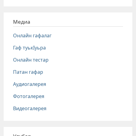
Медиа
Онлайн гафалаг
Гаф туькIуьра
Онлайн тестар
Патан гафар
Аудиогалерея
Фотогалерея
Видеогалерея