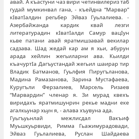
авай. А къастуни чаз вири четинвилериз таб
гудай мумкинвал гана, - къейдна “Марвар”
кIватIалдин регьбер Эйваз Гуьлалиева. -
Азербайжанда кардик квай лезги
литературадин кIватIалди Самур вацIун
кьве патани авай яратмишзавай векилар
садзава. Шад жедай кар ам я хьи, абурун
арада хейлин жегьиларни ава. Кьилди
къачуртIа Дагъустандай жегьил шаирар тир
Владик Батманов, Гуьлфия Пиругъланова,
Мадина Рамазанова, Зарина Мустафаева,
Куругъли Ферзалиев, Марсель Ризаев
“Марвардин” членар я. Зи мурад квехъ
виридахъ яратмишунрин рекье мадни еке
агалкьунар хьун я, - алава хъувуна ада.
Гуьгъуьнлай межлисдал Вакъиф
Муьшкуьрвиди, Римма Гьажимурадовади,
Эйваз Гуьлалиева, Руслан Шайдаева