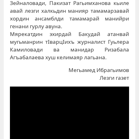
Зейналовади, Пакизат Рагьимханова кьиле
авай лезги халкьдин манияр тамамарзавай
хордин ансамблди тамамарай манийри
генани гурлу авуна.
Мярекатдин эхирдай Бакудай атанвай
мугьманрин тIварцIихъ журналист Гуьлера
Камиловади ва манидар Ризабала
Агъабалаева хуш келимаяр лагьана.
Мегьамед Ибрагьимов
Лезги газет