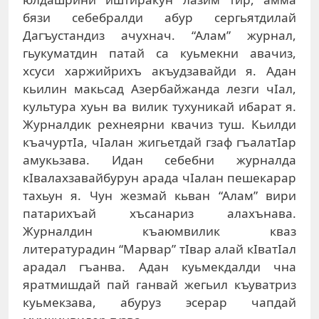
бязи себебралди абур сергьятдилай
Дагъустандиз ачухнач. “Алам” журнал,
гьукуматдин патай са куьмекни авачиз,
хсуси харжийрихъ акъудзавайди я. Адан
кьилин макьсад Азербайжанда лезги чIал,
культура хуьн ва вилик тухуникай ибарат я.
Журналдик рехнеярни квачиз туш. Кьилди
къачуртIа, чIалан жигьетдай гзаф гъалатIар
амукьзава. Идан себебни журналда
кIвалахзавайбурун арада чIалан пешекарар
тахьун я. Чун жезмай кьван “Алам” вири
патарихъай хъсанариз алахънава.
Журналдин къаюмвилик кваз
литературадин “Марвар” тIвар алай кIватIал
арадал гъанва. Адан куьмекдалди чна
яратмишдай пай ганвай жегьил къуватриз
куьмекзава, абуруз эсерар чапдай