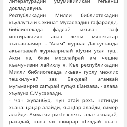
литературадин умумивиликай гегьенш
доклад авуна.
Республикадин Милли библиотекадин
къуллугъчи Секинат Мусаевадин гафаралди,
библиотекада фадлай икьван гзаф
иштиракчияр аваз лезги мярекатар
хъхьанвачир. - “Алам” журнал Дагъустанда
акъатзавай журналрилай кIусни усал туш.
Акси яз, бязи месэлайрай ам чешне
къачунизни лайихлу я. Къе республикадин
Милли библиотекада икьван гурлу межлис
тешкилунай заз Бакудай атанвай
мугьманриз сагърай лугьуз кIанзава, - алава
хъувуна С.Мусаевади.
- Чан жуванбур, чун атай рехъ четинди
хьана: цацар алайди, кьацIар алайди, симер
алайди. Амма чи рикIе квехъ галаз аквадай,
рахадай, квез чи шиирар кIелдай къаст