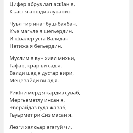
Цифер абруз лап аскIан я,
Къаст я аршдиз лувариз.
Чуьл тир инаг буш-баябан,
Къе магьле я шегьердин.
И кIвалер уста Валидан
Нетижа я бегьердин.
Муслим я вун хиял михьи,
Гафар, крар ви сад я.
Валди шад я дустар вири,
Мецевайди ви ад я.
РикIни мерд я кардиз суваб,
Мергьеметлу инсан я,
Эверайдаз гуда жаваб,
Гьуьрмет рикIиз масан я.
Лезги халкьар агатуй чи,