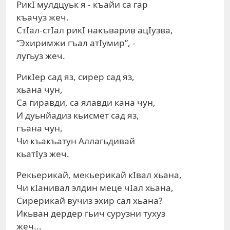
РикI мулдцуьк я - къайи са гар
къачуз жеч.
СтIал-стIал рикI накъварив ацIузва,
“Эхиримжи гъал атIумир”, -
лугьуз жеч.
РикIер сад яз, сирер сад яз,
хьана чун,
Са гиравди, са ялавди кана чун,
И дуьнйадиз кьисмет сад яз,
гъана чун,
Чи къакъатун Аллагьдивай
кьатIуз жеч.
Рекьерикай, мекьерикай кIвал хьана,
Чи кIанивал элдин меце чIал хьана,
Сирерикай вучиз эхир сал хьана?
Икьван дердер гьич сурузни тухуз
жеч...