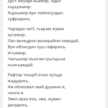
Дуст ажузди кьамир. Адал
хъуьремир.
Ацукьмир вун лайихсуздан
суфрадихъ.
Чарадан затI, гьарам жувак
кутамир,
Лап веледрин вилерайни хкведай.
Вун иблисдин хуш гафарихъ
ягъамир,
Чакъалар хьиз ви гуьгъуьна
къекъведай.
Рафтар тахьуй ички лугьур
жадудихъ,
Ам иблисвал гвай душман я,
ченги я.
Эвел арха яхъ, хва, жуван
далудихъ,