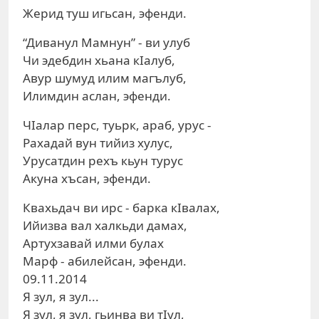
Жерид туш игьсан, эфенди.
“Диванул Мамнун” - ви улуб
Чи эдебдин хьана кIалуб,
Авур шумуд илим магълуб,
Илимдин аслан, эфенди.
ЧIалар перс, туьрк, араб, урус -
Рахадай вун тийиз хулус,
Урусатдин рехъ кьун турус
Акуна хъсан, эфенди.
Квахьдач ви ирс - барка кIвалах,
Ийизва вал халкьди дамах,
Артухзавай илми булах
Марф - абилейсан, эфенди.
09.11.2014
Я зул, я зул...
Я зул, я зул, гьинва ви тIул,