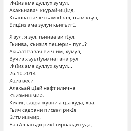
ИчIиз ама дуллух зумул,
Акакьнавач кьурай-ицIид.
Къанва гьеле гьам кIвал, гьам къул,
БицIиз ама зулун кьигъитI.
Я зул, я зул, гьинва ви тIул,
Гьинва, къизил пешерин пул..?
АкьалтIзавач ви чIим, хумул,
Вучиз хъуьтIуьв на гана рул,
ИчIиз ама дуллух зумул...
26.10.2014
Хциз веси
Алахьай цIай нафт илична
къизмишмир,
Килиг, садра жувни а цIа куда, хва.
Гьич садрани писвал рикIе
битмишмир,
Ваз Аллагьди рикI тирвалди гуда,