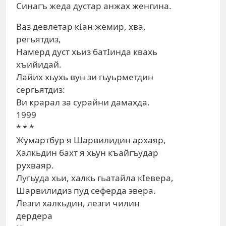
Синагъ жеда дустар анжах женгина.
Ваз девлетар кIан жемир, хва,
регьятдиз,
Намерд дуст хьиз батIинда квахь
хъийидай.
Лайих хьухь вун зи гьуьрметдин
сергьятдиз:
Ви крарал за сурайни дамахда.
1999
* * *
Жумартбур я Шарвилидин архаяр,
Халкьдин бахт я хьун къайгъудар
рухваяр.
Лугьуда хьи, халкь гьатайла кIевера,
Шарвилидиз пуд сеферда эвера.
Лезги халкьдин, лезги чилин
дердера