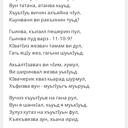
Вун татана, атанва кьуьд.
ХъуьтIуь вичин ахъайна чIул,
Кьунвани ви ракъинин туьд?
Гьинва, къизил пешерин пул,
Гьинва пуд варз - 11-10-9?
КIватIиз жезвач тамам ви дул,
Гагь яцIу жез, гагьни шуькIуьд.
АкьалтIзавач ви чIим, хумул,
Ви ширинвал жезва уькIуьд.
КIвачерик кваз кьарад шурмул,
Хъфизва вун - муьтIуьгъ муьруьд.
Вучиз хъуьтIуьв на гана рул,
Вун я шанкIал, кьуьд я муькIуьд.
Зулуз кутаз на хъуьтIуьн фул,
Къекъвезва зун, хьана ирид.