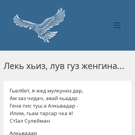
Перейти к основному содержанию
Лекь хьиз, лув гуз женгина...
Гьелбет, я жед мулкуниз дар,
Ам заз чидач, авай кьадар.
Гена пис туш а Алкьвадар -
Илим, гьам тарсар чка я!
СтIал Сулейман
Алкьвадар