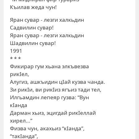
Къилав жеда чун!
Яран сувар - лезги халкьдин
Садвилин сувар!
Яран сувар - лезги халкьдин
Шадвилин сувар!
1991
* * *
Фикирар гум хьана элкъвезва
рикIел,
Алугиз, ашкъидин цIай кузва чанда.
Зи рикIи, ви рикIиз ягъиз тади тел,
Илгьамдин лепеяр гузва: “Вун
кIанда
Дарман хьиз, эцигдай рикIеллай
хирел...”
Физва чун, акахьиз “кIанда”,
“такIанда”,