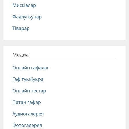
Мискlалар
Фадлугьунар
Тlварар
Медиа
Онлайн гафалаг
Гаф туькIуьра
Онлайн тестар
Патан гафар
Аудиогалерея
Фотогалерея