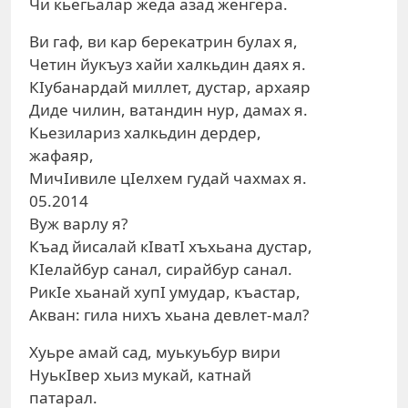
Чи кьегьалар жеда азад женгера.
Ви гаф, ви кар берекатрин булах я,
Четин йукъуз хайи халкьдин даях я.
КIубанардай миллет, дустар, архаяр
Диде чилин, ватандин нур, дамах я.
Кьезилариз халкьдин дердер,
жафаяр,
МичIивиле цIелхем гудай чахмах я.
05.2014
Вуж варлу я?
Къад йисалай кIватI хъхьана дустар,
КIелайбур санал, сирайбур санал.
РикIе хьанай хупI умудар, къастар,
Акван: гила нихъ хьана девлет-мал?
Хуьре амай сад, муькуьбур вири
НуькIвер хьиз мукай, катнай
патарал.