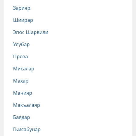
Зарияр
Шиирар
Эпос Шарвили
Улубар
Проза
Мисалар
Махар
Манияр
Макъалаяр
Баядар
Гьисабунар