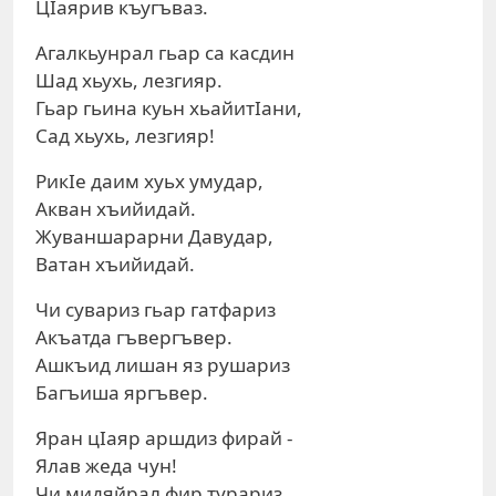
ЦIаярив къугъваз.
Агалкьунрал гьар са касдин
Шад хьухь, лезгияр.
Гьар гьина куьн хьайитIани,
Сад хьухь, лезгияр!
РикIе даим хуьх умудар,
Акван хъийидай.
Жуваншарарни Давудар,
Ватан хъийидай.
Чи сувариз гьар гатфариз
Акъатда гъвергъвер.
Ашкъид лишан яз рушариз
Багъиша яргъвер.
Яран цIаяр аршдиз фирай -
Ялав жеда чун!
Чи мидяйрал фир турариз