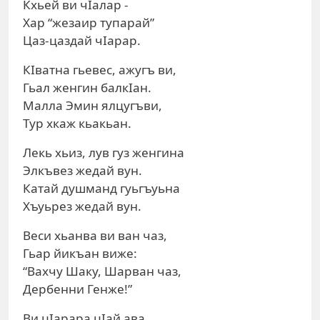
Кхьей ви чIалар -
Хар “жезаир тупарай”
Цаз-цаздай чIарар.
КIватна гьевес, ажугъ ви,
Гьал женгин балкIан.
Малла Эмин ялцугъви,
Тур хкаж кьакьан.
Лекь хьиз, лув гуз женгина
Элкъвез жедай вун.
Катай душманд гуьгъуьна
Хъуьрез жедай вун.
Веси хьанва ви ван чаз,
Гьар йикъан виже:
“Вахчу Шаку, Шарван чаз,
Дербенни Генже!”
Ви цIарара цIай ава