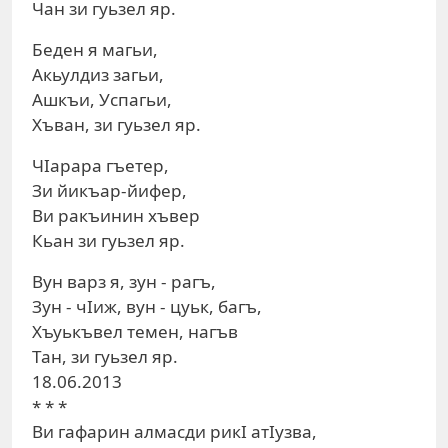
Чан зи гуьзел яр.
Беден я магьи,
Акьулдиз загьи,
Ашкъи, Успагьи,
Хъван, зи гуьзел яр.
ЧIарара гъетер,
Зи йикъар-йифер,
Ви ракъинин хъвер
Кьан зи гуьзел яр.
Вун варз я, зун - рагъ,
Зун - чIиж, вун - цуьк, багъ,
Хъуькъвел темен, нагъв
Тан, зи гуьзел яр.
18.06.2013
* * *
Ви гафарин алмасди рикI атIузва,