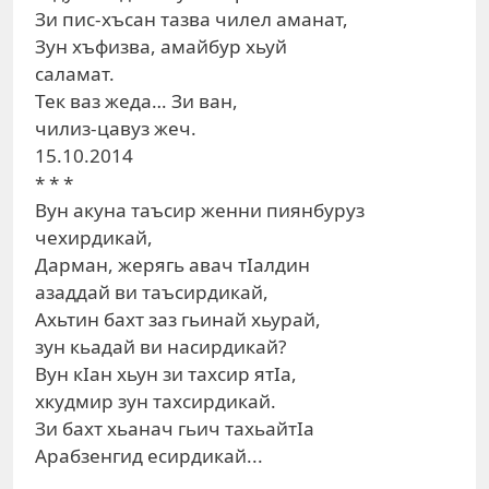
Зи пис-хъсан тазва чилел аманат,
Зун хъфизва, амайбур хьуй
саламат.
Тек ваз жеда… Зи ван,
чилиз-цавуз жеч.
15.10.2014
* * *
Вун акуна таъсир женни пиянбуруз
чехирдикай,
Дарман, жерягь авач тIалдин
азаддай ви таъсирдикай,
Ахьтин бахт заз гьинай хьурай,
зун кьадай ви насирдикай?
Вун кIан хьун зи тахсир ятIа,
хкудмир зун тахсирдикай.
Зи бахт хьанач гьич тахьайтIа
Арабзенгид есирдикай...