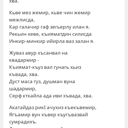
хва.
Кьве мез жемир, кьве чин жемир
межлисда,
Кар галачир гаф зегьерлу илан я.
Рекьин хеве, къияматдин силисда
Инкир-минкир ийирла ваз залан я.
Жуваз авур хъсанвал на
квадармир -
Къиямат-къуз вал гунагь хьиз
къвада, хва.
Дуст маса гуз, душман вуна
шадармир,
Серф кткайла ада иви хъвада, хва.
Акатайдаз рикI ачухиз къекъвемир,
Ягъамир вун хъвер къугъвазвай
сумрадихъ.