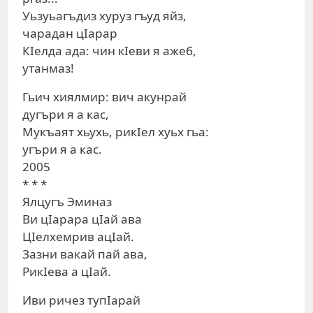
Уьзуьагъдиз хуруз гъуд яйз,
чарадан цIарар
КIелда ада: чин кIеви я ажеб,
утанмаз!
Гьич хиялмир: вич акунрай
дугъри я а кас,
Мукъаят хьухь, рикIел хуьх гьа:
угъри я а кас.
2005
* * *
Ялцугъ Эминаз
Ви цIарара цIай ава
ЦIелхемрив ацIай.
Зазни вакай пай ава,
РикIева а цIай.
Иви ричез тупIарай