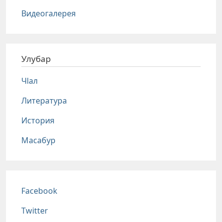
Видеогалерея
Улубар
Чlал
Литература
История
Масабур
Соц сети
Facebook
Twitter