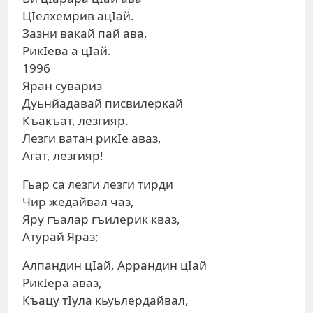
ЦIелхемрив ацIай.
Зазни вакай пай ава,
РикIева а цIай.
1996
Яран сувариз
Дуьнйадавай писвилеркай
Къакъат, лезгияр.
Лезги ватан рикIе аваз,
Агат, лезгияр!
Гьар са лезги лезги тирди
Чир жедайвал чаз,
Яру гъалар гъилерик кваз,
Атурай Яраз;
Алпандин цIай, Аррандин цIай
РикIера аваз,
Къацу тIула кьуьлердайвал,