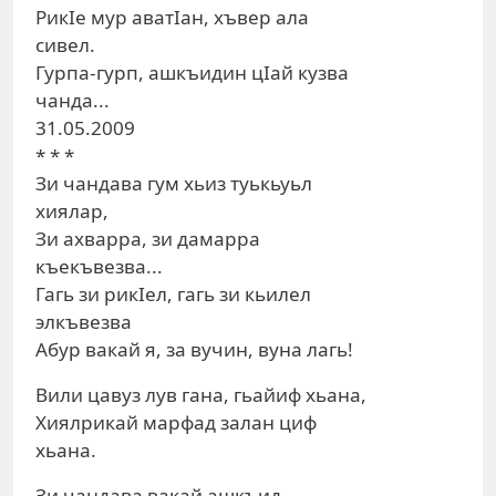
РикIе мур аватIан, хъвер ала
сивел.
Гурпа-гурп, ашкъидин цIай кузва
чанда...
31.05.2009
* * *
Зи чандава гум хьиз туькьуьл
хиялар,
Зи ахварра, зи дамарра
къекъвезва...
Гагь зи рикIел, гагь зи кьилел
элкъвезва
Абур вакай я, за вучин, вуна лагь!
Вили цавуз лув гана, гьайиф хьана,
Хиялрикай марфад залан циф
хьана.
Зи чандава вакай ашкъид