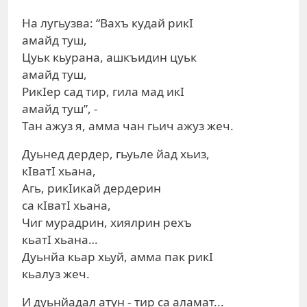
На лугьузва: “Вахъ кудай рикI
амайд туш,
Цуьк кьурана, ашкъидин цуьк
амайд туш,
РикIер сад тир, гила мад икI
амайд туш”, -
Тан ажуз я, амма чан гьич ажуз жеч.
Дуьнед дердер, гьуьле йад хьиз,
кIватI хьана,
Агь, рикIикай дердерин
са кIватI хьана,
Чиг мурадрин, хиялрин рехъ
кьатI хьана…
Дуьнйа кьар хьуй, амма пак рикI
кьалуз жеч.
И дуьнйадал атун - тир са аламат...