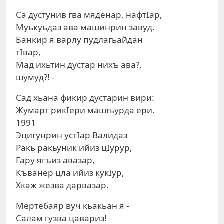
Са дустунив гва мяденар, нафтIар,
Муькуьдаз ава машинрин завуд.
Банкир я варлу пудлагьайдан
тIвар,
Мад ихьтин дустар нихъ ава?,
шумуд?! -
Сад хьана фикир дустарин вири:
Жумарт рикIери машгьурда ери.
1991
Эцигунрин устIар Валидаз
Ракь ракьуник ийиз цIурур,
Гару ягъиз авазар,
Къванер цла ийиз кукIур,
Хкаж жезва дарвазар.
Мертебаяр вуч кьакьан я -
Салам гузва цавариз!