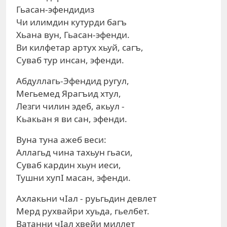
Гьасан-эфендидиз
Чи илимдин кутурди багъ
Хьана вун, Гьасан-эфенди.
Ви килфетар артух хьуй, сагъ,
Суваб тур инсан, эфенди.
Абдуллагь-Эфендид ругул,
Мегьемед Ярагъид хтул,
Лезги чилин эдеб, акьул -
Кьакьан я ви сан, эфенди.
Вуна туна ажеб веси:
Аллагьд чина тахьун гьаси,
Суваб кардин хьун иеси,
Тушни хупI масан, эфенди.
Ахлакьни чIал - руьгьдин девлет
Мерд рухвайри хуьда, гьелбет.
Ватанни чIал хвейи миллет