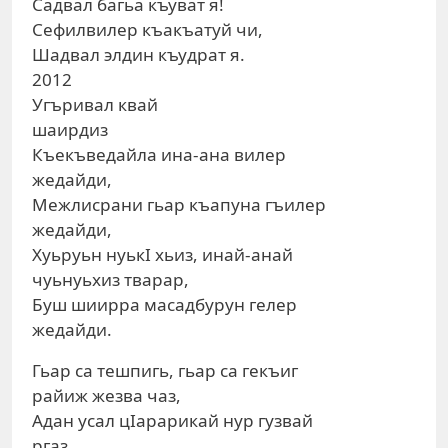
Садвал багьа къуват я!
Сефилвилер къакъатуй чи,
Шадвал элдин къудрат я.
2012
Угъривал квай
шаирдиз
Къекъведайла ина-ана вилер
жедайди,
Межлисрани гьар къапуна гъилер
жедайди,
Хуьруьн нуькI хьиз, инай-анай
чуьнуьхиз тварар,
Буш шиирра масадбурун гелер
жедайди.
Гьар са тешпигь, гьар са гекъиг
райиж жезва чаз,
Адан усал цIарарикай нур гузвай
ргаз...