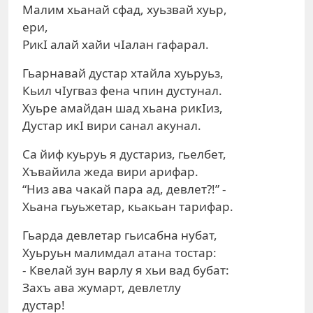
Малим хьанай сфад, хуьзвай хуьр,
ери,
РикI алай хайи чIалан гафарал.
Гьарнавай дустар хтайла хуьруьз,
Кьил чIугваз фена чпин дустунал.
Хуьре амайдан шад хьана рикIиз,
Дустар икI вири санал акунал.
Са йиф куьруь я дустариз, гьелбет,
Хъвайила жеда вири арифар.
“Низ ава чакай пара ад, девлет?!” -
Хьана гьуьжетар, кьакьан тарифар.
Гьарда девлетар гьисабна нубат,
Хуьруьн малимдал атана тостар:
- Квелай зун варлу я хьи вад бубат:
Захъ ава жумарт, девлетлу
дустар!