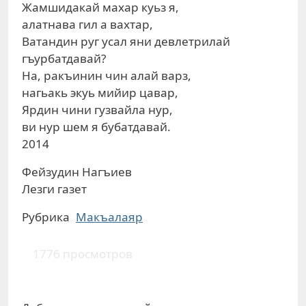
Жамшидакай махар куьз я,
алатнава гил а вахтар,
Ватандин руг усал яни девлетрилай
гъурбатдавай?
На, ракъинин чин алай варз,
нагьакь экуь мийир цавар,
Ярдин чини гузвайла нур,
ви нур шем я бубатдавай.
2014
Фейзудин Нагъиев
Лезги газет
Рубрика
Макъалаяр
1776 просмотров