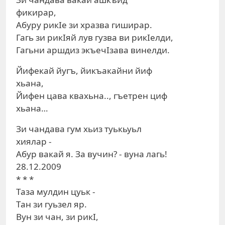
фикирар,
Абуру рикIе зи хразва гиширар.
Гагь зи рикIяй лув гузва ви рикIелди,
Гагьни аршдиз экъечIзава винелди.
Йифекай йугъ, йикъакайни йиф
хьана,
Йифен цава квахьна.., гъетрен циф
хьана…
Зи чандава гум хьиз туькьуьл
хиялар -
Абур вакай я. За вучин? - вуна лагь!
28.12.2009
* * *
Таза мулдин цуьк -
Тан зи гуьзел яр.
Вун зи чан, зи рикI,