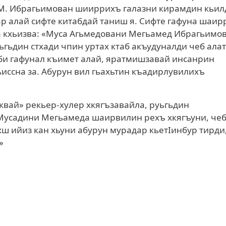
 М. Ибрагьимован шииррихъ галазни кирамдин кьил
ар алай сифте китабдай таниш я. Сифте гафуна шаир
а кхьизва: «Муса Агьмедовани Мегьамед Ибрагьимов
уьгьдин стхади чпин уртах ктаб акъудуналди чеб ала
еби гафунал къимет алай, яратмишзавай инсанрин
ьиссна за. Абурун вил гьахьтин къадирлувилихъ
квай» рекьер-хулер хкягъзавайла, руьгьдин
 Мусадини Мегьамеда шаирвилин рехъ хкягъуни, че
ш ийиз кан хьуни абурун мурадар кьетIинбур тирди
»