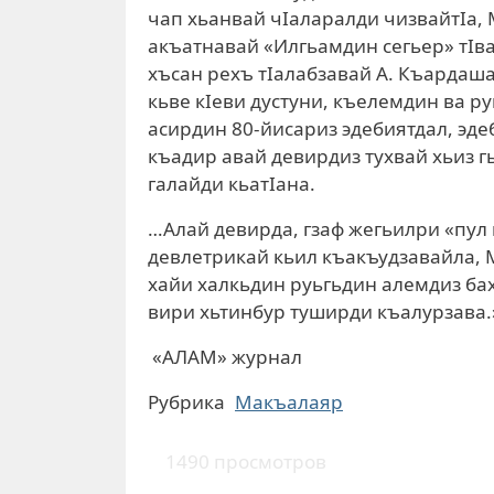
чап хьанвай чIаларалди чизвайтIа,
акъатнавай «Илгьамдин сегьер» тIв
хъсан рехъ тIалабзавай А. Къардаш
кьве кIеви дустуни, къелемдин ва р
асирдин 80-йисариз эдебиятдал, эд
къадир авай девирдиз тухвай хьиз г
галайди кьатIана.
…Алай девирда, гзаф жегьилри «пул 
девлетрикай кьил къакъудзавайла,
хайи халкьдин руьгьдин алемдиз бах
вири хьтинбур туширди къалурзава.
«АЛАМ» журнал
Рубрика
Макъалаяр
1490 просмотров