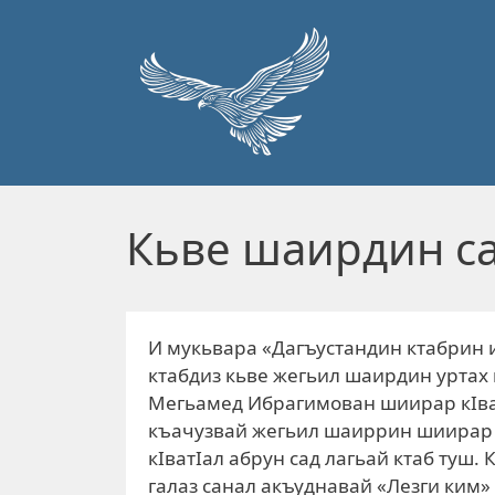
Перейти к основному содержанию
Кьве шаирдин са
И мукьвара «Дагъустандин ктабрин 
ктабдиз кьве жегьил шаирдин уртах 
Мегьамед Ибрагимован шиирар кIват
къачузвай жегьил шаиррин шиирар у
кIватIал абрун сад лагьай ктаб туш
галаз санал акъуднавай «Лезги ким»