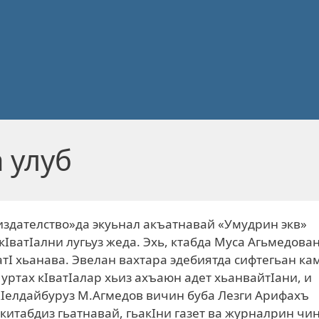
 улуб
издателство»да экуьнал акъатнавай «Умудрин экв»
кIватIални лугьуз жеда. Эхь, ктабда Муса Агьмедова
I хьанава. Эвелан вахтара эдебиятда сифтегьан ка
ртах кIватIалар хьиз ахъаюн адет хьанвайтIани, и
. КIелдайбуруз М.Агмедов вичин буба Лезги Арифахъ
 китабдиз гьатнавай, гьакIни газет ва журналрин чи