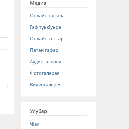
Медиа
Онлайн гафалаг
Гаф туькIуьра
Онлайн тестар
Патан гафар
Аудиогалерея
Фотогалерея
Видеогалерея
Улубар
Чlал