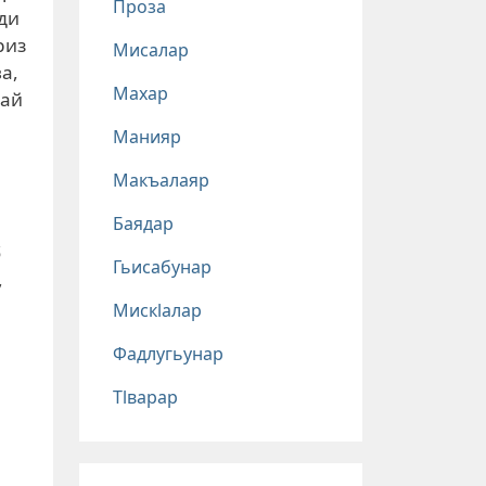
Проза
ди
риз
Мисалар
а,
Махар
тай
Манияр
Макъалаяр
Баядар
б
Гьисабунар
,
Мискlалар
Фадлугьунар
Тlварар