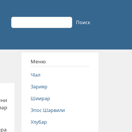
Поиск
Поиск
Меню
Чlал
Зарияр
Шиирар
нни
мар
Эпос Шарвили
Улубар
нра