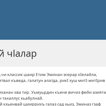
й чlалар
 ,чи классик шаир Етим Эминан эсерар кIелайла,
твал къведа, галатун алатда, рикI хуш митI-митIрив
ханан хва тир. Уьмуьрдин къене вичиз фейи азият
н тахаллус кьабулнай.
й кхьенвай шииррихъ галаз сад хьиз, Эминаз гзаф