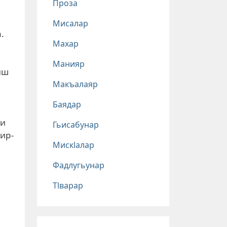
Проза
Мисалар
а.
Махар
Манияр
иш
Макъалаяр
Баядар
ни
Гьисабунар
йир-
Мискlалар
Фадлугьунар
Тlварар