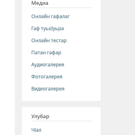
Медиа
Онлайн гафалаг
Гаф туькIуьра
Онлайн тестар
Патан гафар
Аудиогалерея
Фотогалерея
Видеогалерея
Улубар
Чlал