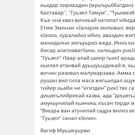
кьадар лирикадин (муьгьуьббатдин) ш
бахтавар", "Гуьзел Тамум", "Туьквезб
Къе чна квез вичикай ихтилат ийида
Етим Эминан чIаларик миливал, верц
кIелиз, хуралайиз ийиз, аваздин жиг
манидални элкъуьриз жеда. Иниз ки
йисар алатнаватIани, халкьдин рикI
"Гуьзел" тIвар алай шиир гьикI арад
кьилел атанвай дуьшуьшдикай я, хьа
вичин разивал малумарзава. Амма са
рушан вил гила маса жегьилдал ацукь
тийир хьайи чи “игитдин” рикI тек с
дишегьлийрикай хазва, ада "дишегьл
амукьунилай кьиникь хъсан тирди 
“Вишра ван атунилай садра вилиз аку
"Гуьзел" санал кIелин.
Вагиф Муьшкуьрви