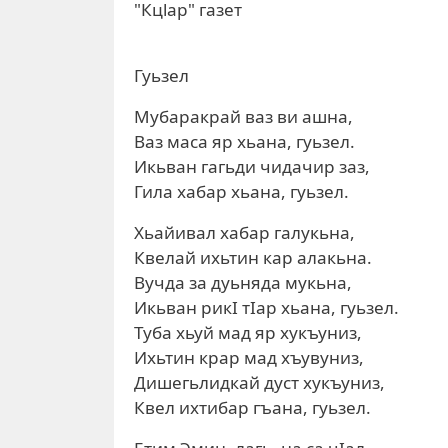
"Кцlар" газет
Гуьзел
Мубаракрай ваз ви ашна,
Ваз маса яр хьана, гуьзел.
Икьван гагьди чидачир заз,
Гила хабар хьана, гуьзел.
Хьайивал хабар галукьна,
Квелай ихьтин кар алакьна.
Вучда за дуьняда мукьна,
Икьван рикI тIар хьана, гуьзел.
Туба хьуй мад яр хукъуниз,
Ихьтин крар мад хъувуниз,
Дишегьлидкай дуст хукъуниз,
Квел ихтибар гъана, гуьзел.