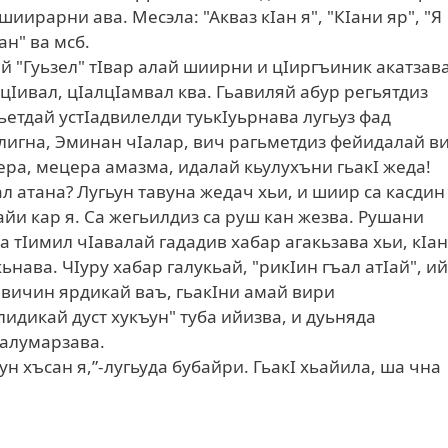
иирарни ава. Месэла: "Акваз кIан я", "КIани яр", "Я
ан" ва мсб.
й "Гуьзел" тIвар алай шиирни и цIиргъиник акатзав
Iивал, цIалцIамвал ква. Гьавиляй абур регьятдиз
ьетдай устIадвилелди туькIуьрнава лугьуз фад
лигна, Эминан чIалар, вич рагьметдиз фейидалай в
ера, мецера амазма, идалай кьулухъни гьакI жеда!
ал атана? Лугьун тавуна жедач хьи, и шиир са касдин
йи кар я. Са жегьилдиз са руш кан жезва. Рушани
 тIимил чIавалай гададив хабар агакьзава хьи, кIа
нава. ЧIуру хабар галукьай, "рикIин гъал атIай", и
а вичин ярдикай ваъ, гьакIни амай вири
идикай дуст хукъун" туба ийизва, и дуьняда
малумарзава.
н хъсан я,”-лугьуда бубайри. ГьакI хьайила, ша чна