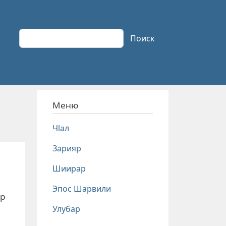
Поиск
Поиск
Меню
Чlал
Зарияр
Шиирар
Эпос Шарвили
ар
Улубар