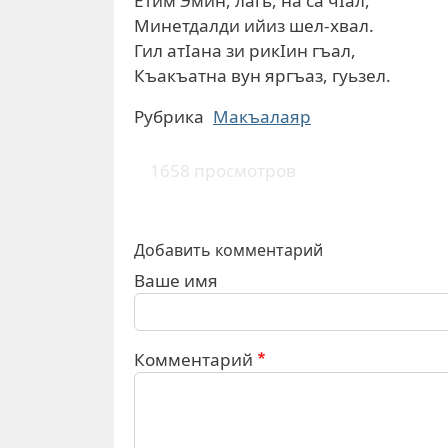
Етим Эмин, лагь, на са чIал,
Минетдалди ийиз шел-хвал.
Гил атIана зи рикIин гъал,
Къакъатна вун яргъаз, гуьзел.
Рубрика
Макъалаяр
1658 просмотров
Добавить комментарий
Ваше имя
Комментарий