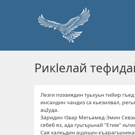
Перейти к основному содержанию
Рикlелай тефида
Лезги поэзиядин туьхуьн тийир гъед
инсандин чандиз са кьезилвал, регья
ацIуда.
Заридин тIвар Мегьамед-Эмин Севзи
себеб яз, ада гуьгъуьнай "Етим" хьти
Сая халкьдин ацукьун-къарагъуника