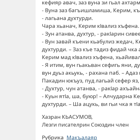
кефияр авач, заз вуна зи гьал ахтар
- Вуна заз багъишламиша, Керим, къе
- лагьана духтурди.
Чара хьанач, Керим кlвализ хъфена.
- Зун атанва, духтур, - ракlарин сив
- Вун завай къени кьабулиз жедач, К
духтурди. – Заз къе тадиз фидай чка
Керим мад кlвализ хъфена, хьайива
- Я итим, вун гьакьван сефигь яни, 
вун дуьз акьукь, - рахана паб. – Ада
Пакадин юкъуз, пуд лагьай сефер яз
- Духтур, чун атанва, - ракlар ахъай
- Куьн ятlа, ша, буюр! – Алчударна 
духтурди. – Ша ацукь, ви гьи чка я тl
Хазран КЬАСУМОВ,
Лезги писателрин Союздин член
Рубрика
Макъалаяр