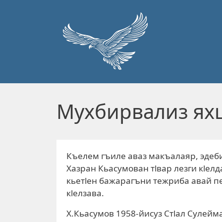
Перейти к основному содержанию
Мухбирвализ яхц
Къелем гъиле аваз макъалаяр, эдеб
Хазран Кьасумован тlвар лезги кlел
кьетlен бажарагъни тежриба авай п
кlелзава.
Х.Кьасумов 1958-йисуз Стlал Сулей