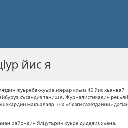
lур йис я
иятдин жуьреба-жуьре эсерар кхьиз 40 йис хьанвай
дайбуруз хъсандиз таниш я. Журналистикадин рекья
ешекардин макъалаяр чна «Лезги газетдайни» датlа
манан райондин Ялцугърин хуьре дидедиз хьана.