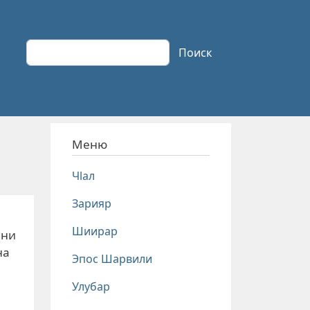
Поиск
Поиск
Меню
Чlал
Зарияр
Шиирар
йни
на
Эпос Шарвили
Улубар