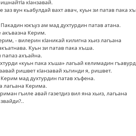
мишнайтlа кlанзавай.
 заз вун кьабулдай вахт авач, куьн зи патав пака х
 Пакадин юкъуз ам мад духтурдин патав атана.
ее акъвазна Керим.
ерим, - вилерин кlаникай килигна хьиз лагьана
 акъатнава. Куьн зи патав пака хъша.
л папаз ахъайна.
духтурди «куьн пака хъша» лагьай келимадин гъавур
з вавай ришвет кlанзавай хьтинди я, ришвет.
, Керим мад духтурдин патав хъфена.
на лагьана Керима.
Кериман гъиле авай газетдиз вил яна хьиз, лагьана
азвайди?..