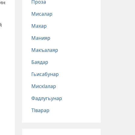
Проза
ин
Мисалар
й
Махар
Манияр
Макъалаяр
Баядар
Гьисабунар
Мискlалар
Фадлугьунар
Тlварар