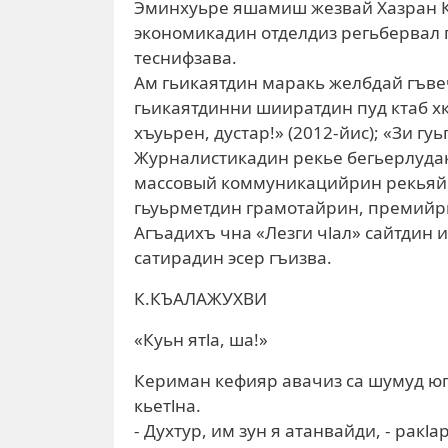
Эминхуьре яшамиш жезвай Хазран К
экономикадин отделдиз регьбервал г
теснифзава.
Ам гьикаятдин маракь желбдай гъве
гьикаятдинни шииратдин пуд ктаб хк
хъуьрен, дустар!» (2012-йис); «Зи гуьг
Журналистикадин рекье бегьерлудак
массовый коммуникацийрин рекьяй к
гьуьрметдин грамотайрин, премийри
Агъадихъ чна «Лезги чlал» сайтди
сатирадин эсер гъизва.
К.КЪАЛАЖУХВИ
«Куьн ятlа, ша!»
Кериман кефияр авачиз са шумуд юг
кьетlна.
- Духтур, им зун я атанвайди, - ракl