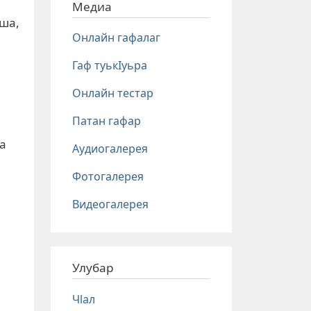
Медиа
ъша,
Онлайн гафалаг
Гаф туькIуьра
Онлайн тестар
Патан гафар
да
Аудиогалерея
Фотогалерея
Видеогалерея
Улубар
Чlал