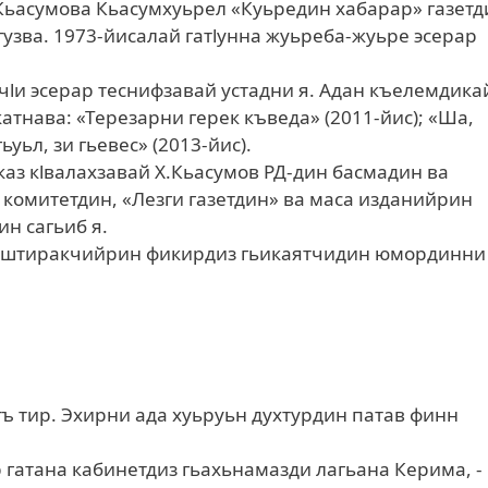
ьасумова Кьасумхуьрел «Куьредин хабарар» газетд
узва. 1973-йисалай гатlунна жуьреба-жуьре эсерар
чlи эсерар теснифзавай устадни я. Адан къелемдика
атнава: «Терезарни герек къведа» (2011-йис); «Ша,
ьуьл, зи гьевес» (2013-йис).
аз кlвалахзавай Х.Кьасумов РД-дин басмадин ва
омитетдин, «Лезги газетдин» ва маса изданийрин
н сагьиб я.
н иштиракчийрин фикирдиз гьикаятчидин юмординни
ъ тир. Эхирни ада хуьруьн духтурдин патав финн
ар гатана кабинетдиз гьахьнамазди лагьана Керима, -