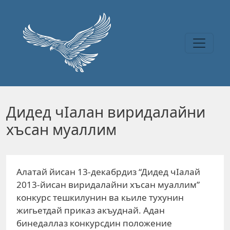
Перейти к основному содержанию
Дидед чIалан виридалайни
хъсан муаллим
Алатай йисан 13-декабрдиз “Дидед чIалай
2013-йисан виридалайни хъсан муаллим”
конкурс тешкилунин ва кьиле тухунин
жигьетдай приказ акъуднай. Адан
бинедаллаз конкурсдин положение