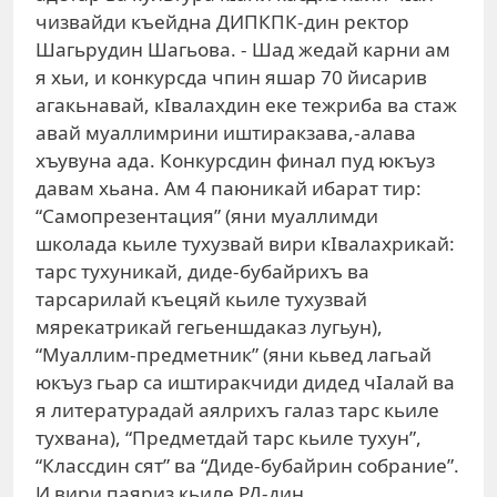
чизвайди къейдна ДИПКПК-дин ректор
Шагьрудин Шагьова. - Шад жедай карни ам
я хьи, и конкурсда чпин яшар 70 йисарив
агакьнавай, кIвалахдин еке тежриба ва стаж
авай муаллимрини иштиракзава,-алава
хъувуна ада. Конкурсдин финал пуд юкъуз
давам хьана. Ам 4 паюникай ибарат тир:
“Самопрезентация” (яни муаллимди
школада кьиле тухузвай вири кIвалахрикай:
тарс тухуникай, диде-бубайрихъ ва
тарсарилай къецяй кьиле тухузвай
мярекатрикай гегьеншдаказ лугьун),
“Муаллим-предметник” (яни кьвед лагьай
юкъуз гьар са иштиракчиди дидед чIалай ва
я литературадай аялрихъ галаз тарс кьиле
тухвана), “Предметдай тарс кьиле тухун”,
“Классдин сят” ва “Диде-бубайрин собрание”.
И вири паяриз кьиле РД-дин