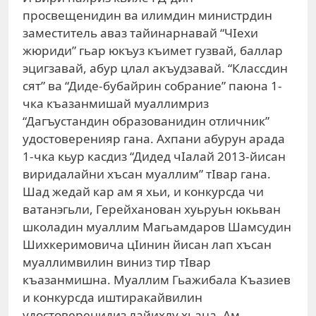
просвещенидин ва илимдин министрдин
заместитель аваз тайинарнавай “ЧIехи
жюриди” гьар юкъуз къимет гузвай, баллар
эцигзавай, абур цлал акъудзавай. “Классдин
сят” ва “Диде-бубайрин собрание” паюна 1-
чка къазанмишай муаллимриз
“Дагъустандин образованидин отличник”
удостоверенияр гана. Ахпани абурун арада
1-чка кьур касдиз “Дидед чIалай 2013-йисан
виридалайни хъсан муаллим” тIвар гана.
Шад жедай кар ам я хьи, и конкурсда чи
ватанэгьли, Герейханован хуьруьн юкьван
школадин муаллим Магьамдаров Шамсудин
Шихкеримовича цIинин йисан лап хъсан
муаллимвилин виниз тир тIвар
къазанмишна. Муаллим Гьажибала Къазиев
и конкурсда иштиракайвилин
удостоверенидиз лайихлу хьана. Ам