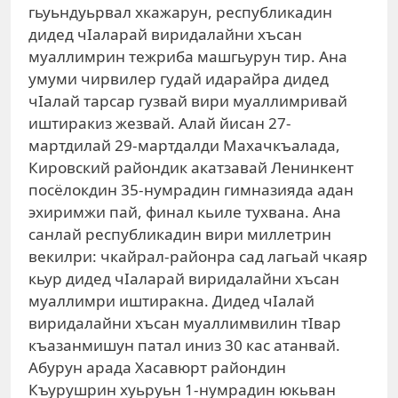
гьуьндуьрвал хкажарун, республикадин
дидед чIаларай виридалайни хъсан
муаллимрин тежриба машгьурун тир. Ана
умуми чирвилер гудай идарайра дидед
чIалай тарсар гузвай вири муаллимривай
иштиракиз жезвай. Алай йисан 27-
мартдилай 29-мартдалди Махачкъалада,
Кировский райондик акатзавай Ленинкент
посёлокдин 35-нумрадин гимназияда адан
эхиримжи пай, финал кьиле тухвана. Ана
санлай республикадин вири миллетрин
векилри: чкайрал-районра сад лагьай чкаяр
кьур дидед чIаларай виридалайни хъсан
муаллимри иштиракна. Дидед чIалай
виридалайни хъсан муаллимвилин тIвар
къазанмишун патал иниз 30 кас атанвай.
Абурун арада Хасавюрт райондин
Къурушрин хуьруьн 1-нумрадин юкьван