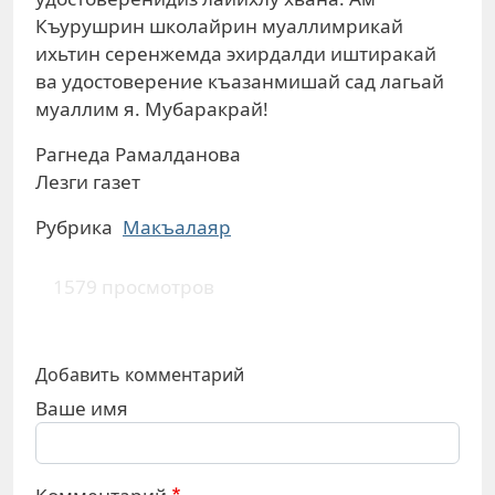
Къурушрин школайрин муаллимрикай
ихьтин серенжемда эхирдалди иштиракай
ва удостоверение къазанмишай сад лагьай
муаллим я. Мубаракрай!
Рагнеда Рамалданова
Лезги газет
Рубрика
Макъалаяр
1579 просмотров
Добавить комментарий
Ваше имя