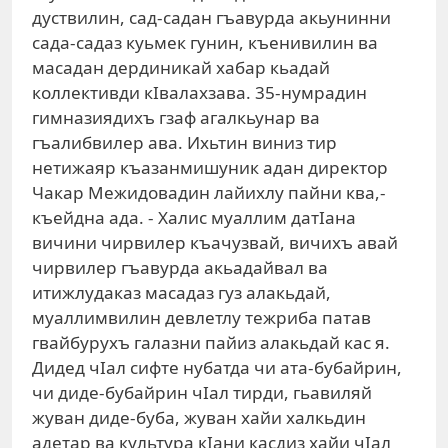
дуствилин, сад-садан гъавурда акьунинни
сада-садаз куьмек гунин, къенивилин ва
масадан дердиникай хабар кьадай
коллективди кIвалахзава. 35-нумрадин
гимназиядихъ гзаф агалкьунар ва
гъалибвилер ава. Ихьтин виниз тир
нетижаяр къазанмишуник адан директор
Чакар Межидовадин лайихлу пайни ква,-
къейдна ада. - Халис муаллим датIана
вичини чирвилер къачузвай, вичихъ авай
чирвилер гъавурда акьадайвал ва
итижлудаказ масадаз гуз алакьдай,
муаллимвилин девлетлу тежриба патав
гвайбурухъ галазни пайиз алакьдай кас я.
Дидед чIал сифте нубатда чи ата-бубайрин,
чи диде-бубайрин чIал тирди, гьавиляй
жуван диде-буба, жуван хайи халкьдин
адетар ва культура кIани касдиз хайи чIал