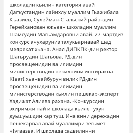
школадин кьилин категория авай
Дагъустандин лайихлу муаллим Гьажибала
Къазиев, Сулейман-Стальский райондин
Герейханован юкьван школадин муаллим
Шамсудин Магьамдаровни авай. 27-мартдиз
конкурс ачухаруниз талукьарнавай шад
меярекат хьана. Анал ДИПКПК-дин ректор
Шагьрудин Шагьова, РД-дин
просвещенидин ва илимдин
министерстводин векилрини иштиракна.
КIватI хьанвайбурун вилик РД-дин
просвещенидин ва илимдин
министерстводин кьилин пешекар-эксперт
Хадижат Алиева рахана. -Конкурсдин
эхиримжи пай и школада кьиле тухун
дуьшуьшдин кар туш. Ина вини дережадин
пешекарвал авай муаллимри зегьмет
чIугвазва. И школада садвилинни