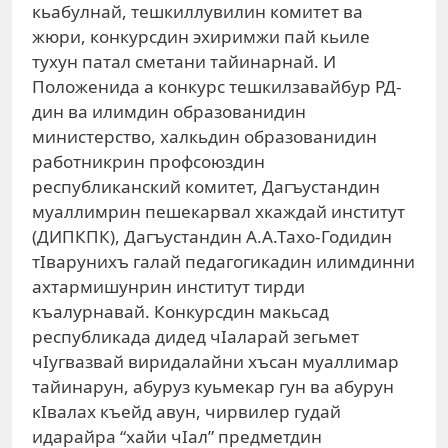
кьабулнай, тешкиллувилин комитет ва
жюри, конкурсдин эхиримжи пай кьиле
тухун патал сметани тайинарнай. И
Положенида а конкурс тешкилзавайбур РД-
дин ва илимдин образованидин
министерство, халкьдин образованидин
работникрин профсоюздин
республиканский комитет, Дагъустандин
муаллимрин пешекарвал хкаждай институт
(ДИПКПК), Дагъустандин А.А.Тахо-Годидин
тIварунихъ галай педагогикадин илимдинни
ахтармишунрин институт тирди
къалурнавай. Конкурсдин макьсад
республикада дидед чIаларай зегьмет
чIугвазвай виридалайни хъсан муаллимар
тайинарун, абуруз куьмекар гун ва абурун
кIвалах къейд авун, чирвилер гудай
идарайра “хайи чIал” предметдин