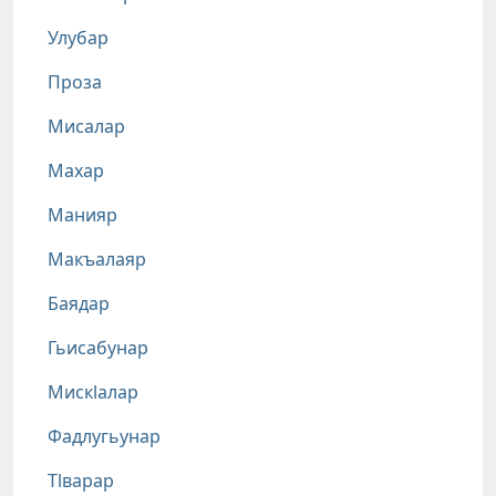
Улубар
Проза
Мисалар
Махар
Манияр
Макъалаяр
Баядар
Гьисабунар
Мискlалар
Фадлугьунар
Тlварар