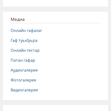
Медиа
Онлайн гафалаг
Гаф туькIуьра
Онлайн тестар
Патан гафар
Аудиогалерея
Фотогалерея
Видеогалерея