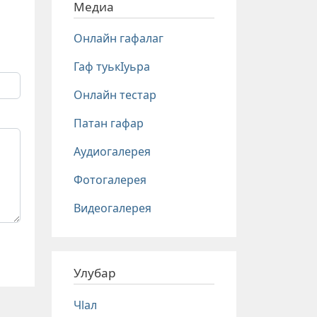
Медиа
Онлайн гафалаг
Гаф туькIуьра
Онлайн тестар
Патан гафар
Аудиогалерея
Фотогалерея
Видеогалерея
Улубар
Чlал