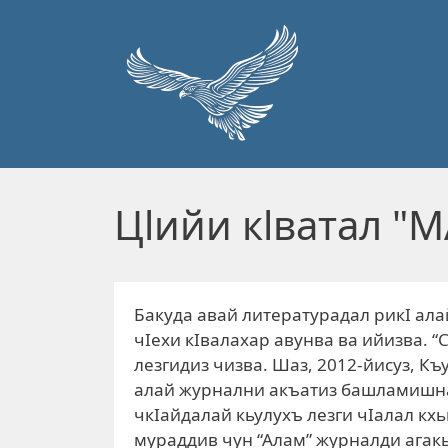
Перейти к основному содержанию
Цlийи кlватал "
Бакуда авай литературадал рикI ала
чIехи кIвалахар авунва ва ийизва. “
лезгидиз чизва. Шаз, 2012-йисуз, 
алай журнални акъатиз башламишна. 
чкIайдалай кьулухъ лезги чIалал кхь
мураддив чун “Алам” журналди агак