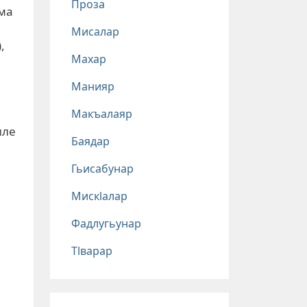
Проза
ма
Мисалар
,
Махар
Манияр
Макъалаяр
иле
Баядар
Гьисабунар
Мискlалар
Фадлугьунар
Тlварар