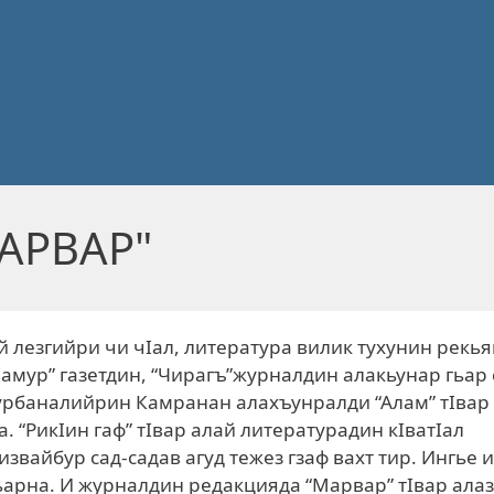
МАРВАР"
й лезгийри чи чIал, литература вилик тухунин рекья
Самур” газетдин, “Чирагъ”журналдин алакьунар гьар 
Къурбаналийрин Камранан алахъунралди “Алам” тIвар
“РикIин гаф” тIвар алай литературадин кIватIал
извайбур сад-садав агуд тежез гзаф вахт тир. Ингье и
ьарна. И журналдин редакцияда “Марвар” тIвар алаз