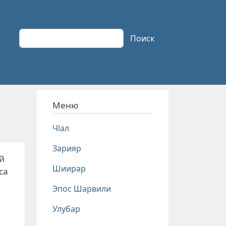
Поиск
Поиск
Меню
Чlал
Зарияр
й
Шиирар
са
Эпос Шарвили
Улубар