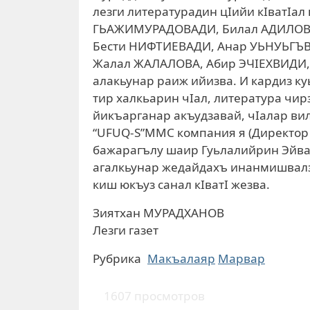
лезги литературадин цIийи кIватI
ГЬАЖИМУРАДОВАДИ, Билал АДИЛОВА
Бести НИФТИЕВАДИ, Анар УЬНУЬГЪВ
Жалал ЖАЛАЛОВА, Абир ЭЧIЕХВИДИ, 
алакьунар раиж ийизва. И кардиз к
тир халкьарин чIал, литература чир
йикъарганар акъудзавай, чIалар ви
“UFUQ-S”ММС компания я (Директор 
бажарагълу шаир Гуьлалийрин Эйваз 
агалкьунар жедайдахъ инанмишвалза
киш юкъуз санал кIватI жезва.
Зиятхан МУРАДХАНОВ
Лезги газет
Рубрика
Макъалаяр
Марвар
1607 просмотров