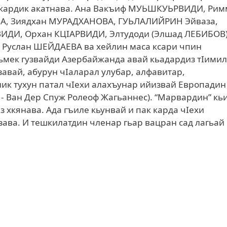
ал кардик акатнава. Ана Вакъиф МУЬШКУЬРВИДИ, Рим
, Зиядхан МУРАДХАНОВА, ГУЬЛАЛИЙРИН Эйваза,
ИДИ, Орхан КЦIАРВИДИ, Элтудоди (Элшад ЛЕБИБОВ)
Руслан ШЕЙДАЕВА ва хейлин маса ксари чпин
уьмек гузвайди Азербайжанда авай кьадардиз тIимил
завай, абурун чIаларал улубар, алфавитар,
лик тухун патал чIехи алахъунар ийизвай Европадин
- Ван Дер Спуж Ролеоф Жагьаннес). “Марвардин” кь
хкянава. Ада гъиле кьунвай и пак карда чIехи
ва. И тешкилатдин членар гьар вацран сад лагьай