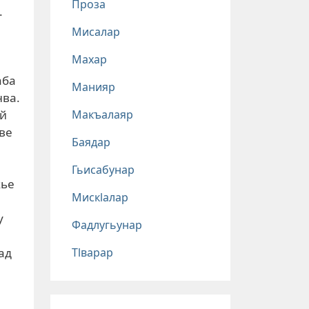
Проза
.
Мисалар
Махар
аба
Манияр
нва.
Макъалаяр
ай
иве
Баядар
Гьисабунар
кье
Мискlалар
у
Фадлугьунар
Тlварар
ад