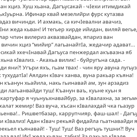
ан хциз. Хуш хьана, Дагъусакай - чIехи итимдикай
ькIуьрна. Ифинар квай мезелийри фурс кутазва
адаз вичинди. И ахмакь, са кичIевални авачиз,
кIни жеда кьван! И тегьер хирде ийидан, виляй вегь
ялар чпин вилериз аквазвайдан, япариз ван
вичин хциз “мийир” лагьанайтIа, жедачир адават...
есикай хкечIнавай Дагъуса пенжердал акъвазна яб
ьна кIвализ. - Акахьа вилик! - буйругъна сада. -
йди яни?! Угъри яхъ, гьам твах! - чин яру авуна лугьу
ж тухудатIа! Аялдин кIвач ханва, вуна ракьар къяна!
ун къанун хьайила, накь гьинавай ам, зун арзадиз
и лагьанвайди туш! Къанун ваъ, куьне куьн я
 картуфар я чуьнуьхнавайбур, за кIвалахна, за зегьм
жалат жемир! Ваз вуча, хъсан кIвалахдай чка гьазур
 кьенва!.. Ришветбазар, каррупчияр, фаш-шал! - Дагъу
и кIвализ! Адан кIвач рекьяй фидайла гьатнавайди 
екьел къянавай! - Туш! Туш! Ваз регъуь тушни?! Вуч
ала вал! ИкI жеда кьван, табиз! За ракьар кIвале