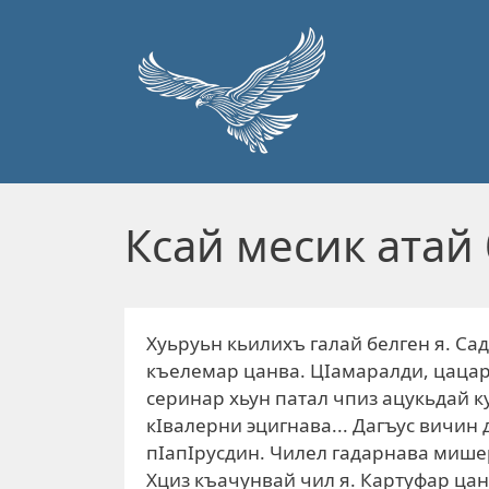
Перейти к основному содержанию
Ксай месик атай 
Хуьруьн кьилихъ галай белген я. Сад
къелемар цанва. ЦIамаралди, цацара
серинар хьун патал чпиз ацукьдай к
кIвалерни эцигнава... Дагъус вичин
пIапIрусдин. Чилел гадарнава мишер
Хциз къачунвай чил я. Картуфар цан