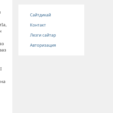
Подвал
и
Сайтдикай
тIа,
Контакт
н
Лезги сайтар
аз
Авторизация
заз
I
ана