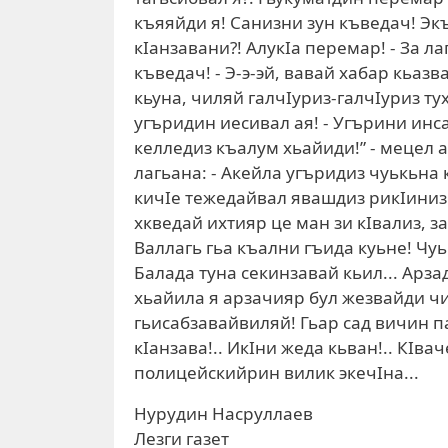
къяяйди я! Санизни зун къведач! Экъе
кIанзавани?! АлукIа перемар! - За л
къведач! - Э-э-эй, вавай хабар кьаз
кьуна, чиляй галчIуриз-галчIуриз тух
угъридин иесивал ая! - Угърини инса
келледиз къалум хьайиди!” - мецел 
лагьана: - Акейла угъридиз чуькьна к
кичIе тежедайвал явашдиз рикIиниз т
хкведай ихтияр це ман зи кIвализ, за
Валлагь гьа къални гъида куьне! Чуь
Балада туна секинзавай кьил... Арза
хьайила я арзачияр бул жезвайди ч
гьисабзавайвиляй! Гьар сад вичин п
кIанзава!.. ИкIни жеда кьван!.. КIв
полицейскийрин вилик экечIна...
Нурудин Насруллаев
Лезги газет