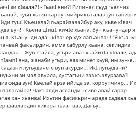
чI зи кIваляй! - ГьакI яни?! Рипинал гъуд гьалчиз
агьанай, куьн хьтин каррупчийрихъ галаз зун санизн
вайди туш! Къецелай гьарайзавайбур аку, кьве кIвач
уда вун! - Кьена цIицI, кичIе хьана. Вун къанундар я
н я. Къанунди адан кIвачер хух лагьанвач! “Я къану
атанвай факъирдин, амма сабурлу хьана, секиндиз
Iандач... Жув хтайла, угъри аваз хьайитIа кIвале, ад
IампI яна, жанаби угъри, ваз минет хьуй, им зун-е, 
 садазни лугьудаче-е вун акурди... ИкI лугьудани?
нуьхни зи мал авурла, дустагъни заз къалурзава?!
диз фида зун! Квелай арза ийида за, коррупчияр... Ик
и паласайра! Чакъалди асландин сиве авай сарар
атав хан хьанва! Ихьтин фасикьрин арада садвал хь
ачер шавлардин кикера тваз-тваз, Дагъус