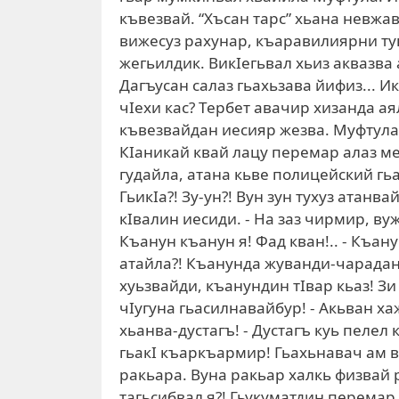
къвезвай. “Хъсан тарс” хьана невжав
вижесуз рахунар, къаравилиярни ту
жегьилдик. ВикIегьвал хьиз аквазва 
Дагъусан салаз гьахьзава йифиз... И
чIехи кас? Тербет авачир хизанда а
къвезвайдан иесияр жезва. Муфтула 
КIаникай квай лацу перемар алаз м
гудайла, атана кьве полицейский гьах
ГьикIа?! Зу-ун?! Вун зун тухуз атанва
кIвалин иесиди. - На заз чирмир, ву
Къанун къанун я! Фад кван!.. - Къан
атайла?! Къанунда жуванди-чараданд
хуьзвайди, къанундин тIвар кьаз! Зи
чIугуна гьасилнавайбур! - Акьван ха
хьанва-дустагъ! - Дустагъ куь пелел
гьакI къаркъармир! Гьахьнавач ам в
ракьара. Вуна ракьар халкь физвай р
тагьсибвал я?! Гьукуматдин перемар 