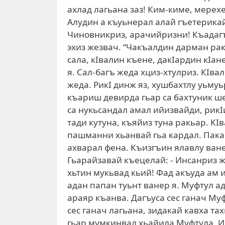
ахлад лагьана заз! Ким-киме, мерехе
Алудин а къуьнерал алай гъетерикай 
Чиновникриз, арачийризни! Къадагъа
эхиз жезвач. “Чакъалдин дарман рак
сала, кIвалин къене, дакIардин кIан
я. Сал-багъ жеда хциз-хтулриз. КIва
жеда. РикI динж яз, хушбахтлу уьму
къариш девирда гьар са бахтуник ш
са нукьсандал амал ийизвайди, рикI
тади кутуна, къяйиз туна ракьар. КI
пашманни хьанвай гьа кардал. Пака
ахварал фена. Къизгъин ялавлу ване
Гьарайзавай къецелай: - Инсанриз ж
хьтин мукьвад кьий! Фад акъуда ам 
адан папан туьнт ванер я. Муфтул а
араяр къанва. Дагъуса сес ганач Муф
сес ганач лагьана, зидакай кавха тах
гьар мумкинвал хьайила Муфтула. И