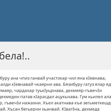
бела!..
буру ана чпиз ганвай участокар чил яна кIевнава,
лди кIевнавай чкаярни ава. Бязибуру гатуз ялар я
умаяр, чардахар туькIуьрнава, дехмеяр-гъвечIи
 дехмедин патав кIарасдал ацукьнава. Гум кьилел ал
, гъвечIи нажахни. Хъел акатнава къе зегьметкешд
ай. Хъсан бегьерни хьанвай. КIватIна, дехмеда