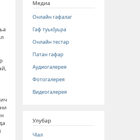
Медиа
Онлайн гафалаг
гьа
Гаф туькIуьра
ил
Онлайн тестар
Патан гафар
р
Аудиогалерея
ай,
Фотогалерея
.
Видеогалерея
Вич
нни
ун
Улубар
да
й
Чlал