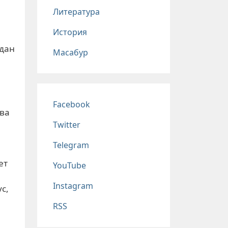
Литература
История
едан
Масабур
Соц сети
Facebook
зва
Twitter
Telegram
ет
YouTube
Instagram
с,
я
RSS