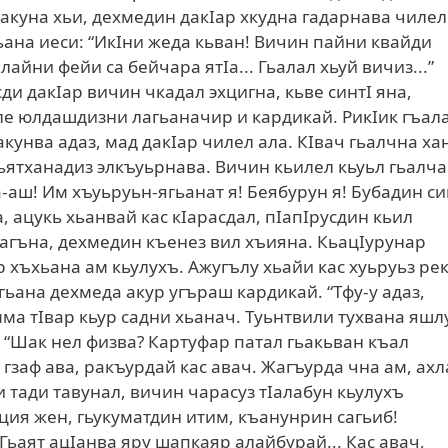
 акуна хьи, дехмедин дакIар хкудна гадарнава чилел
ана иеси: “ИкIни жеда кьван! Вичин пайни квайди
алайни фейи са бейчара ятIа... Гьалал хьуй вичиз...”
и дакIар вичин чкадал эхцигна, кьве синтI яна,
ле юлдашдизни лагьаначир и кардикай. РикIик гъал
 акунва адаз, мад дакIар чилел ала. КIвач гьалчна ха
ьятханадиз элкъуьрнава. Вичин кьилел кьуьл гьалч
а-аш! Им хъуьруьн-ягьанат я! Беябурун я! Бубадин с
а, ацукь хьанвай кас кIарасдал, пIапIрусдин кьил
арагъна, дехмедин къенез вил хъияна. КьацIурунар
р хъхьана ам кьулухъ. Ажугълу хьайи кас хуьруьз ре
агьана дехмеда акур угъраш кардикай. “Тфу-у адаз,
мма тIвар кьур садни хьанач. Туьнтвили тухвана яшл
, “Шак нел физва? Картуфар патал гьакьван къал
р гзаф ава, ракъурдай кас авач. Жагъурда чна ам, ахл
 тади тавунал, вичин чарасуз тIалабун кьулухъ
иция жен, гьукуматдин итим, къанунрин сагьиб!
Гьаят ацIанва яру шапкаяр алайбурай... Кас авач,