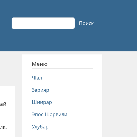
Поиск
Поиск
Меню
Чlал
Зарияр
Шиирар
дай
Эпос Шарвили
а
Улубар
ик.