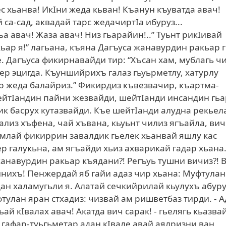
с хьанва! ИкIни жеда кьван! Къанун къуватда авач!
са-сад, аквадай тарс жедачиртIа ибуруз...
 авач! Жаза авач! Низ гьарайин!..” Туьнт рикIивай
ьар я!” лагьана, къяна Дагъуса жанавурдин ракьар 
е. Дагъуса фикирнавайди тир: “Хъсан хам, мублагь ч
лер эцигда. Къуншийрихъ галаз гьуьрметлу, хатурлу
ьр жеда балайриз.” Фикирдиз къвезвачир, къартма-
ейтIандин пайни жезвайди, шейтIанди инсандин гьа
ик басрух кутазвайди. Къе шейтIанди алудна рекьел
вализ хъфена, чай хъвана, кьуьнт чилиз ягъайла, вич
млай фикиррин завалдик гьелек хьанвай яшлу кас
р галукьна, ам ягъайди хьиз ахварикай гадар хьана
анавурдин ракьар къядани?! Регъуь тушни вичиз?! 
инихъ! Пенжердай яб гайи адаз чир хьана: Муфтула
дан халамугьли я. Алатай сечкийрилай кьулухъ абур
тулан яран стхадиз: чизвай ам ришветбаз тирди. - А
ьай кIвалах авач! Акатда вич сарак! - гьелягь кьазва
 гафар-туьгьметар адан кIвале авай аялризни ван