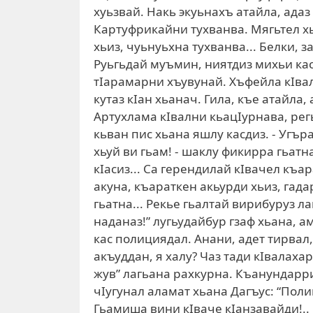
хуьзвай. Накь экуьнахъ атайла, адаз
Картуфрикайни тухванва. Мягьтел хь
хьиз, чуьнуьхна тухванва... Белки, з
Руьгьдай муъмин, ниятдиз михьи касд
тIарамарни хъувунай. Хъфейла кIва
кутаз кIан хьанач. Гила, къе атайла,
Артухлама кIвални кьацIурнава, рег
кьван пис хьана яшлу касдиз. - Угър
хьуй ви гьам! - шаклу фикирра гьатн
кIасиз... Са герендилай кIвачел къ
акуна, къараткен акьурди хьиз, гада
гьатна... Рекье гьалтай вирибуруз л
наданаз!” лугьудайбур гзаф хьана, а
кас полициядал. Анани, адет тирвал
акъуддан, я халу? Чаз тади кIвалаха
жув” лагьана рахкурна. Къанундарри
чIугунал аламат хьана Дагъус: “Пол
Гьамиша вини кIваче кIанзавайди!.. 