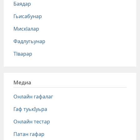
Баядар
Гьисабунар
Мискlалар
Фадлугьунар
Тlварар
Медиа
Онлайн гафалаг
Гаф туькIуьра
Онлайн тестар
Патан гафар