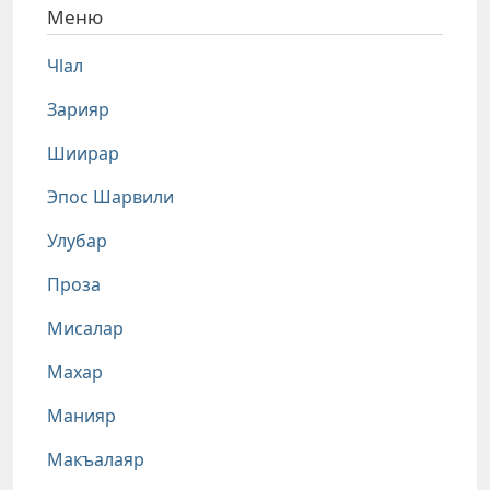
Меню
Чlал
Зарияр
Шиирар
Эпос Шарвили
Улубар
Проза
Мисалар
Махар
Манияр
Макъалаяр