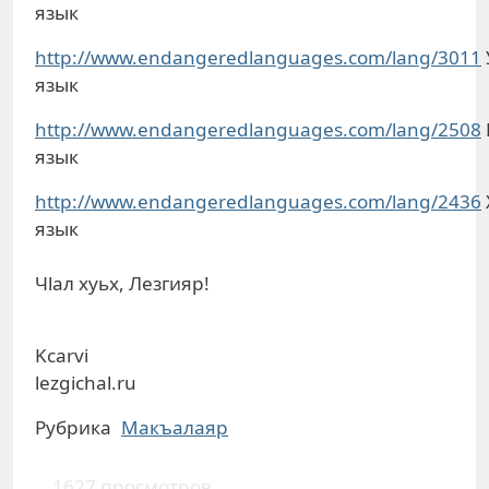
язык
http://www.endangeredlanguages.com/lang/3011
язык
http://www.endangeredlanguages.com/lang/2508
язык
http://www.endangeredlanguages.com/lang/2436
язык
Чlал хуьх, Лезгияр!
Kcarvi
lezgichal.ru
Рубрика
Макъалаяр
1627 просмотров