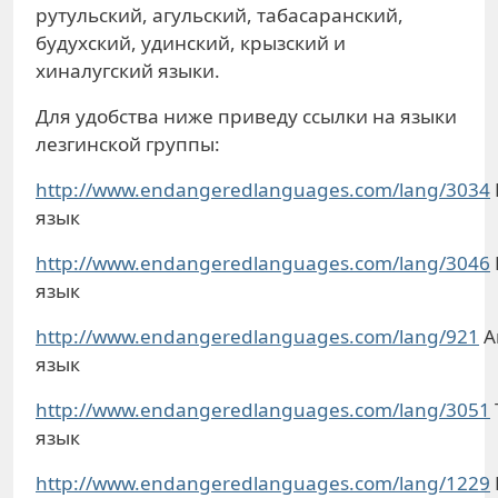
рутульский, агульский, табасаранский,
будухский, удинский, крызский и
хиналугский языки.
Для удобства ниже приведу ссылки на языки
лезгинской группы:
http://www.endangeredlanguages.com/lang/3034
язык
http://www.endangeredlanguages.com/lang/3046
язык
http://www.endangeredlanguages.com/lang/921
А
язык
http://www.endangeredlanguages.com/lang/3051
язык
http://www.endangeredlanguages.com/lang/1229