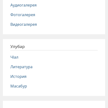
Аудиогалерея
Фотогалерея
Видеогалерея
Улубар
Чlал
Литература
История
Масабур
Соц сети