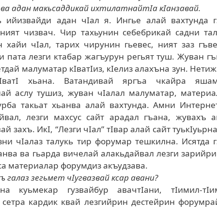
 ва адан макьсаддикай ихтилатнайтIа кIанзавай.
ь ийизвайди адан чIал я. Ингье алай вахтунда г
еният чизвач. Чир тахьунин себебрикай садни та
 хайи чIал, тарих чирунин гьевес, ният заз гъв
и пата лезги ктабар жагъурун регьят туш. Жуван г
етдай малуматар кIватIиз, кIелиз алахъна зун. Нети
IватI хьана. Ватандивай яргъа чкайра яша
ай аслу тушиз, жуван чIалал малуматар, материа
урба такьат хьанва алай вахтунда. Амни Интерне
вал, лезги махсус сайт арадал гъана, жувахъ а
 захъ. ИкI, “Лезги чIал” тIвар алай сайт туькIуьрна
ни чIалаз талукь тир форумар тешкилна. Исятда 
нва ва гьарда вичелай алакьдайвал лезги зарийр
са материалар форумдиз акъудзава.
ъ галаз зегьмет чIугвазвай ксар авани?
на куьмекар гузвайбур авачтIани, тIимил-тIи
 сетра кардик квай лезгийрин дестейрин форумра