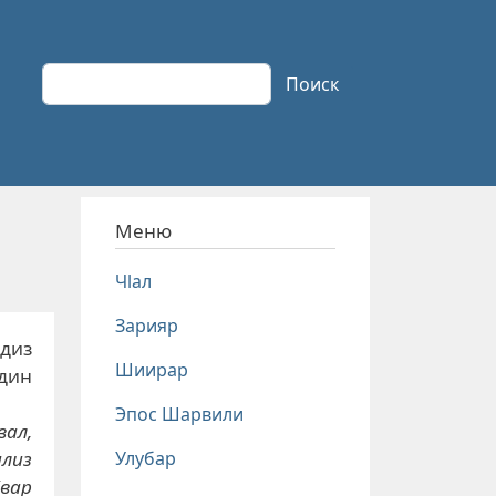
Поиск
Поиск
Меню
Чlал
Зарияр
диз
Шиирар
удин
Эпос Шарвили
вал,
Улубар
илиз
Iвар