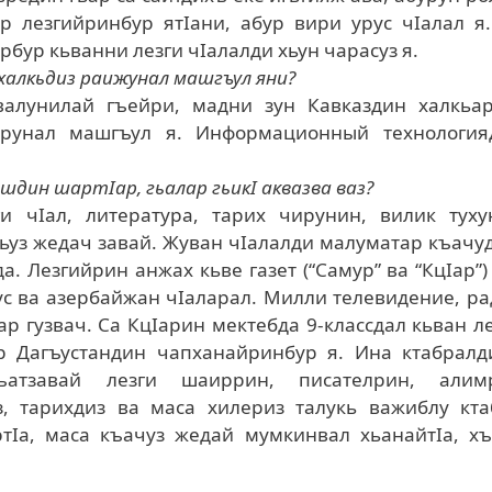
ар лезгийринбур ятIани, абур вири урус чIалал я
рбур кьванни лезги чIалалди хьун чарасуз я.
 халкьдиз раижунал машгъул яни?
валунилай гъейри, мадни зун Кавказдин халкьар
ирунал машгъул я. Информационный технология
дин шартIар, гьалар гьикI аквазва ваз?
и чIал, литература, тарих чирунин, вилик туху
гьуз жедач завай. Жуван чIалалди малуматар къачу
а. Лезгийрин анжах кьве газет (“Самур” ва “КцIар”)
рус ва азербайжан чIаларал. Милли телевидение, р
р гузвач. Са КцIарин мектебда 9-классдал кьван л
ар Дагъустандин чапханайринбур я. Ина ктабралд
къатзавай лезги шаиррин, писателрин, алим
з, тарихдиз ва маса хилериз талукь важиблу кта
тIа, маса къачуз жедай мумкинвал хьанайтIа, хъ