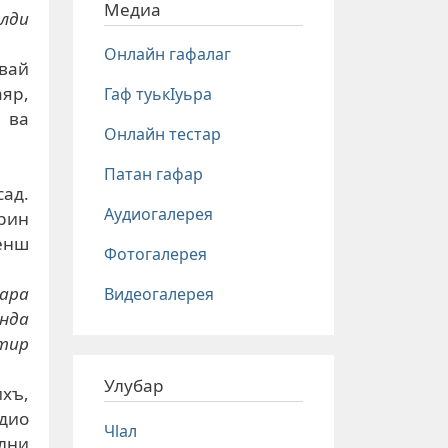
Медиа
алди
Онлайн гафалаг
авай
яр,
Гаф туькIуьра
 ва
Онлайн тестар
Патан гафар
сад.
Аудиогалерея
ррин
енш
Фотогалерея
пара
Видеогалерея
унда
 тир
Улубар
ихъ,
адио
Чlал
олни