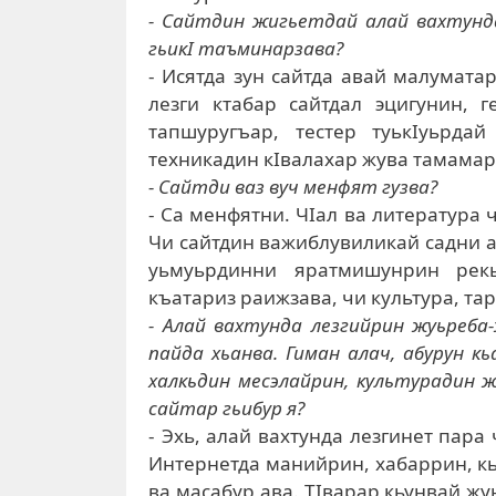
- Сайтдин жигьетдай алай вахтунд
гьикI таъминарзава?
- Исятда зун сайтда авай малумат
лезги ктабар сайтдал эцигунин, 
тапшуругъар, тестер туькIуьрда
техникадин кIвалахар жува тамамар
- Сайтди ваз вуч менфят гузва?
- Са менфятни. ЧIал ва литература 
Чи сайтдин важиблувиликай садни а
уьмуьрдинни яратмишунрин рек
къатариз раижзава, чи культура, т
- Алай вахтунда лезгийрин жуьреба
пайда хьанва. Гиман алач, абурун к
халкьдин месэлайрин, культурадин ж
сайтар гьибур я?
- Эхь, алай вахтунда лезгинет пара
Интернетда манийрин, хабаррин, кь
ва масабур ава. ТIварар кьунвай жу