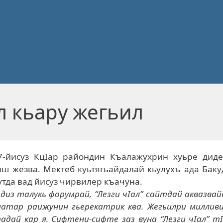
л кьару жегьил
-йисуз КцIар райондин Къалажухрин хуьре диде
иш жезва. Мектеб куьтягьайдалай кьулухъ ада Бак
тда вад йисуз чирвилер къачуна.
диз талукь форумрай, “Лезги чIал” сайтдай аквазвай
матар раижунин гьерекатрик ква. Жегьилри миллив
адай кар я. Сифтени-сифте заз вуна “Лезги чIал” т