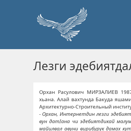
Перейти к основному содержанию
Лезги эдебиятда
Орхан Расулович МИРЗАЛИЕВ 1987
хьана. Алай вахтунда Бакуда яшам
Архитектурно-Cтроительный институ
- Орхан, Интернетдин лезги эдебият
вун датIана чи эдебиятдикай малу
майилвал авуни вирибурук дамах кут