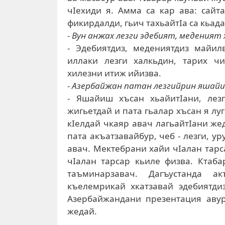
чIехиди я. Амма са кар ава: сайт
фикирдалди, гьич тахьайтIа са кьада
- Вун анжах лезги эдебият, меденият
- Эдебиятдиз, медениятдиз майил
иллаки лезги халкьдин, тарих ч
хилезни итиж ийизва.
- Азербайжан патан лезгийрин яшайиш
- Яшайиш хъсан хьайитIани, лезг
жигьетдай и пата гьалар хъсан я лу
кIелдай чкаяр авач лагьайтIани жед
пата акъатзавайбур, чеб - лезги, у
авач. Мектебрани хайи чIалан тарса
чIалан тарсар кьиле физва. Ктаб
таъминарзавач. Дагъустанда а
къелемрикай хкатзавай эдебиятди
Азербайжандани презентация авур
жедай.