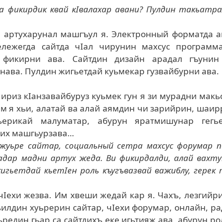
а фикирдик квай кIвалахар авани? Пулдин такьатр
ар артухарунал машгъул я. Электронный форматда 
гележегда сайтда чIал чирунин махсус программа
й фикирни ава. Сайтдин дизайн арадал гъунин
нава. Пулдин жигьетдай куьмекар гузвайбурни ава.
чириз кIанзавайбуруз куьмек гун я зи мурадни макь
м я хьи, алатай ва алай аямдин чи зарийрин, шаи
ьерикай малуматар, абурун яратмишунар гегь
арих машгьурзава…
-жуьре сайтар, социальный сетра махсус форумар 
ьадар мадни артух жеда. Ви фикирдалди, алай вахт
игьетдай кьетIен роль къугъвазвай важиблу, герек
 чIехи жезва. Им хвеши жедай кар я. Чахъ, лезгийр
илдин хуьрерин сайтар, чIехи форумар, онлайн, р
ьредин гьар са сайтдихъ еке игьтияж ава, абурун р