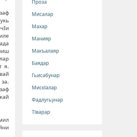
Проза
заф
Мисалар
лукь
Махар
ечIи
ъиле
Манияр
жада
Макъалаяр
миш
лар
Баядар
т я.
вай
Гьисабунар
 за.
Мискlалар
гзаф
икай
Фадлугьунар
Тlварар
мил
йни