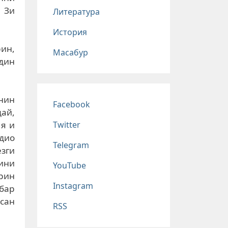
. Зи
Литература
История
ин,
Масабур
дин
Соц сети
нин
Facebook
дай,
Twitter
 я и
адио
Telegram
езги
ини
YouTube
рин
Instagram
бар
сан
RSS