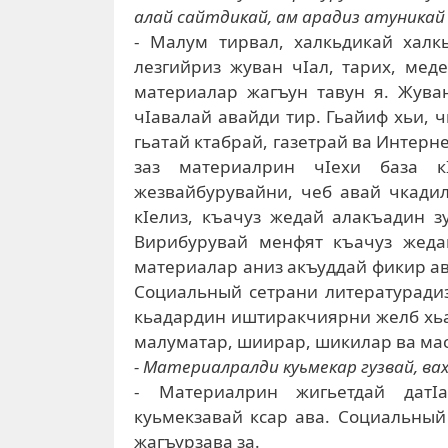
алай сайтдикай, ам арадиз атуникай
- Малум тирвал, халкьдикай халк
лезгийриз жуван чIал, тарих, мед
материалар жагъун тавун я. Жуван
чIавалай авайди тир. Гьайиф хьи, ч
гьатай ктабрай, газетрай ва Интерн
заз материалрин чIехи база к
жезвайбурувайни, чеб авай чкадил
кIелиз, къачуз жедай алакъадин з
Вирибурувай менфят къачуз жедай
материалар аниз акъуддай фикир авай
Социальный сетрани литературадиз
кьадардин иштиракчиярни желб хьа
малуматар, шиирар, шикилар ва ма
- Материалралди куьмекар гузвай, вах
- Материалрин жигьетдай датIа
куьмекзавай ксар ава. Социальный
жагъурзава за.