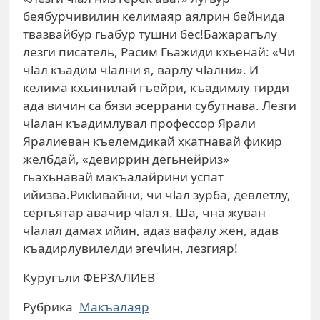
беябурчивилин келимаяр аялрин бейнида
твазвайбур гьабур тушни бес!Бажарагълу
лезги писатель, Расим Гьажиди кхьенай: «Чи
чlал къадим чlални я, варлу чlални». И
келима кхьинилай гъейри, къадимлу тирди
ада вичин са бязи эсеррани субутнава. Лезги
чlалан къадимлувал профессор Ярали
Яралиеван къелемдикай хкатнавай фикир
желбдай, «девиррин дегьнейриз»
гьахьнавай макъалайрини успат
ийизва.Рикlивайни, чи чlал зурба, девлетлу,
сергьятар авачир чlал я. Ша, чна жуван
чlалал дамах ийин, адаз вафалу жен, адав
къадирлувилелди эгечlин, лезгияр!
Куругъли ФЕРЗАЛИЕВ
Рубрика
Макъалаяр