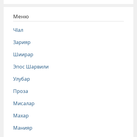
Меню
Чlал
Зарияр
Шиирар
Эпос Шарвили
Улубар
Проза
Мисалар
Махар
Манияр