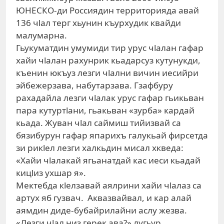
ЮНЕСКО-ди Россиядин территорияда авай
136 чlал терг хьунин къурхудик квайди
малумарна.
Гьукуматдин умумиди тир урус чlалан гафар
хайи чlалан рахунрик кьадарсуз кутунукди,
къенин юкъуз лезги чlални вичин иесийри
эйбежерзава, набутарзава. Гзафбуру
рахадайла лезги чlалак урус гафар гьикьван
пара кутуртlани, гьакьван «зурба» кардай
кьада. Жуван чlал саймиш тийизвай са
бязибурун гафар япарихъ галукьай фирсетда
зи рикlел лезги халкьдин мисал хкведа:
«Хайи чlалакай ягьанатдай кас иеси кьадай
кицlиз ухшар я».
Мектебда кlелзавай аялрини хайи чlалаз са
артух яб гузвач. Аквазвайвал, и кар алай
аямдин диде-бубайрилайни аслу жезва.
«Лезги чlал низ герек ава?» лугьур