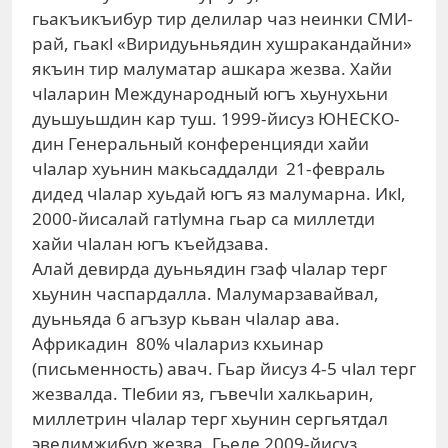
гьакъикъибур тир делилар чаз неинки СМИ-
рай, гьакl «Виридуьньядин хушракандайни»
якъин тир малуматар ашкара жезва. Хайи
чlаларин Международный югъ хьунухьни
дуьшуьшдин кар туш. 1999-йисуз ЮНЕСКО-
дин Генеральный конференцияди хайи
чlалар хуьнин макьсаддалди 21-февраль
дидед чlалар хуьдай югъ яз малумарна. Икl,
2000-йисалай гатlумна гьар са миллетди
хайи чlалан югъ къейдзава.
Алай девирда дуьньядин гзаф чlалар терг
хьунин часпардалла. Малумарзавайвал,
дуьньяда 6 агъзур кьван чlалар ава.
Африкадин 80% чlалариз кхьинар
(письменность) авач. Гьар йисуз 4-5 чlал терг
жезвалда. Тlебии яз, гъвечlи халкьарин,
миллетрин чlалар терг хьунин сергьятдал
эвелимжибур жезва. Гьеле 2009-йисуз