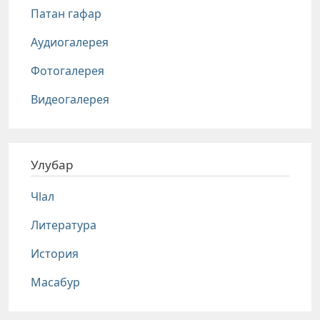
Патан гафар
Аудиогалерея
Фотогалерея
Видеогалерея
Улубар
Чlал
Литература
История
Масабур