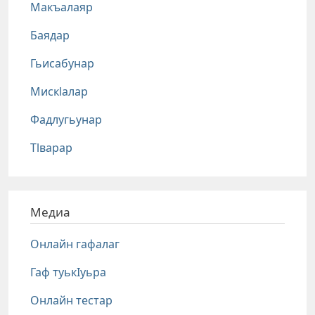
Макъалаяр
Баядар
Гьисабунар
Мискlалар
Фадлугьунар
Тlварар
Медиа
Онлайн гафалаг
Гаф туькIуьра
Онлайн тестар