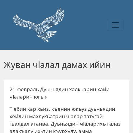
Перейти к основному содержанию
Жуван чlалал дамах ийин
21-февраль Дуьньядин халкьарин хайи
чlаларин югъ я
Тlебии кар хьиз, къенин юкъуз дуьньядин
хейлин махлукьатрин чlалар татугай
гьалдал атанва. Дуьньядин чlаларихъ галаз
алакъалу ихьтин къурхулу, амма