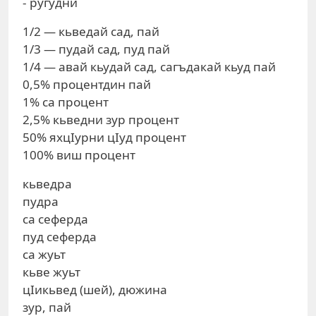
- ругудни
1/2 — кьведай сад, пай
1/3 — пудай сад, пуд пай
1/4 — авай кьудай сад, сагъдакай кьуд пай
0,5% процентдин пай
1% са процент
2,5% кьведни зур процент
50% яхцIурни цIуд процент
100% виш процент
кьведра
пудра
са сеферда
пуд сеферда
са жуьт
кьве жуьт
цIикьвед (шей), дюжина
зур, пай