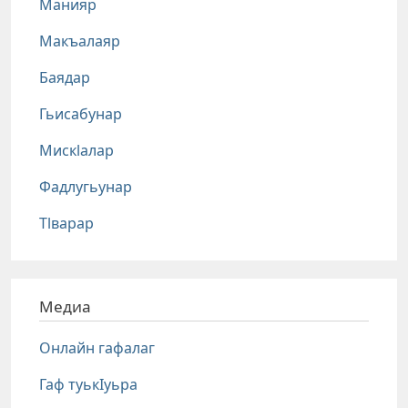
Манияр
Макъалаяр
Баядар
Гьисабунар
Мискlалар
Фадлугьунар
Тlварар
Медиа
Онлайн гафалаг
Гаф туькIуьра