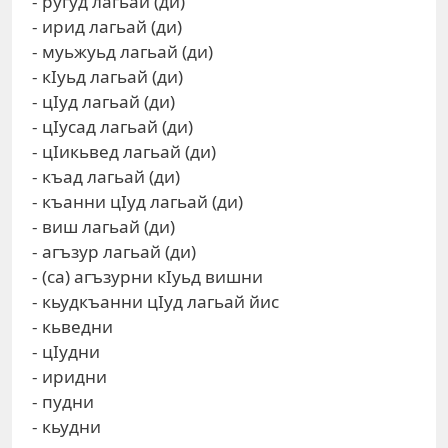
- ругуд лагьай (ди)
- ирид лагьай (ди)
- муьжуьд лагьай (ди)
- кIуьд лагьай (ди)
- цIуд лагьай (ди)
- цIусад лагьай (ди)
- цIикьвед лагьай (ди)
- къад лагьай (ди)
- къанни цIуд лагьай (ди)
- виш лагьай (ди)
- агъзур лагьай (ди)
- (са) агъзурни кIуьд вишни
- кьудкъанни цIуд лагьай йис
- кьведни
- цIудни
- иридни
- пудни
- кьудни