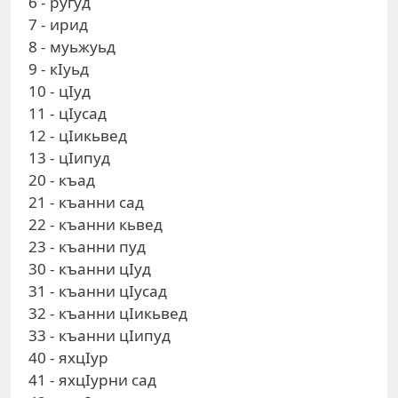
6 - ругуд
7 - ирид
8 - муьжуьд
9 - кIуьд
10 - цIуд
11 - цIусад
12 - цIикьвед
13 - цIипуд
20 - къад
21 - къанни сад
22 - къанни кьвед
23 - къанни пуд
30 - къанни цIуд
31 - къанни цIусад
32 - къанни цIикьвед
33 - къанни цIипуд
40 - яхцIур
41 - яхцIурни сад