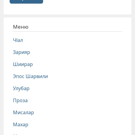
Меню
Чlал
Зарияр
Шиирар
Эпос Шарвили
Улубар
Проза
Мисалар
Махар