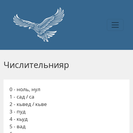
Перейти к основному содержанию
Числительнияр
0 - ноль, нул
1 - сад / са
2 - кьвед / кьве
3 - пуд
4 - кьуд
5 - вад