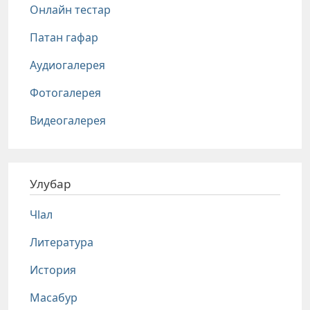
Онлайн тестар
Патан гафар
Аудиогалерея
Фотогалерея
Видеогалерея
Улубар
Чlал
Литература
История
Масабур