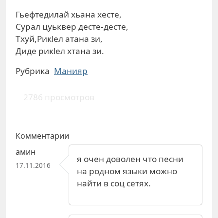
Гьефтедилай хьана хесте,
Сурал цуьквер десте-десте,
Тхуй,Рикlел атана зи,
Диде рикlел хтана зи.
Рубрика
Манияр
2786 просмотров
Комментарии
амин
я очен доволен что песни
17.11.2016
на родном языки можно
найти в соц сетях.