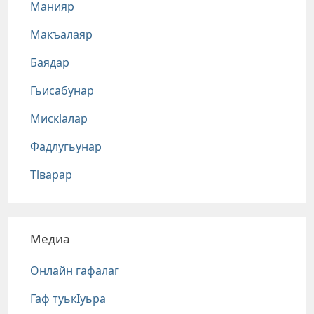
Манияр
Макъалаяр
Баядар
Гьисабунар
Мискlалар
Фадлугьунар
Тlварар
Медиа
Онлайн гафалаг
Гаф туькIуьра