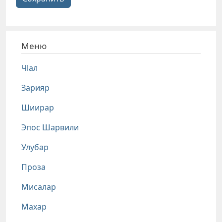
Меню
Чlал
Зарияр
Шиирар
Эпос Шарвили
Улубар
Проза
Мисалар
Махар