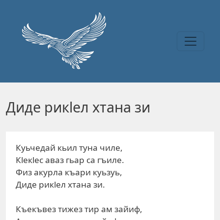
Перейти к основному содержанию
Диде рикlел хтана зи
Куьчедай кьил туна чиле,
Кlекlес аваз гьар са гъиле.
Физ акурла къари куьзуь,
Диде рикlел хтана зи.
Къекъвез тижез тир ам зайиф,