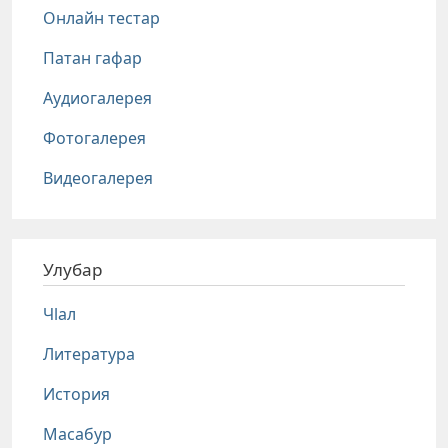
Онлайн тестар
Патан гафар
Аудиогалерея
Фотогалерея
Видеогалерея
Улубар
Чlал
Литература
История
Масабур