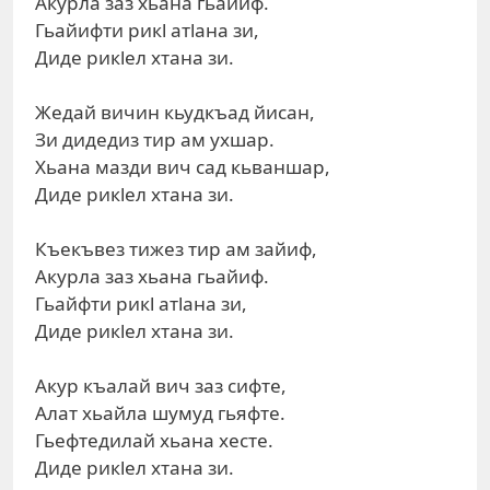
Акурла заз хьана гьайиф.
Гьайифти рикl атlана зи,
Диде рикlел хтана зи.
Жедай вичин кьудкъад йисан,
Зи дидедиз тир ам ухшар.
Хьана мазди вич сад кьваншар,
Диде рикlел хтана зи.
Къекъвез тижез тир ам зайиф,
Акурла заз хьана гьайиф.
Гьайфти рикl атlана зи,
Диде рикlел хтана зи.
Акур къалай вич заз сифте,
Алат хьайла шумуд гьяфте.
Гьефтедилай хьана хесте.
Диде рикlел хтана зи.