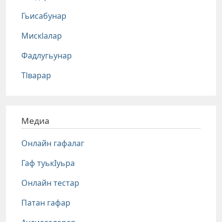
Гьисабунар
Мискlалар
Фадлугьунар
Тlварар
Медиа
Онлайн гафалаг
Гаф туькIуьра
Онлайн тестар
Патан гафар