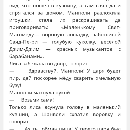
вид, что пошёл в кузницу, а сам взял да и
спрятался за домом. Мангюли разложила
игрушки, стала их раскрашивать да
приговаривать: «Маленькому Свет-
Магомеду— вороную лошадку, заботливой
Саяд-Пе-ри — голубую куколку, весёлой
Джим-Джим — красных музыкантов с
барабанами».
Лиса забежала во двор, говорит:
— Здравствуй, Мангюли! У царя будет
пир, дай поскорее мёду сварить хмельную
бузу!
Мангюли махнула рукой:
— Возьми сама!
Только лиса всунула голову в маленький
кувшин, а Шанвели схватил воровку и
говорит:
— Ах ты, обманщица! У твоего царя был