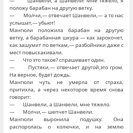
— Шанвели, а Шанвели! Мне тяжело, я
положу барабан на другую ветку.
— Молчи,— отвечает Шанвели,— а то нас
услышат,— убьют!
Мангюли положила барабан на другую
ветку, а барабанная шкура — как зарокочет,
как зашумит по веткам,— разбойники даже с
мест повыскакивали.
— Что это такое? спрашивает один.
— Пустяки,— отвечает другой,это гром.
На верное, будет дождь.
Мангюли чуть не умерла от страха,
притихла, а через некоторое время снова
говорит:
— Шанвели, а Шанвели, мне тяжело.
— Молчи,— шепчет Шанвели.
Мангюли выронила подушку. Она
распоролась о колючки, и на землю