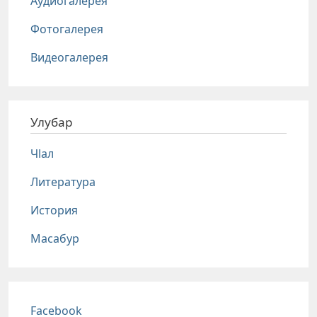
Аудиогалерея
Фотогалерея
Видеогалерея
Улубар
Чlал
Литература
История
Масабур
Соц сети
Facebook