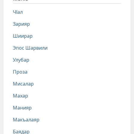
Чlал
Зарияр
Шиирар
Эпос Шарвили
Улубар
Проза
Мисалар
Махар
Манияр
Макъалаяр
Баядар