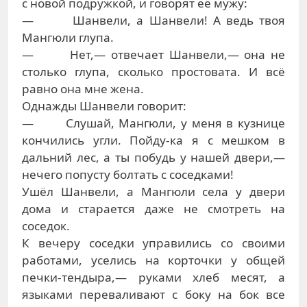
с новой подружкой, и говорят её мужу:
— Шанвели, а Шанвели! А ведь твоя
Мангюли глупа.
— Нет,— отвечает Шанвели,— она не
столько глупа, сколько простовата. И всё
равно она мне жена.
Однажды Шанвели говорит:
— Слушай, Мангюли, у меня в кузнице
кончились угли. Пойду-ка я с мешком в
дальний лес, а ты побудь у нашей двери,—
нечего попусту болтать с соседками!
Ушёл Шанвели, а Мангюли села у двери
дома и старается даже не смотреть на
соседок.
К вечеру соседки управились со своими
работами, уселись на корточки у общей
печки-тендыра,— руками хлеб месят, а
языками переваливают с боку на бок все