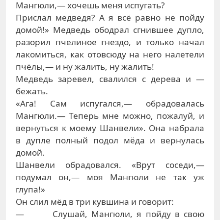
Мангюли,— хочешь меня испугать?
Прислал медведя? А я всё равно не пойду
домой!» Медведь ободрал сгнившее дупло,
разорил пчелиное гнездо, и только начал
лакомиться, как отовсюду на него налетели
пчёлы,— и ну жалить, ну жалить!
Медведь заревел, свалился с дерева и —
бежать.
«Ага! Сам испугался,— обрадовалась
Мангюли.— Теперь мне можно, пожалуй, и
вернуться к моему Шанвели». Она набрала
в дупле полный подол мёда и вернулась
домой.
Шанвели обрадовался. «Врут соседи,—
подумал он,— моя Мангюли не так уж
глупа!»
Он слил мёд в три кувшина и говорит:
— Слушай, Мангюли, я пойду в свою