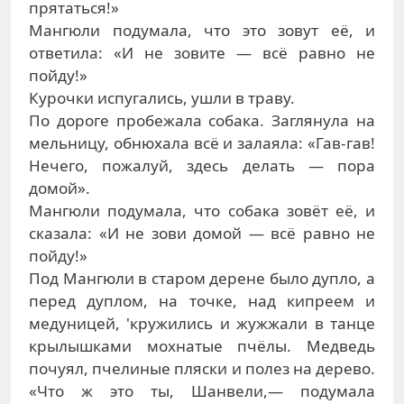
прятаться!»
Мангюли подумала, что это зовут её, и
ответила: «И не зовите — всё равно не
пойду!»
Курочки испугались, ушли в траву.
По дороге пробежала собака. Заглянула на
мельницу, обнюхала всё и залаяла: «Гав-гав!
Нечего, пожалуй, здесь делать — пора
домой».
Мангюли подумала, что собака зовёт её, и
сказала: «И не зови домой — всё равно не
пойду!»
Под Мангюли в старом дерене было дупло, а
перед дуплом, на точке, над кипреем и
медуницей, 'кружились и жужжали в танце
крылышками мохнатые пчёлы. Медведь
почуял, пчелиные пляски и полез на дерево.
«Что ж это ты, Шанвели,— подумала