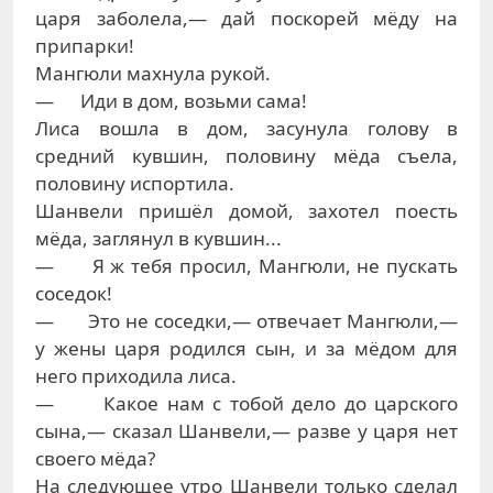
царя заболела,— дай поскорей мёду на
припарки!
Мангюли махнула рукой.
— Иди в дом, возьми сама!
Лиса вошла в дом, засунула голову в
средний кувшин, половину мёда съела,
половину испортила.
Шанвели пришёл домой, захотел поесть
мёда, заглянул в кувшин...
— Я ж тебя просил, Мангюли, не пускать
соседок!
— Это не соседки,— отвечает Мангюли,—
у жены царя родился сын, и за мёдом для
него приходила лиса.
— Какое нам с тобой дело до царского
сына,— сказал Шанвели,— разве у царя нет
своего мёда?
На следующее утро Шанвели только сделал