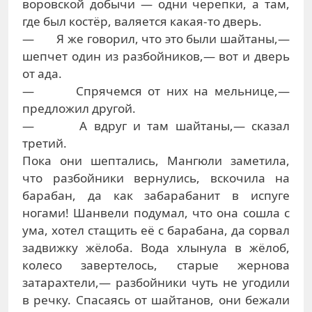
воровской добычи — одни черепки, а там,
где был костёр, валяется какая-то дверь.
— Я же говорил, что это были шайтаны,—
шепчет один из разбойников,— вот и дверь
от ада.
— Спрячемся от них на мельнице,—
предложил другой.
— А вдруг и там шайтаны,— сказал
третий.
Пока они шептались, Мангюли заметила,
что разбойники вернулись, вскочила на
барабан, да как забарабанит в испуге
ногами! Шанвели подумал, что она сошла с
ума, хотел стащить её с барабана, да сорвал
задвижку жёлоба. Вода хлынула в жёлоб,
колесо завертелось, старые жернова
затарахтели,— разбойники чуть не угодили
в речку. Спасаясь от шайтанов, они бежали