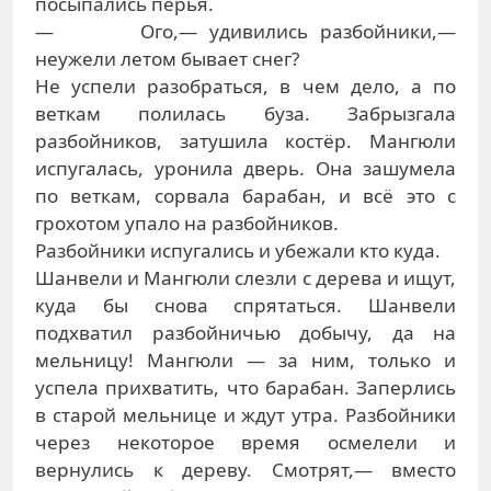
посыпались перья.
— Ого,— удивились разбойники,—
неужели летом бывает снег?
Не успели разобраться, в чем дело, а по
веткам полилась буза. Забрызгала
разбойников, затушила костёр. Мангюли
испугалась, уронила дверь. Она зашумела
по веткам, сорвала барабан, и всё это с
грохотом упало на разбойников.
Разбойники испугались и убежали кто куда.
Шанвели и Мангюли слезли с дерева и ищут,
куда бы снова спрятаться. Шанвели
подхватил разбойничью добычу, да на
мельницу! Мангюли — за ним, только и
успела прихватить, что барабан. Заперлись
в старой мельнице и ждут утра. Разбойники
через некоторое время осмелели и
вернулись к дереву. Смотрят,— вместо