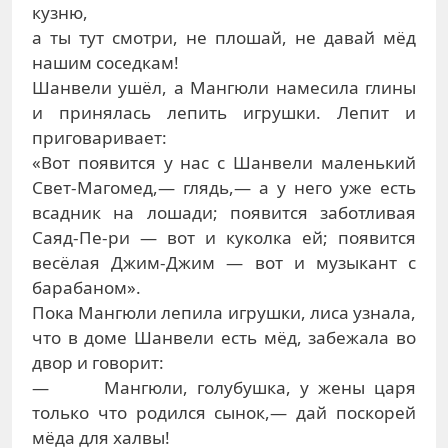
кузню,
а ты тут смотри, не плошай, не давай мёд
нашим соседкам!
Шанвели ушёл, а Мангюли намесила глины
и принялась лепить игрушки. Лепит и
приговаривает:
«Вот появится у нас с Шанвели маленький
Свет-Магомед,— глядь,— а у него уже есть
всадник на лошади; появится заботливая
Саяд-Пе-ри — вот и куколка ей; появится
весёлая Джим-Джим — вот и музыкант с
барабаном».
Пока Мангюли лепила игрушки, лиса узнала,
что в доме Шанвели есть мёд, забежала во
двор и говорит:
— Мангюли, голубушка, у жены царя
только что родился сынок,— дай поскорей
мёда для халвы!