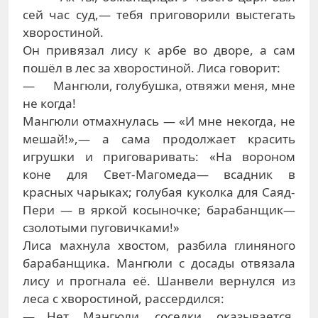
сей час суд,— тебя приговорили выстегать
хворостиной.
Он привязал лису к арбе во дворе, а сам
пошёл в лес за хворостиной. Лиса говорит:
— Мангюли, голубушка, отвяжи меня, мне
не когда!
Мангюли отмахнулась — «И мне некогда, не
мешай!»,— а сама продолжает красить
игрушки и приговаривать: «На вороном
коне для Свет-Магомеда— всадник в
красных чарыках; голубая куколка для Саяд-
Пери — в яркой косыночке; барабанщик—
сзолотыми пуговичками!»
Лиса махнула хвостом, разбила глиняного
барабанщика. Мангюли с досады отвязала
лису и прогнала её. Шанвели вернулся из
леса с хворостиной, рассердился:
— Нет, Мангюли, соседки, оказывается,