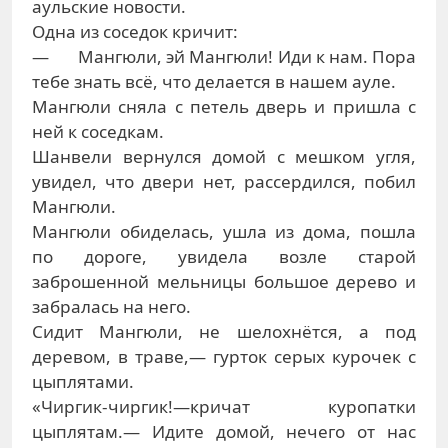
аульские новости.
Одна из соседок кричит:
— Мангюли, эй Мангюли! Иди к нам. Пора
тебе знать всё, что делается в нашем ауле.
Мангюли сняла с петель дверь и пришла с
ней к соседкам.
Шанвели вернулся домой с мешком угля,
увидел, что двери нет, рассердился, побил
Мангюли.
Мангюли обиделась, ушла из дома, пошла
по дороге, увидела возле старой
заброшенной мельницы большое дерево и
забралась на него.
Сидит Мангюли, не шелохнётся, а под
деревом, в траве,— гурток серых курочек с
цыплятами.
«Чиргик-чиргик!—кричат куропатки
цыплятам.— Идите домой, нечего от нас