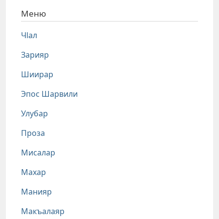
Меню
Чlал
Зарияр
Шиирар
Эпос Шарвили
Улубар
Проза
Мисалар
Махар
Манияр
Макъалаяр