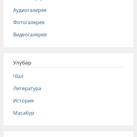
Аудиогалерея
Фотогалерея
Видеогалерея
Улубар
Чlал
Литература
История
Масабур