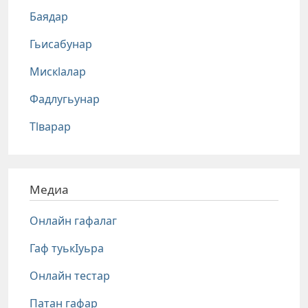
Баядар
Гьисабунар
Мискlалар
Фадлугьунар
Тlварар
Медиа
Онлайн гафалаг
Гаф туькIуьра
Онлайн тестар
Патан гафар