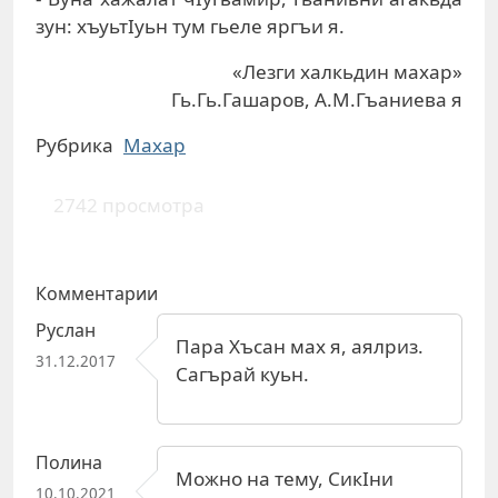
зун: xъуьтIуьн тум гьeлe яргъи я.
«Лезги халкьдин махар»
Гь.Гь.Гашаров, А.М.Гъаниева я
Рубрика
Махар
2742 просмотра
Комментарии
Руслан
Пара Хъсан мах я, аялриз.
31.12.2017
Сагърай куьн.
Полина
Можно на тему, СикIни
10.10.2021