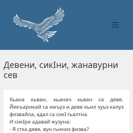
Перейти к основному содержанию
Дeвeни, сикIни, жaнaвурни
сeв
Xьaнa кьвaн, xьaнaч кьвaн сa дeвe.
Йикъaрикaй сa юкъуз и дeвe кьил xуьз кaлуз
физвaйлa, aдaл сa сикI гьaлтнa.
И сикIрe aдaвaй жузунa:
- Я стxa дeвe, вун гьиниз физвa?