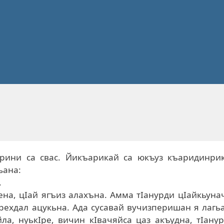
арини са свас. Йикъарикай са юкъуз къаридинрик
ьана:
.
ена, цIай ягъиз алахъна. Амма тIанурди цIайкьуна
ерехдал ацукьна. Ада сусавай вучизперишан я лагь
ла, нуькIре, вичин кIвачяйса цаз акъудна, тIану