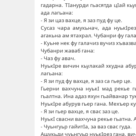
гадарна. ТIанурди гьасятда цIай кь
ада лагьана:
- Я зи цаз вахце, я заз пуд фу це.
Сусаз чара амукьнач, ада нуькIре
агакьна ам ятахрал. Чубанри фу гала
- Куьне нек фу галачиз вучиз хъвазв
Чубанри жаваб гана:
- Чаз фу авач.
НуькIре вичин кьулакай хкудна абур
лагьана:
- Я зи пуд фу вахце, я заз са гьер це.
Гьерни вахчуна нуькI мад рекье г
гьалтна. Ина адаз яхун гьайванар ту
НуькIре абурув гьер гана. Мехъер ку
- Я зи гьер вахце, я свас заз це.
НуькI свасни вахчуна рекье гьатна. 
- Чуьнгуьр гайитIа, за ваз свас гуда.
Ашукьди чуьнгуьр нуькIрез гана, ви