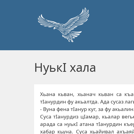
Перейти к основному содержанию
НуькI хала
Хьана кьван, хьанач кьван са къ
тIанурдин фу акьалтда. Ада сусаз лаг
- Вуна фена тIанур куг, за фу акьалин
Суса тIанурдиз цIамар, кьалар вегь
арада са нуькI атана тIанурдин къ
хабар кьуна. Суса хьайивал ахъаяй