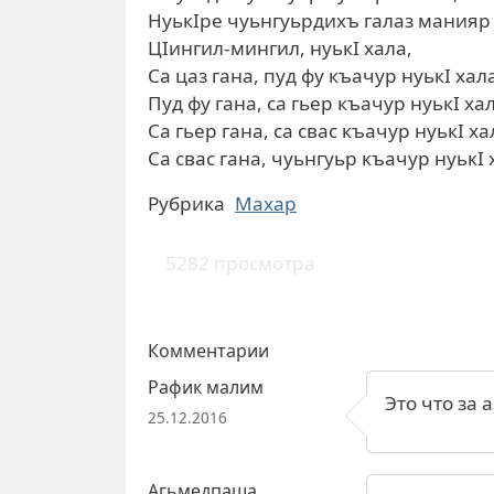
НуькIре чуьнгуьрдихъ галаз манияр 
ЦIингил-мингил, нуькI хала,
Са цаз гана, пуд фу къачур нуькI хал
Пуд фу гана, са гьер къачур нуькI ха
Са гьер гана, са свас къачур нуькI ха
Са свас гана, чуьнгуьр къачур нуькI 
Рубрика
Махар
5282 просмотра
Комментарии
Рафик малим
Это что за 
25.12.2016
Агьмедпаша