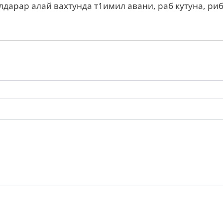
лдарар алай вахтунда т1имил авани, раб кутуна, ри