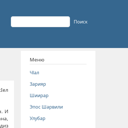
Поиск
Поиск
Меню
Чlал
Зарияр
Iел
Шиирар
Эпос Шарвили
ч. И
Улубар
ана,
рдиз