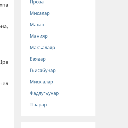
Проза
ахпа
Мисалар
Махар
ена,
Манияр
Макъалаяр
Баядар
кIре
Гьисабунар
Мискlалар
нел
Фадлугьунар
Тlварар