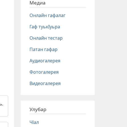
Медиа
Онлайн гафалаг
Гаф туькIуьра
Онлайн тестар
Патан гафар
Аудиогалерея
Фотогалерея
Видеогалерея
ь.
Улубар
Чlал