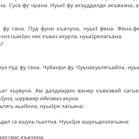
уна. Суса фу чрана. НуькI фу акъуддалди акъвазна, 
з фу гана. Пуд фуни къачуна, нуькI фена. Фена,ф
чиз гьакIан нек хъваз акурла, нуькIрелагьана:
а?
уз пуд фу гана. Чубанри фу тIуьнакуьтягьайла, нуь
ьат хъувуна. Ам далдамдин ванер къвезвай сагъе
кIуна, шурваяр ийизваз акуна.
ьтягь хьайила, нуькIре лагьана:
Адал са ашукь гьалтна. НуькIре ашукьдизлагьана:
чиз свас къачуна.