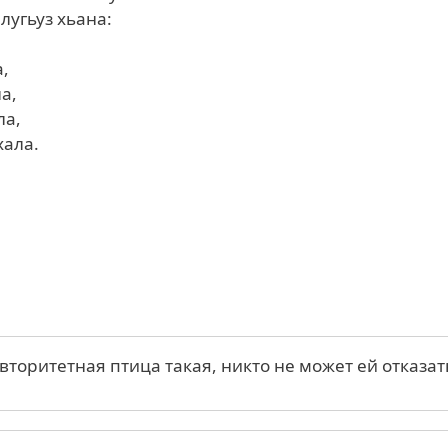
лугьуз хьана:
а,
ла,
ла,
хала.
авторитетная птица такая, никто не может ей отказат