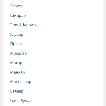
Зарияр
Шиирар
Эпос Шарвили
Улубар
Проза
Мисалар
Махар
Манияр
Макъалаяр
Баядар
Гьисабунар