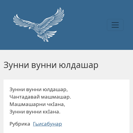
Перейти к основному содержанию
Зунни вунни юлдашар
Зунни вунни юлдашар,
Чантадавай машмашар.
Машмашарни чкIана,
Зунни вунни ккIана.
Рубрика
Гьисабунар