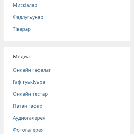
Мискlалар
Фадлугьунар
Тlварар
Медиа
Онлайн гафалаг
Гаф туькIуьра
Онлайн тестар
Патан гафар
Аудиогалерея
Фотогалерея