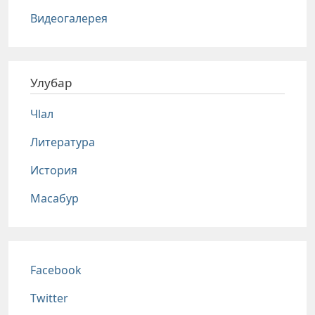
Видеогалерея
Улубар
Чlал
Литература
История
Масабур
Соц сети
Facebook
Twitter