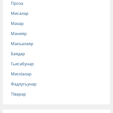
Проза
Мисалар
Махар
Манияр
Макъалаяр
Баядар
Гьисабунар
Мискlалар
Фадлугьунар
Тlварар