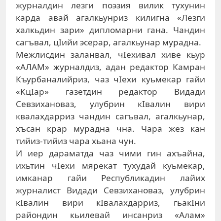
журналдин лезги поэзия вилик тухунин
карда авай агалкьунриз килигна «Лезги
халкьдин зари» дипломарни гана. Чандин
сагъвал, цIийи эсерар, агалкьунар мурадна.
Межлисдин заланвал, чIехивал хиве кьур
«АЛАМ» журналдиз, адан редактор Камран
Къурбаналийриз, чаз чIехи куьмекар гайи
«КцIар» газетдин редактор Видади
Севзихановаз, улубрин кIвалин вири
квалахдарриз чандин сагъвал, агалкьунар,
хъсан крар мурадна чна. Чара жез кан
тийиз-тийиз чара хьана чун.
И иер дараматда чаз чими гин ахъайна,
ихьтин чIехи мярекат тухудай куьмекар,
имканар гайи Республикадин лайих
журналист Видади Севзихановаз, улубрин
кIвалин вири кIвалахдарриз, гьакIни
райондин кьилевай инсанриз «Алам»