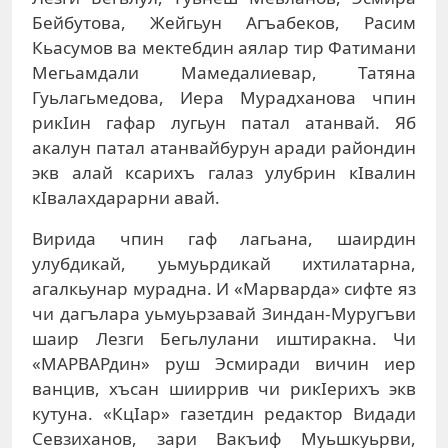
Бейбутова, Жейгьун Агъабеков, Расим
Кьасумов ва мектебдин аялар тир Фатимани
Мегьамдали Мамедалиевар, Татяна
Гуьлагьмедова, Иера Мурадханова чпин
рикIин гафар лугьун патал атанвай. Яб
акалун патал атанвайбурун аради райондин
экв алай ксарихъ галаз улубрин кIвалин
кIвалахдарарни авай.
Вирида чпин гаф лагьана, шаирдин
улубдикай, уьмуьрдикай ихтилатарна,
агалкьунар мурадна. И «Марварда» сифте яз
чи дагълара уьмуьрзавай Зиндан-Муругъви
шаир Лезги Бегьлулани иштиракна. Чи
«МАРВАРдин» руш Эсмиради вичин иер
ванцив, хъсан шииррив чи рикIерихъ экв
кутуна. «КцIар» газетдин редактор Видади
Севзиханов, зари Вакъиф Муьшкуьрви,