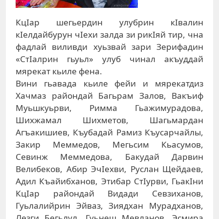
КцIар шегьердин улубрин кIвалин
кIелдайбурун чIехи залда зи рикIяй тир, чна
фадлай виливди хуьзвай зари Зерифадин
«СтIалрин гьуьл» улуб чинал акъуддай
мярекат кьиле фена.
Вини гьавада кьиле фейи и мярекатдиз
Хачмаз райондай Багьрам Залов, Вакъиф
Муьшкуьрви, Римма Гьажимурадова,
Шихжамал Шихметов, Шагьмардан
Агъакишиев, Къубадай Рамиз Къусарчайлы,
Закир Меммедов, Мегьсим Кьасумов,
Севинж Меммедова, Бакудай Дарвин
Велибеков, Абир ЭчIехви, Руслан Щейдаев,
Адил Къайибханов, Этибар СтIурви, ГьакIни
КцIар райондай Видади Севзиханов,
Гуьлалийрин Эйваз, Зиядхан Мурадханов,
Лезги Бегьлул, Гуьнеш Мевланов, Эсмира