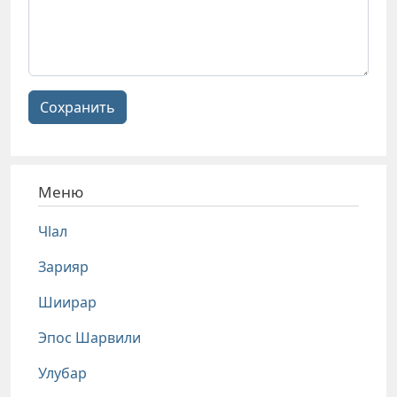
Сохранить
Меню
Чlал
Зарияр
Шиирар
Эпос Шарвили
Улубар