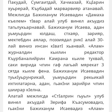
Пакудай, Сумгаитдай, Хачмазай, КцIарин
хуьрерай, Къубадай марварвияр атанавай.
Межлисда Бажиханум Исаевадин «Дамаха
къелем» тIвар алай улуб винел акъудиз
тагьлукьарнавай. Бажиханум Исаева, адан
уьмуьрдин юлдаш, стхаяр, зарияр,
мектебдин аялар, поэзиядал рикI алай 30-
лай виниз инсан кIватI хьанвай. «Алам»
журналдин кьилин редактор
Къурбаналийрин Камрана кьиле тухвай,
саки вирида чпин гаф лагьай мярекат 3
сятда кьиле фена. Бажиханум Исаевадин
туь­кIуьрунрикай, уьмуьр­дин рекьикай
ихтилатарна, адан, гьакIни зарийри чпин
шиирар кIел­на.
Алатай межлисда «СтIал­рин гьуьл» улуб
винел акъудай Зерифа Къасумовадиз,
гьакIни Бажиханум Исаевадиз «Алам»