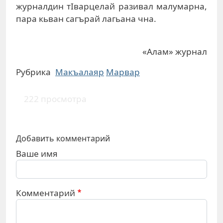
журналдин тIварцелай разивал малумарна,
пара кьван сагърай лагьана чна.
«Алам» журнал
Рубрика
Макъалаяр
Марвар
222 просмотра
Добавить комментарий
Ваше имя
Комментарий