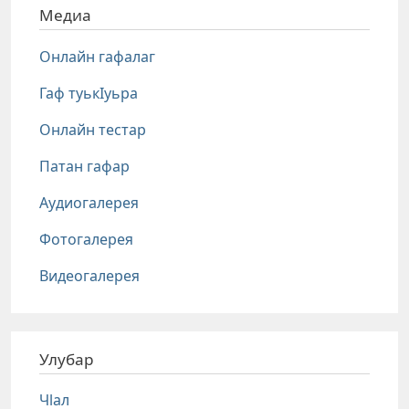
Медиа
Онлайн гафалаг
Гаф туькIуьра
Онлайн тестар
Патан гафар
Аудиогалерея
Фотогалерея
Видеогалерея
Улубар
Чlал