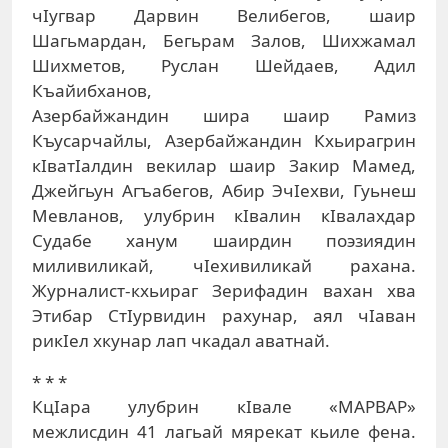
чIугвар Дарвин Велибегов, шаир
Шагьмардан, Бегьрам Залов, Шихжамал
Шихметов, Руслан Шейдаев, Адил
Къайибханов,
Азербайжандин шира шаир Рамиз
Къусарчайлы, Азербайжандин Кхьирагрин
кIватIалдин векилар шаир Закир Мамед,
Джейгьун Агъабегов, Абир ЭчIехви, Гуьнеш
Мевланов, улубрин кIвалин кIвалахдар
Судабе ханум шаирдин поэзиядин
миливиликай, чIехивиликай рахана.
Журналист-кхьираг Зерифадин вахан хва
Этибар СтIурвидин рахунар, аял чIаван
рикIел хкунар лап чкадал аватнай.
* * *
КцIара улубрин кIвале «МАРВАР»
межлисдин 41 лагьай мярекат кьиле фена.