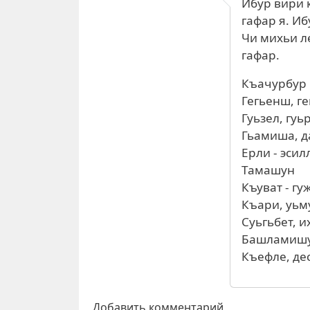
Ибур вири 
гафар я. Иб
Чи михьи л
гафар.
Къачурбур 
Гегьенш, ге
Гуьзел, гуь
Гьамиша, 
Ерли - эсил
Тамашун
Къуват - гуж
Къари, уьм
Суьгьбет, и
Башламиш
Къефле, дес
Добавить комментарий