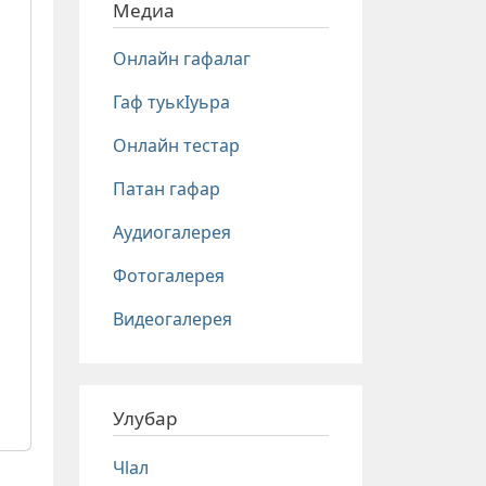
Медиа
Онлайн гафалаг
Гаф туькIуьра
Онлайн тестар
Патан гафар
Аудиогалерея
Фотогалерея
Видеогалерея
Улубар
Чlал