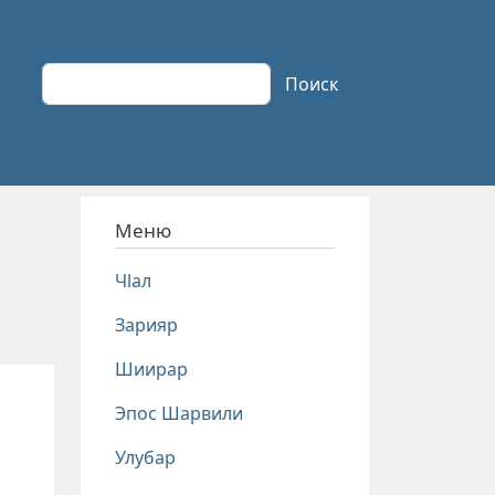
Поиск
Поиск
Меню
Чlал
Зарияр
Шиирар
Эпос Шарвили
Улубар