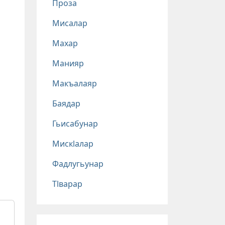
Проза
Мисалар
Махар
Манияр
Макъалаяр
Баядар
Гьисабунар
Мискlалар
Фадлугьунар
Тlварар