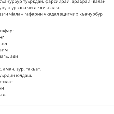
къачурбур туьркдай, фарсийрай, арабрай чlалан
уру чlурзава чи лезги чlал я.
езги чlалан гафарин чкадал эцигмир къачурбур
гафар:
нг
рчег
даим
лагь, ади
, аман, зур, такьат.
уьрдин юлдаш.
хтилат
ун
те.