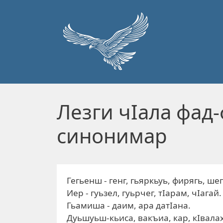
Перейти к основному содержанию
Лезги чIала фад
синонимар
Гегьенш - генг, гьяркьуь, фирягь, ше
Иер - гуьзел, гуьрчег, тIарам, чIагай.
Гьамиша - даим, ара датIана.
Дуьшуьш-кьиса, вакъиа, кар, кIвалах