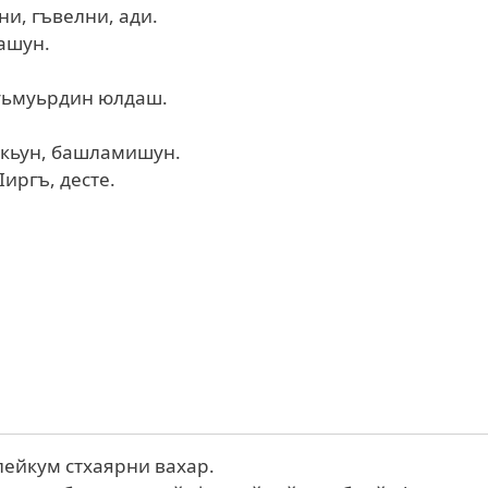
лни, гъвелни, ади.
машун.
 уьмуьрдин юлдаш.
ле кьун, башламишун.
Iиргъ, десте.
лейкум стхаярни вахар.