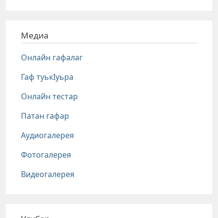
Медиа
Онлайн гафалаг
Гаф туькIуьра
Онлайн тестар
Патан гафар
Аудиогалерея
Фотогалерея
Видеогалерея