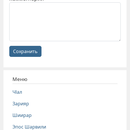
Сохранить
Меню
Чlал
Зарияр
Шиирар
Эпос Шарвили