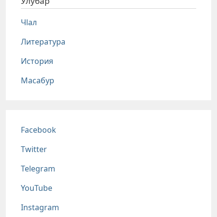
Улубар
Чlал
Литература
История
Масабур
Соц сети
Facebook
Twitter
Telegram
YouTube
Instagram