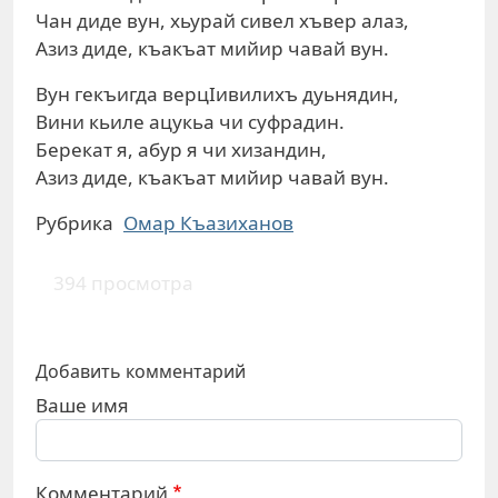
Чан диде вун, хьурай сивел хъвер алаз,
Азиз диде, къакъат мийир чавай вун.
Вун гекъигда верцIивилихъ дуьнядин,
Вини кьиле ацукьа чи суфрадин.
Берекат я, абур я чи хизандин,
Азиз диде, къакъат мийир чавай вун.
Рубрика
Омар Къазиханов
394 просмотра
Добавить комментарий
Ваше имя
Комментарий