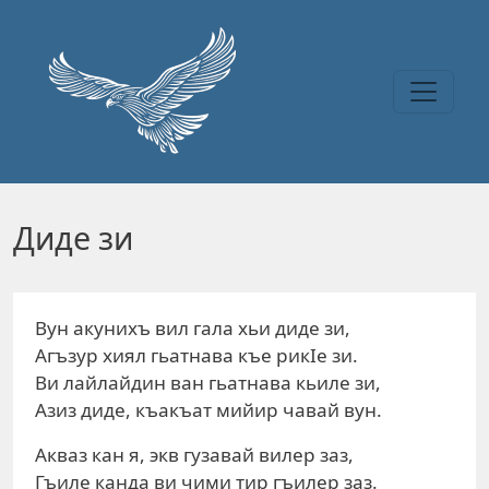
Перейти к основному содержанию
Диде зи
Вун акунихъ вил гала хьи диде зи,
Агъзур хиял гьатнава къе рикIе зи.
Ви лайлайдин ван гьатнава кьиле зи,
Азиз диде, къакъат мийир чавай вун.
Акваз кан я, экв гузавай вилер заз,
Гъиле канда ви чими тир гъилер заз.