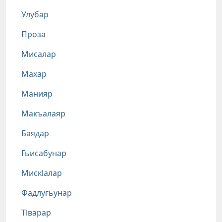
Улубар
Проза
Мисалар
Махар
Манияр
Макъалаяр
Баядар
Гьисабунар
Мискlалар
Фадлугьунар
Тlварар