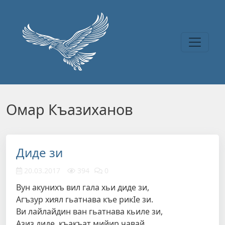
Перейти к основному содержанию
Омар Къазиханов
Диде зи
20.03.2017
394
0
Вун акунихъ вил гала хьи диде зи,
Агъзур хиял гьатнава къе рикIе зи.
Ви лайлайдин ван гьатнава кьиле зи,
Азиз диде, къакъат мийир чавай…