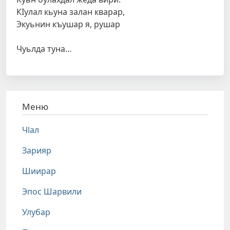
КIулал кьуна залан кварар,
Экуьнин къушар я, рушар
Чуьлда туна…
Меню
Чlал
Зарияр
Шиирар
Эпос Шарвили
Улубар