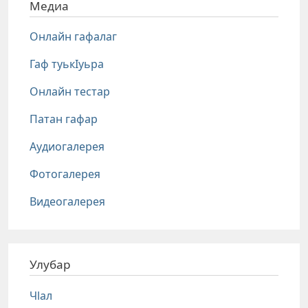
Медиа
Онлайн гафалаг
Гаф туькIуьра
Онлайн тестар
Патан гафар
Аудиогалерея
Фотогалерея
Видеогалерея
Улубар
Чlал