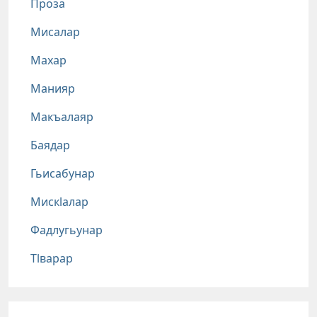
Проза
Мисалар
Махар
Манияр
Макъалаяр
Баядар
Гьисабунар
Мискlалар
Фадлугьунар
Тlварар