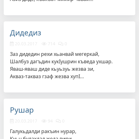
Дидедиз
20.03.2017
714
0
Заз дидедин рехи хьанвай мегеркай,
Шалбуз дагъдин кукIушрин къведа ухшар.
Яваш-яваш диде кьуьзуь жезва зи,
Акваз-такваз гзаф жезва хупI…
Рушар
20.03.2017
94
0
Галукьдалди ракъин нурар,
Куьн булахдал жеда вири.