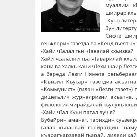
муаллим к
шиирар кхьи
-Куьн литер
Зун литерт
Сифте шии
генжлери» газетда ва «Кенд гьеяты» 
-Хайи чIалал гьи чIавалай кхьизва?
Хайи чIалални гьа чIаварилай кхьи
кани ва халкь кани чIехи шаир Лезг
а береда Лезги Нямета регьбервал
«Къизил Къусар» газетдиз акъатн
«Коммунист» (гилан «Лезги газет») 
дишегьли» журналризни акъатна. 
филология чирайдалай кьулухъ кхьи
-Хайи чIал Куьн патал вуч я?
Бубайрин аманат, тарихдин суьзекр
галаз хъванвай гъейратдин, нам
къарагъарзавай гьарай, дидеди хай