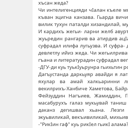
хъсан жеда?
Чи интелигенцияди чIалан къеле мя
къван эцигна канзава. Гьарда вич
вилик тухун паталди хизандилай, м
И кардихъ жегьи­- ларни желб авур
жуьредин рангарив ва атирдив ацI
суфрадал илифа лугьузва. И суфра­-
девлетлу ийиз жеда. Чи жегьилривай
гъана и литературадин суфрадал вег
-ДГУ-ди куь туькIуьрунра гьихьтин р
Дагъустанда даркьуяр авайди я лаг
яхулар ва амай халкьаринни ли
векилрихъ-Ханбиче Хаметова, Байр
Фейзуддин Нагъиев, Жамиддин, 
масабурухъ галаз мукьувай таниш
даканз дегишвал хьана. Лезги 
экуьвиликай, векъивиликай, михьив
-"РикIин гаф" куь рикIел гьикI алама