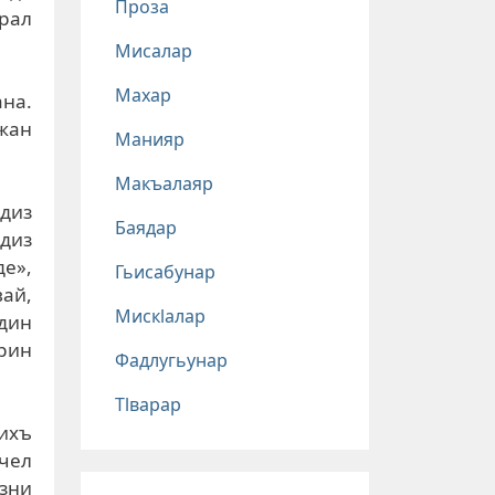
Проза
рал
Мисалар
Махар
ана.
жан
Манияр
Макъалаяр
ьдиз
Баядар
лдиз
е»,
Гьисабунар
ай,
Мискlалар
ндин
рин
Фадлугьунар
Тlварар
дихъ
чел
азни