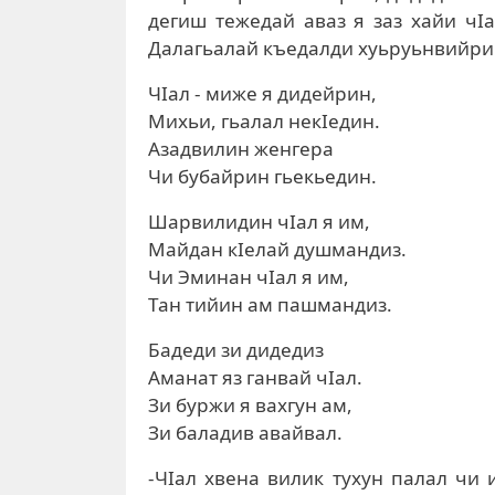
дегиш тежедай аваз я заз хайи чIа
Далагьалай къедалди хуьруьнвийри 
ЧIал - миже я дидейрин,
Михьи, гьалал некIедин.
Азадвилин женгера
Чи бубайрин гьекьедин.
Шарвилидин чIал я им,
Майдан кIелай душмандиз.
Чи Эминан чIал я им,
Тан тийин ам пашмандиз.
Бадеди зи дидедиз
Аманат яз ганвай чIал.
Зи буржи я вахгун ам,
Зи баладив авайвал.
-ЧIал хвена вилик тухун палал чи 