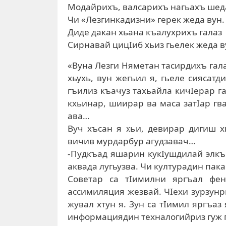
Модайрихъ, валсарихъ нагьахъ шеда
Чи «Лезгинкадизни» герек жеда вун.
Диде дакан хьана къалухрихъ галаз
Сирнавай цицIиб хьиз гьелек жеда в
«Вуна Лезги Няметан тасирдихъ гал
хьухь, вун жегьил я, гьеле сиясатд
гъилиз къачуз тахьайла кичIерар г
кхьинар, шиирар ва маса затIар гв
ава…
Вуч хъсан я хьи, девирар дигиш х
вичив мурдарбур агудзавач…
-Пудкъад яшарин кукIушдилай элкъ
аквада лугьузва. Чи културадин пака
Советар са тIимилни яргъал фен
ассимиляция жезвай. ЧIехи зурзунр
жувал хтун я. Зун са тIимил яргъаз
информациядин техналогийриз гуж г