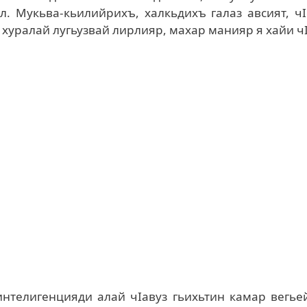
л. Мукьва-кьилийрихъ, халкьдихъ галаз авсият, ч
хуралай лугьузвай лирлияр, махар манияр я хайи чI
интелигенцияди алай чIавуз гьихьтин камар вегье