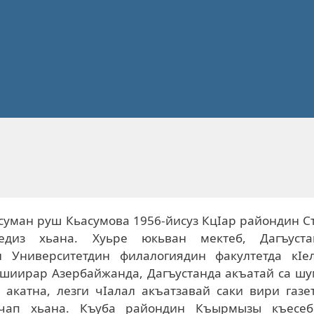
суман руш Кьасумова 1956-йисуз КцIар райондин С
едиз хьана. Хуьре юкьван мектеб, Дагъуста
н Университетдин филалогиядин факултетда кIел
шиирар Азербайжанда, Дагъустанда акъатай са шу
 акатна, лезги чIалал акъатзавай саки вири газе
чап хьана. Къуба райондин Къырмызы къесеб