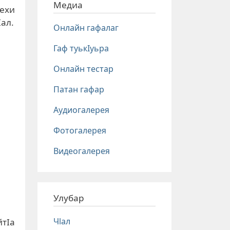
Медиа
Iехи
ал.
Онлайн гафалаг
Гаф туькIуьра
Онлайн тестар
Патан гафар
Аудиогалерея
Фотогалерея
Видеогалерея
Улубар
Чlал
йтIа