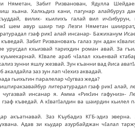
зги Няметан, Забит Ризванован, Ядулла Шейдае
ниш хьана. Халкьдиз кани, пагунар алайбуруз да
къуддай, вилик- кьилихъ галай вил ичIибурун, 
рикI шем авур шаир тир Лезги Няметан шииррат
ературадал гзаф рикI алай инсанар- Бажиханум Иса
къведай. Забит Ризвановахъ галаз зун адан кIвали
е урусдал кхьиз­вай тарихдин роман авай. За гъ
куьмекарнай. КIвале араб чIалал кхьенвай ктаба
кализ зунни яшлу жезвай. Зун къанни вад йиса ават
 акалдайла заз зун лап чIехиз аквадай.
ада гьихьтин паралелар чIугваз жеда?
иштиракзавайбур литературадал гзаф рикI алай, л
 чугазвай инсанар я. Амма «РикIин гафуниз»- Ле
 гзаф къведай. А кIватIалдин ва шаирдин кьилел 
дар акъатнавай. Заз Къубадиз КГБ-эдиз эверна. 
ухвана. Адав зи кьудар азурбайджан чIалал тарж