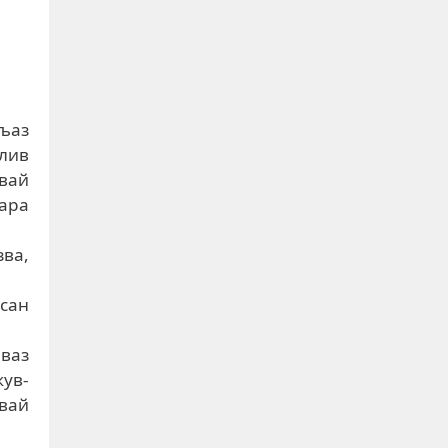
гъаз
илив
нвай
пара
зва,
ъсан
ваз
жув-
звай