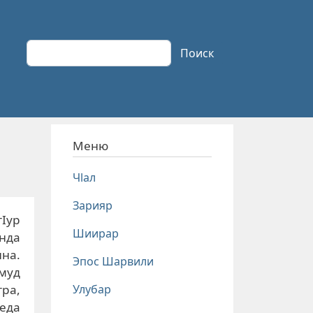
Поиск
Поиск
Меню
Чlал
Зарияр
тIур
Шиирар
нда
на.
Эпос Шарвили
муд
Улубар
тра,
еда