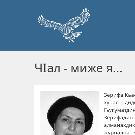
Перейти к основному содержанию
ЧIал - миже я...
Зерифа Кьа
хуьре дид
Гьукуматди
Зерифадин 
алманахдик
журналра 