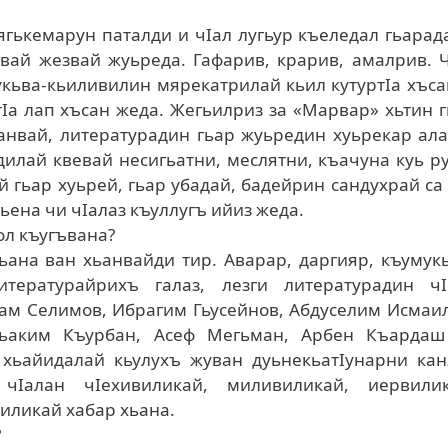
гькемарун паталди и чIал лугьур къеледал гьарад
ивай жезвай жуьреда. Гафарив, крарив, амалрив. 
укьва-кьиливилин мярекатрилай кьил кутуртIа хъса
тIа лап хъсан жеда. Жегьилриз за «Марвар» хьтин 
анвай, литературадин гьар жуьредин хуьрекар ал
 дилай квевай несигьатни, меслятни, къачуна куь р
 гьар хуьрей, гьар убадай, бадейрин сандухрай са
ьена чи чIалаз къуллугъ ийиз жеда.
ол къугъвана?
ьана ван хьанвайди тир. Аварар, даргияр, къумук
тературайрихъ галаз, лезги литературадин чI
ам Селимов, Ибрагим Гьусейнов, Абдуселим Исмаи
Гьаким Къурбан, Асеф Мегьман, Арбен Къардаш
 хьайидалай кьулухъ жуван дуьнекьатIунарни кан
чIалан чIехивиликай, миливиликай, иервилик
иликай хабар хьана.
?