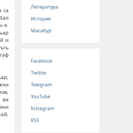
Литература
а са
ЧIал
История
н я.
Масабур
гьар
ай и
уьгь
 гаф
Соц сети
Facebook
Twitter
ьар,
ехи
Telegram
лов,
YouTube
 ва
зни
Instagram
ай,
RSS