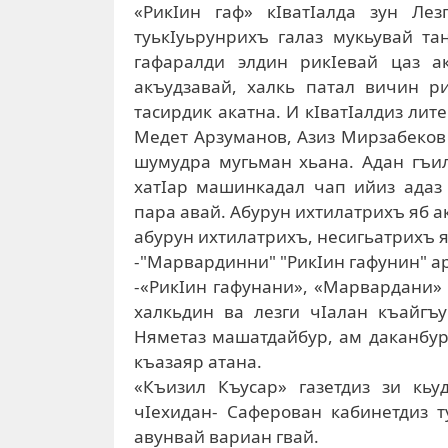
«РикIин гаф» кIватIалда зун Ле
туькIуьрунрихъ галаз мукьувай та
гафаралди элдин рикIевай цаз а
акъудзавай, халкь патал вичин 
тасирдик акатна. И кIватIалдиз лит
Медет Арзуманов, Азиз Мирзабеков 
шумудра мугьман хьана. Адан гъил
хатIар машинкадал чап ийиз адаз 
пара авай. Абурун ихтилатрихъ яб а
абурун ихтилатрихъ, несигьатрихъ яб
-"Марвардинни" "РикIин гафунин" ар
-«РикIин гафунани», «Марвардани» 
халкьдин ва лезги чIалан къайгъу
Няметаз машатдайбур, ам даканбур
къазаяр атана.
«Къизил Къусар» газетдиз зи кьу
чIехидан- Саферован кабинетдиз т
авунвай вариан гвай.