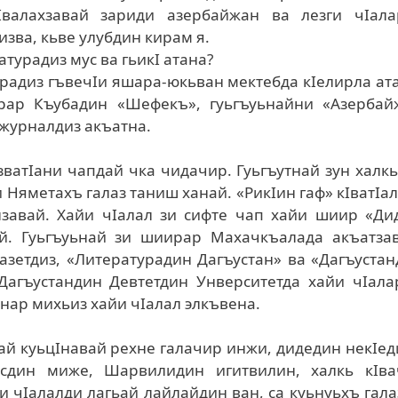
Iвалахзавай зариди азербайжан ва лезги чIала
зва, кьве улубдин кирам я.
атурадиз мус ва гьикI атана?
урадиз гъвечIи яшара-юкьван мектебда кIелирла ат
рар Къубадин «Шефекъ», гуьгъуьнайни «Азербай
журналдиз акъат­на.
зватIани чапдай чка чидачир. Гуьгъутнай зун халк
и Няметахъ галаз таниш ханай. «РикIин гаф» кIватIа
завай. Хайи чIалал зи сифте чап хайи шиир «Дид
ай. Гуьгъуьнай зи шиирар Махачкъалада акъатзав
газетдиз, «Литературадин Дагъустан» ва «Дагъуста
Дагъустандин Девтетдин Унверситетда хайи чIала
нар михьиз хайи чIалал элкъвена.
ай куьцIнавай рехне галачир инжи, дидедин некIе
усдин миже, Шарвилидин игитвилин, халкь кIва
и чIалалди лагьай лайлайдин ван, са куьнуьхъ гал