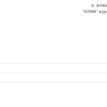
К. АЛА
"АЛАМ" жур