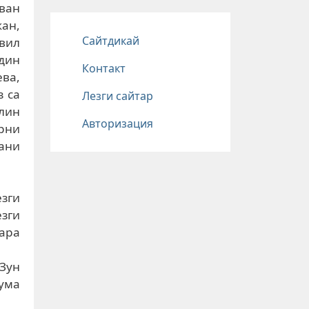
ван
кан,
Подвал
Сайтдикай
вил
дин
Контакт
ева,
з са
Лезги сайтар
илин
Авторизация
рни
Iани
езги
зги
пара
Зун
ума