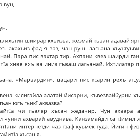
 вун,
ун.
аз ихьтин шиирар кхьизва, жезмай кьван адавай яр
ихъ акахьиз фад я ваз, чан руш- лагьана хъуьтуьв
анай. Пара пис вахтар тир. Ахпани квез шаирди га
атIа хиве яхъ ва иниз гъваш лагьанай. Ихтилатар 
ьана. «Марвардин», цацари пис ксарин рехъ атIу
вена килигайла алатай йисарни, къвезвайбурни х
гьан югъ гьикI аквазва?
айтIа чи гьалар хъсан жедачир. Чун ахвара а
и чунни ахварай авуднава. Канзамайди са тIимил 
 ятIани интернетди чаз гзаф куьмек гуда. Йигин фи
айитIа хъсан я.