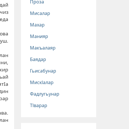
Проза
пдай
чиз
Мисалар
веда
Махар
ова
Манияр
туш.
Макъалаяр
лан
Баядар
йни,
икир
Гьисабунар
ьай
Мискlалар
ятIа
дин
Фадлугьунар
рар
Тlварар
ава.
лан