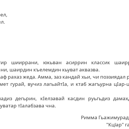
ел,
ел.
 тир шииррани, юкьван асиррин классик шаир
ни, шаирдин къелемдин кьуват аквазва.
ф рахаз жеда. Амма, заз кандай хьи, чи поэзиядал 
ет гурай, вучиз лагьайтIа, и ктаб жагъурна цIар-
адиз дегьрин, кIелзавай касдин руьгьдиз дамах
 кьуватар тIалабзава чна.
Римма Гьажимурад
"Кцlар" г