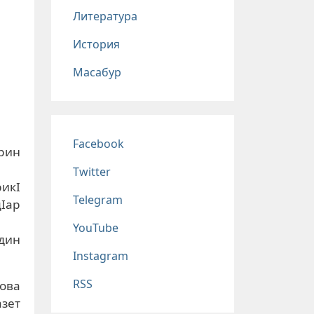
Литература
История
Масабур
Соц сети
Facebook
рин
Twitter
рикI
Telegram
цIар
YouTube
дин
Instagram
RSS
ова
азет