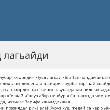
д лагьайди
лубар” сериядин кIуьд лагьай кIватIал чапдай акъат
иядихъ чи дишегьли шаиррин зурба тир пай квайд
да са шаирдин хатI вичин къуватдалди виле акьад
рар кIелдай чIавуз абур нинбур ятIа гьасятда чир ж
тда, ихтилат Зерифа ханумдикай я.
чи поэзиядал рикI алайбуруз хуш жедай са кар хьа