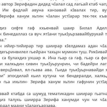
 автор Зерифадин дидед чIалал сад лагьай ктаб ча
! Им фадлай авуна канзавай кIвалах тир, ву
 Зерифа ханум хьтин чIалан устIарар тек-тек къ
.
бдиз сифте гаф кхьенвай шаир Билал Адил
 бинедаллаз са вуч ятIани туькIуьрзавайбурукай 
а.”
ин ийир-тийирар тир шиирар кIелдамаз адан чIа
дегьринвилел гьейран тахьун мумкин туш. РикIива
 са булахдиз ухшар я. Ина гьар са гаф, гьар са ф
и халкьдин сивин туькIуьрунрин, чи бадейри лаг
ерцIивал, ял-гьава ава. Гьида туькIуьрнавайди 
и" эпосдилай кьил кутуна чи бендералди, халкь
 гьа ихьтин- Зерифа ханум хьтин гафунин устIа
тнавай ктабда са шумуд тематикадин шиирар гьатн
атдиз талукь шиирра Зерифа ханумди чун чи чIа
ирдал мадни чIалахъарзава.