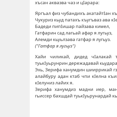
хъсан аквазва чаз и цIарара:
Яргъал физ чубандихъ акатайтIан хъ
Чукуриз кьуд патахъ къугъваз ава кI
Бадеди пипIишар пайзава кимел,
Гатфарин сад лагьай афар я лугьуз,
Алемди кьуьлзава гатфар я лугьуз.
("Гатфар я лугьуз")
Хайи чиликай, дидед чIалакай
туькIуьрунрин дережадавай кьудара
Эхь, Зерифа ханумдин шииррикай гза
алайбуру адан ктаб чпи кIелна къим
кIелуниз лайих я.
Зерифа ханумдиз мадни иер, ман
гьиссер бахшдай туькIуьрунардай