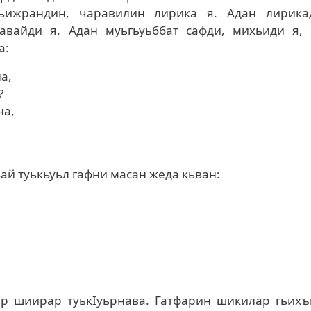
гьижрандин, чаравилин лирика я. Адан лирика
авайди я. Адан муьгьуьббат сафди, михьиди я, 
а:
а,
?
на,
ай туькьуьл гафни масан жеда кьван:
р шиирар туькIуьрнава. Гатфарин шикилар гьихъ