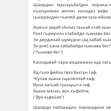
Шаирдин муьгьуьбатдин лирика-
къагьриман вичин канидаз вафа 
гьижрандин гъиляй даим суза ийизв
Ашкъи завай кIелиз тахьай ктаб хьан
РикI гъамунин ктабайди гьинава бес
Зи дердинай шумудни сад кабаб хьа
Зи рикI кана кабабайди гьинава бес?
("Гьинава бес")
Канидавай чара жедамазни ада лагь
Яд гъиз фейла гваз бахтун саф,
ЧIулав хьана гьуьлеллай каф,
Вуна лагьай туькьуьл а гаф,
Хьана масан, вун хъфейла.
("Вун хъфейла")
Шаирди пейзаждин лирикадани ие