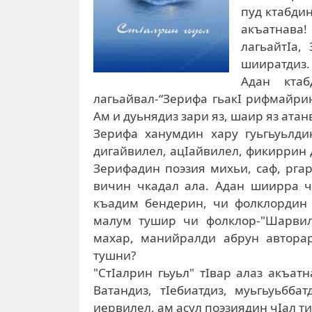
пуд ктабдин
акъатнава
лагьайтIа,
шииратдиз
Адан кта
лагьайвал-“Зерифа гьакI рифмайрин
Ам и дуьнядиз зари яз, шаир яз атанв
Зерифа ханумдин хару гуьгьуьлд
дигайвилел, ацIайвилел, фикиррин 
Зерифадин поэзия михьи, саф, ргар
вичин чкадал ала. Адан шиирра ч
къадим бендерин, чи фолклордин в
малум тушир чи фолклор-"Шарвил
махар, манийралди абрун авторар
тушни?
"СтIалрин гьуьл" тIвар алаз акъа
Ватандиз, тIебиатдиз, муьгьуьбб
иервилел, ам асул поэзиядин чIал т