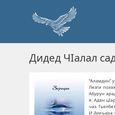
Перейти к основному содержанию
Дидед ЧIалал са
“Аламдин” у
Лезги поэз
Абурун ара
я. Адан цIа
чаз. Гьелбе
И йикъара 