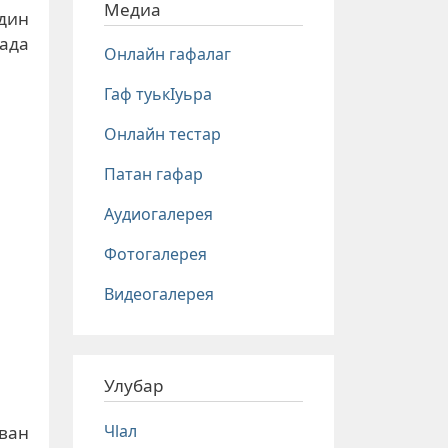
Медиа
дин
ада
Онлайн гафалаг
Гаф туькIуьра
Онлайн тестар
Патан гафар
Аудиогалерея
Фотогалерея
Видеогалерея
Улубар
Чlал
ван