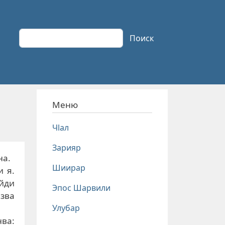
Поиск
Поиск
Меню
Чlал
Зарияр
на.
Шиирар
и я.
айди
Эпос Шарвили
езва
Улубар
нва: