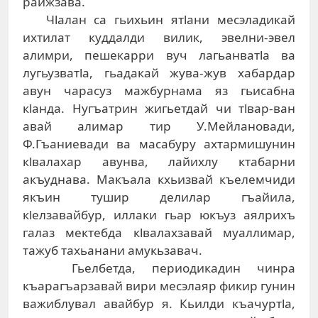
раижзава.
Чlалан са гьихьин ятlани месэладикай
ихтилат куддалди вилик, эвелни-эвел
алимри, пешекарри вуч лагьанватlа ва
лугьузватlа, гьадакай жува-жув хабардар
авун чарасуз мажбурнама яз гьисабна
кlанда. Нугъатрин жигьетдай чи тlвар-ван
авай алимар тир У.Мейлановади,
Ф.Гъаниевади ва масабуру ахтармишунин
кlвалахар авунва, лайихлу ктабарни
акъуднава. Макъала кхьизвай къелемчиди
якъин тушир делилар гъайила,
кlелзавайбур, иллаки гьар юкъуз аялрихъ
галаз мектебда кlвалахзавай муаллимар,
тажуб тахьанани амукьзавач.
Гьелбетда, периодикадин чинра
къарагъарзавай вири месэлаяр фикир гунин
важиблувал авайбур я. Кьилди къачуртlа,