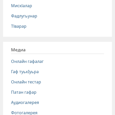
Мискlалар
Фадлугьунар
Тlварар
Медиа
Онлайн гафалаг
Гаф туькIуьра
Онлайн тестар
Патан гафар
Аудиогалерея
Фотогалерея