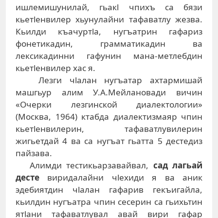
ишлемишунилай, гьакl чпихъ са бязи
кьетlенвилер хьунулайни тафаватлу жезва.
Кьилди къачуртlа, нугъатрин гафариз
фонетикадин, грамматикадин ва
лексикадинни гафунин мана-метлебдин
кьетlенвилер хас я.
Лезги чlалан нугъатар ахтармишай
машгьур алим У.А.Мейлановади вичин
«Очерки лезгинской диалектологии»
(Москва, 1964) ктабда диалектизмаяр чпин
кьетlенвилерин, тафаватлувилерин
жигьетдай 4 ва са нугъат гьатта 5 дестедиз
пайзава.
Алимди тестикьарзавайвал,
сад лагьай
десте
виридалайни чlехиди я ва аник
эдебиятдин чlалан гафарив гекъигайла,
кьилдин нугъатра чпин сесерин са гьихьтин
ятlани тафаватлувал авай вири гафар