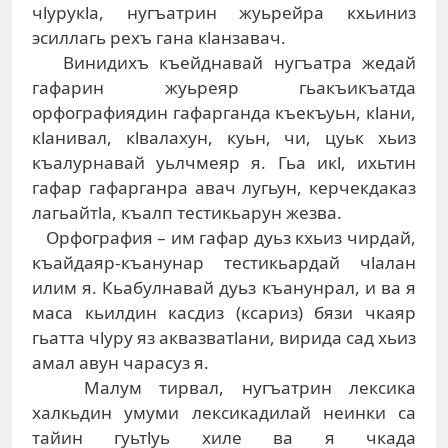
чlурукlа, нугъатрин жуьрейра кхьиниз
эсиллагь рехъ гана кlанзавач.
Винидихъ къейднавай нугъатра жедай
гафарин жуьреяр гьакъикъатда
орфографиядин гафарганда къекъуьн, кlани,
кlанивал, кlвалахун, куьн, чи, цуьк хьиз
къалурнавай уьлчмеяр я. Гьа икl, ихьтин
гафар гафарганра авач лугьун, керчекдаказ
лагьайтlа, къалп тестикьарун жезва.
Орфография – им гафар дуьз кхьиз чирдай,
къайдаяр-къанунар тестикьардай чlалан
илим я. Кьабулнавай дуьз къанунрал, и ва я
маса кьилдин касдиз (ксариз) бязи чкаяр
гьатта чlуру яз аквазватlани, вирида сад хьиз
амал авун чарасуз я.
Малум тирвал, нугъатрин лексика
халкьдин умуми лексикадилай неинки са
тайин гуьтlуь хиле ва я чкада