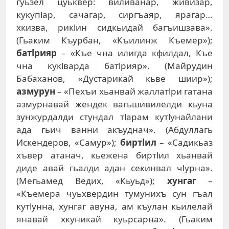
гуьзел цуьквер: виливанар, живизар,
кукупlар, сачагар, сиргъаяр, ярагар…
хкизва, рикlин сидкьидай багъишзава».
(Гьаким Къурбан, «Къилинж Къемер»);
батlрияр
– «Къе чна илигда кфилдал, Къе
чна кукlварда батlрияр». (Майрудин
Бабаханов, «Дустарикай кьве шиир»);
азмурун
– «Пехъи хьанвай жаллатlри гатана
азмурнавай жендек вагьшивилелди кьуна
зунжурдалди стундал тlарам кутlунайлани
ада гьич ванни акъуднач». (Абдуллагь
Искендеров, «Самур»);
биртlил
– «Садикьаз
хъвер атанач, кьежена биртlил хьанвай
диде авай гьалди адан секинвал чlурна».
(Мегьамед Ведих, «Кьуьд»);
хунгаг
–
«Къемера чуьхвердин тумунихъ сун гъал
кутlунна, хунгаг авуна, ам къулан кьилелай
янавай хкуникай куьрсарна». (Гьаким