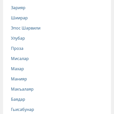
Зарияр
Шиирар
Эпос Шарвили
Улубар
Проза
Мисалар
Махар
Манияр
Макъалаяр
Баядар
Гьисабунар