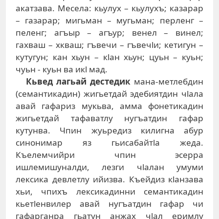
акатзава. Месела: кьулух – кьулухъ; казарар
– газарар; мигьман – мугьман; перленг –
пеленг; агъыр – агъур; венел – винел;
гахваш – хкваш; гъвечи – гъвечlи; кетигун –
кутугун; кан хьун – кlан хьун; цуьн – куьн;
чуьн - куьн ва икl мад.
Кьвед лагьай дестедик
мана-метлебдин
(семантикадин) жигьетдай эдебиятдин чlала
авай гафариз мукьва, амма фонетикадин
жигьетдай тафаватлу нугъатдин гафар
кутунва. Чпин жуьредиз килигна абур
синонимар яз гьисабайтlа жеда.
Къелемчийри чпин эсерра
ишлемишуналди, лезги чlалан умуми
лексика девлетлу ийизва. Къейдиз кlанзава
хьи, чпихъ лексикадинни семантикадин
кьетlенвилер авай нугъатдин гафар чи
гафарганра гьатун анжах чlал еримлу