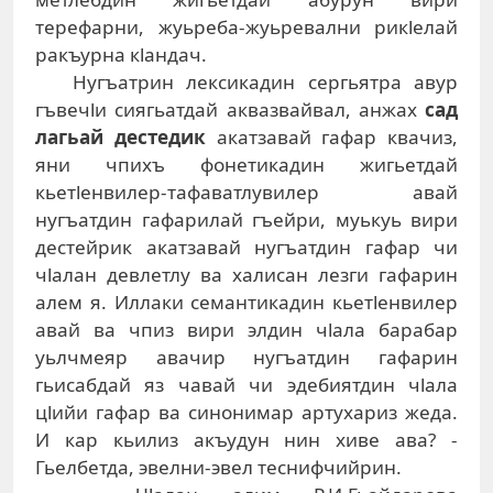
терефарни, жуьреба-жуьревални рикlелай
ракъурна кlандач.
Нугъатрин лексикадин сергьятра авур
гъвечlи сиягьатдай аквазвайвал, анжах
сад
лагьай дестедик
акатзавай гафар квачиз,
яни чпихъ фонетикадин жигьетдай
кьетlенвилер-тафаватлувилер авай
нугъатдин гафарилай гъейри, муькуь вири
дестейрик акатзавай нугъатдин гафар чи
чlалан девлетлу ва халисан лезги гафарин
алем я. Иллаки семантикадин кьетlенвилер
авай ва чпиз вири элдин чlала барабар
уьлчмеяр авачир нугъатдин гафарин
гьисабдай яз чавай чи эдебиятдин чlала
цlийи гафар ва синонимар артухариз жеда.
И кар кьилиз акъудун нин хиве ава? -
Гьелбетда, эвелни-эвел теснифчийрин.