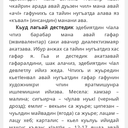
чкайрин арада авай дуьзен чил» мана авай
«ачl» гафунихъ са тайин нугъатда алава яз
«къвал» (инсандин) манани ава.
Кьуд лагьай дестедик
эдебиятдин чlала
чпиз барабар мана авай гафар
(эквивалентар) саки авачир диалектизмаяр
акатзава. Ибур анжах са тайин нугъатдиз хас
гафар я. Гьа и дестедик акатзавай
гафаралдини, шак алачиз, эдебиятдин чlал
девлетлу ийиз жеда. Чпихъ и жуьредин
кьетlенвал авай нугъатдин гафар гафунин
художникри чпин яратмишунра
ишлемишни ийизва. Месела: хамзар –
малина; сигъирча – чlулав нуькl (черный
дрозд); емлиг – векьин са жуьре; ципезан –
чуьлдин майвадин (ягода) са жуьре; лацам –
лацу хеб; карталис – кьел куьлуь ийидай
махсус къван; кlалтlи – 12-17 яшда авай