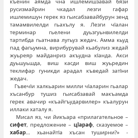
къенин аямда чна ишлемишзавай бязи
русизмайрин чкадал лезги гафар
ишлемишун герек яз гьисабзавайбурун зенд
тамамвилелди гьахълу я. Лезги чlалан
терминар гьелени дуьзгуьнвилелди
тартибда гьатнава лугьуз жедач. Амма кьуд
пад фагьумна, вирибурувай кьабулиз жедай
жуьреяр майданриз акъудна кlанда. Акси
дуьшуьшда, виш касди виш жуьредин
теклифар гуникди арадал къведай затlни
жедач.
Гъвечlи халкьарин милли чlаларин гьалар
хъсанбур тушиз гьисабзавай макъамда
герек авачир «къайгъударвилер» къалурун
иллаки хаталу я.
Мисал яз, чи йикъара «прилагательное –
сифет
, предложение –
цlараф
, сказуемое –
хабар
… хьанайтlа хъсан туширни?» -