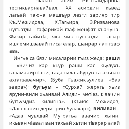
Чlалан алим Р.И.Гьайдарова
тестикьарнавайвал, ХХ асирдин кьвед
лагьай паюна машгьур лезги зарияр тир
Къ.Межидова, Х.Тагьира, З.Ризванова
нугъатдин гафарикай гзаф менфят къачуна.
Фикир гайитlа, чка чиз нугъатдин гафар
ишлемишзавай писателар, шаирар лап гзаф
ава.
Ингье са бязи мисаларни гъиз жеда:
раши
– «Вичиз кар кьур раши кал кьулухъ
галамачиртlани, гада гила абурув са акьван
ахгатзавачир». (Буба Гьажикъулиев, «Заз
эвера»);
бугъум
– «Сурхай жерягь хьиз
яруни-вили хьанвай Алидин метlез, кlвачин
бугъумдиз килигна». (Къияс Межидов,
«Дагъларин деринрин булахар»);
виливан
–
«Адаз чуьлдай Муграгъа авачир хьтин,
икьван чlавал ван тахьай хьтин тlварар алай