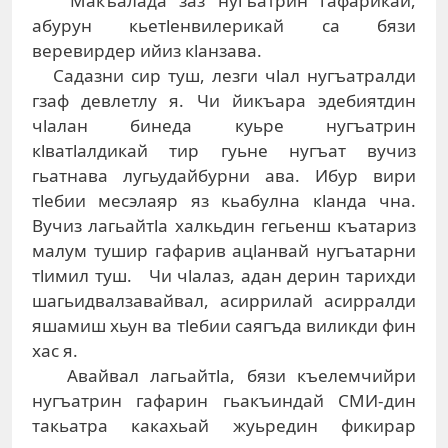
Макъалада заз нугъатрин гафарикай,
абурун кьетlенвилерикай са бязи
веревирдер ийиз кlанзава.
Садазни сир туш, лезги чlал нугъатралди
гзаф девлетлу я. Чи йикъара эдебиятдин
чlалан бинеда куьре нугъатрин
кlватlалдикай тир гуьне нугъат вучиз
гьатнава лугьудайбурни ава. Ибур вири
тlебии месэлаяр яз кьабулна кlанда чна.
Вучиз лагьайтlа халкьдин гегьенш къатариз
малум тушир гафарив ацlанвай нугъатарни
тlимил туш. Чи чlалаз, адан дерин тарихди
шагьидвалзавайвал, асиррилай асирралди
яшамиш хьун ва тlебии саягъда виликди фин
хас я.
Авайвал лагьайтlа, бязи къелемчийри
нугъатрин гафарин гьакъиндай СМИ-дин
такьатра какахьай жуьредин фикирар