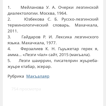
1. Мейланова У. А. Очерки лезгинской
диалектологии. Москва, 1964.
2. Юзбекова С. Б. Русско-лезгинский
терминологический словарь. Махачкала,
2011.
3. Гайдаров Р. И. Лексика лезгинского
языка. Махачкала, 1977.
4. Ферзалиев К. Н. Гьуьжетар герек я,
амма… «Лезги чlал» сайт, 2015 (макъала).
5. Лезги шаиррин, писателрин жуьреба-
жуьре ктабар, эсерар.
Рубрика
Макъалаяр
754 просмотра