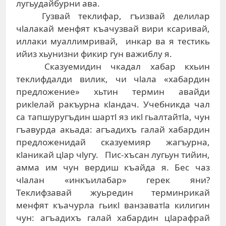
лугьудайбурни ава.
Гузвай теклифар, гъизвай делилар
чlалакай менфят къачузвай вири ксаривай,
иллаки муаллимривай, инкар ва я тестикь
ийиз хьунизни фикир гун важиблу я.
Сказуемидин чкадал хабар кхьин
теклифдалди вилик, чи чlала «хабардин
предложение» хьтин термин авайди
рикlелай ракъурна кlандач. Учебникда чал
са тапшуругъдин шартl яз икl гьалтайтlа, чун
гъавурда акьада: агъадихъ галай хабардин
предложенидай сказуемияр жагъурна,
кlаникай цlар чlугу. Пис-хъсан лугьун тийин,
амма им чун вердиш къайда я. Бес чаз
чlалан «инкъилабар» герек яни?
Теклифзавай жуьредин терминрикай
менфят къачурла гьикl ванзаватlа килигин
чун: агъадихъ галай хабардин цlарафрай