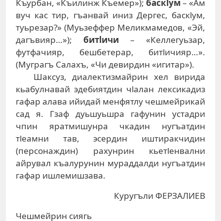
Къурбан, «Къилинж Къемер»);
баскlум
– «Ам
вуч кас тир, гъанвай иниз Дергес, баскlум,
туьрезар?» (Муьзеффер Меликмамедов, «Эй,
дагъвияр…»);
битlичи
– «Келлегуьзар,
футфачияр, бешбетерар, битlичияр…».
(Муграгъ Салахъ, «Чи девирдин «игитар»).
Шаксуз, диалектизмайрин хел вирида
кьабулнавай эдебиятдин чlалан лексикадиз
гафар алава ийидай менфятлу чешмейрикай
сад я. Гзаф дуьшуьшра гафунин устадри
чпин яратмишунра чкадин нугъатдин
тlеамни тав, эсердин иштиракчидин
(персонаждин) рахунрин кьетlенвални
айрувал къалурунин мураддалди нугъатдин
гафар ишлемишзава.
Куругъли ФЕРЗАЛИЕВ
Чешмейрин сиягь