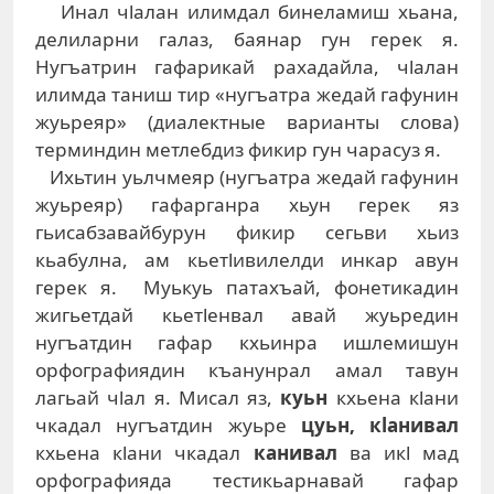
Инал чlалан илимдал бинеламиш хьана,
делиларни галаз, баянар гун герек я.
Нугъатрин гафарикай рахадайла, чlалан
илимда таниш тир «нугъатра жедай гафунин
жуьреяр» (диалектные варианты слова)
терминдин метлебдиз фикир гун чарасуз я.
Ихьтин уьлчмеяр (нугъатра жедай гафунин
жуьреяр) гафарганра хьун герек яз
гьисабзавайбурун фикир сегьви хьиз
кьабулна, ам кьетlивилелди инкар авун
герек я. Муькуь патахъай, фонетикадин
жигьетдай кьетlенвал авай жуьредин
нугъатдин гафар кхьинра ишлемишун
орфографиядин къанунрал амал тавун
лагьай чlал я. Мисал яз,
куьн
кхьена кlани
чкадал нугъатдин жуьре
цуьн, кlанивал
кхьена кlани чкадал
канивал
ва икl мад
орфографияда тестикьарнавай гафар