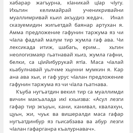
хабарар жагъурна, кlаникай цlар чlугу.
Ихьтин келимайрай ученикривайни
муаллимривай кьил акъудиз жедач. Инал
сказуемидин жигьетдай баянар артухан я.
Амма предложение гафунин таржума яз чи
чlала фадлай малум тир жумла гаф ава. Чи
лексикада итиж, шабагь, ерим… хьтин
неологизмаяр гьатнавай хьиз, жумла гафни,
белки, са цlийибурукай ятlа. Маса чlалай
кьабулнавай уьлчме хьунни мумкин я. Кар
ана ава хьи, и гаф урус чlалан предложение
гафунин таржума яз чи чlала гьатнава.
Къуба нугъатдин векил тир са муаллимди
вичин макъалада икl кхьизва: «Асул лезги
гафар тир экъуьн, кани, канивал, квалахун,
цуьн, жи, чуьк ва вишералди маса гафар
нугъатдинбур яз гьисабзава ва абур лезги
чlалан гафарганра къалурнавач».