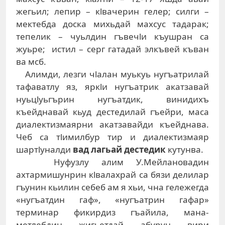
жегьил; лепир – кlвачерин гелер; силги –
мектебда доска михьдай махсус тадарак;
тепелик – чуьлдин гъвечlи къушран са
жуьре; истил – серг гатадай элкъвей къван
ва мсб.
Алимди, лезги чlалан муькуь нугъатрилай
тафаватлу яз, яркlи нугъатрик акатзавай
нуьцlуьгърин нугъатдик, винидихъ
къейднавай кьуд дестедилай гъейри, маса
диалектизмаярни акатзавайди къейднава.
Чеб са тlимилбур тир и диалектизмаяр
шартlуналди
вад лагьай дестедик
кутунва.
Нуфузлу алим У.Мейлановадин
ахтармишунрин кlвалахрай са бязи делилар
гъунин кьилин себеб ам я хьи, чна гележегда
«нугъатдин гаф», «нугъатрин гафар»
терминар фикирдиз гъайила, мана-
метлебдин жигьетдай абурун вири