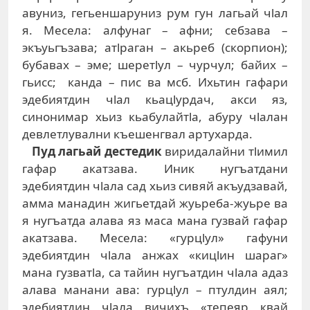
авуниз, гегьеншаруниз рум гун лагьай чlал
я. Месела: алфунаг – афни; себзава –
экъуьгъзава; атlраган – акьреб (скорпион);
бубавах – эме; шеретlул – чурчул; байих –
гьисс; канда – пис ва мсб. Ихьтин гафари
эдебиятдин чlал кьацlурдач, акси яз,
синонимар хьиз кьабулайтlа, абуру чlалан
девлетлувални къешенгвал артухарда.
Пуд лагьай дестедик
виридалайни тlимил
гафар акатзава. Иник нугъатдани
эдебиятдин чlала сад хьиз сивяй акъудзавай,
амма манадин жигьетдай жуьреба-жуьре ва
я нугъатда алава яз маса мана гузвай гафар
акатзава. Месела: «гурцlул» гафуни
эдебиятдин чlала анжах «кицlин шараг»
мана гузватlа, са тайин нугъатдин чlала адаз
алава манани ава: гурцlул – птулдин аял;
эдебиятдин чlала вичихъ «тепеяр квай