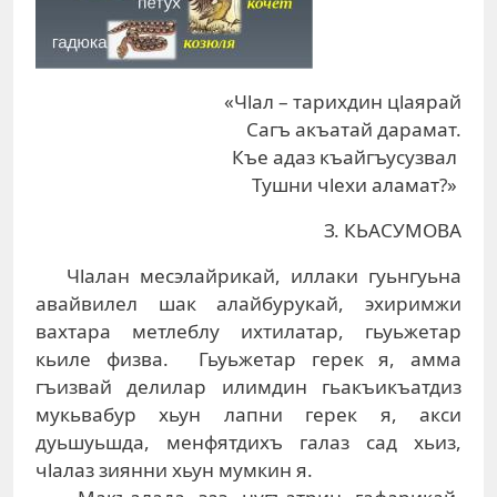
«Чlал – тарихдин цlаярай
Сагъ акъатай дарамат.
Къе адаз къайгъусузвал
Тушни чlехи аламат?»
З. КЬАСУМОВА
Чlалан месэлайрикай, иллаки гуьнгуьна
авайвилел шак алайбурукай, эхиримжи
вахтара метлеблу ихтилатар, гьуьжетар
кьиле физва. Гьуьжетар герек я, амма
гъизвай делилар илимдин гьакъикъатдиз
мукьвабур хьун лапни герек я, акси
дуьшуьшда, менфятдихъ галаз сад хьиз,
чlалаз зиянни хьун мумкин я.