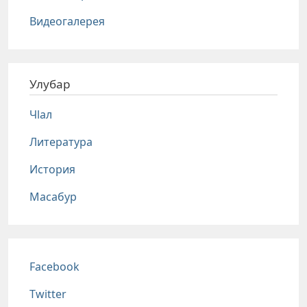
Видеогалерея
Улубар
Чlал
Литература
История
Масабур
Соц сети
Facebook
Twitter