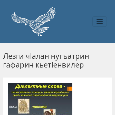
Перейти к основному содержанию
Лезги чlалан нугъатрин
гафарин кьетlенвилер