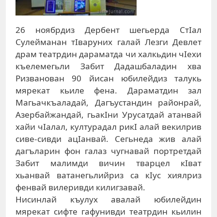
26 ноябрдиз Дербент шегьерда СтIал
Сулейманан тIварyних галай Лезги Девлет
драм театрдин дараматда чи халкьдин чIехи
къелемегьли Забит Дадашбаладин хва
Ризванован 90 йисан юбилейдиз талукь
мярекат кьиле фена. Дараматдин зал
Магьачкъаладай, Дагъустандин районрай,
Азербайжандай, гьакIни Урусатдай атанвай
хайи чIалал, културадал рикI алай векилрив
сиве-сивди ацIанвай. Сегьнеда жив алай
дагъларин фон галаз чугнавай портретдай
Забит малимди вичин тварцел кIват
хьанвай ватанегьлийриз са кIус хиялриз
фенвай вилеривди килигзавай.
Нисинлай къулух авалай юбилейдин
мярекат сифте гафунивди театрдин кьилин