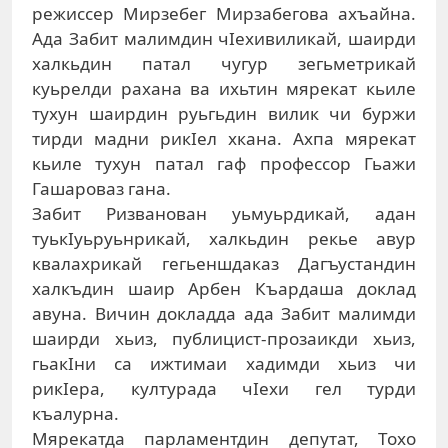
режиссер Мирзебег Мирзабегова ахъайна.
Ада Забит малимдин чIехивиликай, шаирди
халкьдин патал чугур зегьметрикай
куьрелди рахана ва ихьтин мярекат кьиле
тухун шаирдин руьгьдин вилик чи буржи
тирди мадни рикIел хкана. Ахпа мярекат
кьиле тухун патал гаф профессор Гьажи
Гашароваз гана.
Забит Ризванован уьмуьрдикай, адан
туькIуьруьнрикай, халкьдин рекье авур
квалахрикай гегьеншдаказ Дагъустандин
халкъдин шаир Арбен Къардаша доклад
авуна. Вичин докладда ада Забит малимди
шаирди хьиз, публицист-прозаикди хьиз,
гьакIни са ижтимаи хадимди хьиз чи
рикIера, културада чIехи гел турди
къалурна.
Мярекатда парламентдин депутат, Тохо