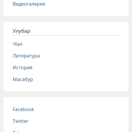
Видеогалерея
Улубар
Чlал
Литература
История
Масабур
Соц сети
Facebook
Twitter