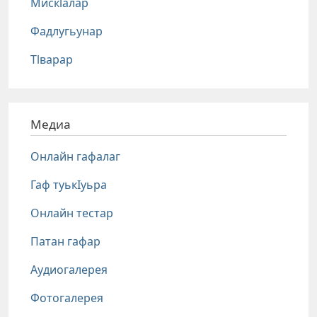
Мискlалар
Фадлугьунар
Тlварар
Медиа
Онлайн гафалаг
Гаф туькIуьра
Онлайн тестар
Патан гафар
Аудиогалерея
Фотогалерея