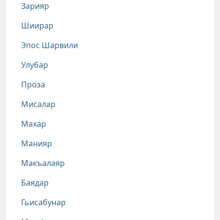
Зарияр
Шиирар
Эпос Шарвили
Улубар
Проза
Мисалар
Махар
Манияр
Макъалаяр
Баядар
Гьисабунар