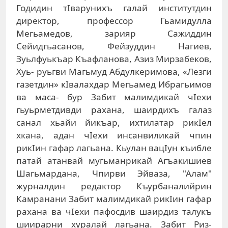
Годидин тIварунихъ галай институтдин
директор, профессор Гьамидулла
Мегьамедов, зарияр Сажиддин
Сейидгьасанов, Фейзуддин Нагиев,
Зуьлфуькъар Къафланова, Азиз Мирзабеков,
Хуь­- руьгви Магьмуд Абдулкеримова, «Лезги
газетдин» кIвалахдар Мегьамед Ибрагьимов
ва маса­- бур Забит малимдикай чIехи
гьуьрметдивди рахана, шаирдихъ галаз
санал хьайи йикъар, ихтилатар рикIел
хкана, адан чIехи инсанвиликай чпин
рикIин гафар лагьана. Кьулан вацIун къиб­ле
патай атанвай мугьманрикай Агъакишиев
Шагьмардана, Чпирви Эйваза, "Алам"
журналдин редактор Къурбаналийрин
Камранани Забит малимдикай рикIин гафар
рахана ва чIехи пафосдив шаирдиз талукъ
шиирарни хуралай лагьа­на. Забит Риз­