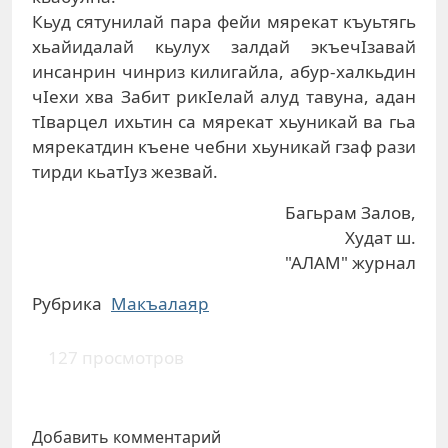
Кьуд сятунилай пара фейи мярекат къуьтягь
хьайидалай кьулух залдай экъечIзавай
инсанрин чинриз килигайла, абур-халкьдин
чIехи хва За­бит рикIелай алуд тавуна, адан
тIварцел ихьтин са мярекат хьуникай ва гьа
мярекатдин къене чебни хьуникай гзаф рази
тирди кьатIуз жезвай.
Багьрам Залов,
Худат ш.
"АЛАМ" журнал
Рубрика
Макъалаяр
127 просмотров
Добавить комментарий