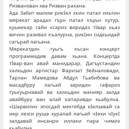
Риз­ванован хва Ризван рахана.
Ада Забит малим рикIел хкин патал ихьтин
мярекат арадал гъун патал къуьн кутур,
куьмекар гайи ксариз виридаз тIвар кьаз
вичин разивал къалурна, рикIин сидкьидай
сагърай лагьана.
Мярекатдин гуьгъ хъсан концерт
программадив давам хьана. Концертда
тIвар-ван авай манидарар, Дагъустандин
халкьдин артистар Фаризат Зейналовади,
Тарлан Мамедова Абдул Гьабибова ва
масадбуру лагьай заридин гафариз
туькуьрнавай ва халкьдин манияр залда
авайбуру ван алай капаривди кьабулна.
«Шарвили» эпосдай мектебда кIелзавай са
иер лезги руша хуралай лагьай чIехи чIукI
залдавай инсанри иллаки пара чимиз
кьабулна.