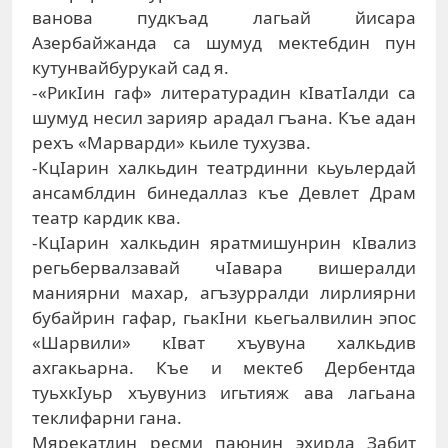
ванова пудкъад лагьай йисара
Азербайжанда са шумуд мектебдин пун
кутунвайбурукай сад я.
-«РикIин гаф» литературадин кIватIалди са
шумуд несил зарияр арадал гъана. Къе адан
рехъ «Марварди» кьиле тухузва.
-КцIарин халкьдин театрдинни кьуьлердай
ансамблдин бинедаллаз къе Девлет Драм
театр кардик ква.
-КцIарин халкьдин яратмишунрин кIвализ
регьбервалзавай чIавара вишералди
маниярни махар, агъзурралди лирлиярни
бубайрин гафар, гьакIни кьегьалвилин эпос
«Шарвили» кIват хъувуна халкьдив
ахгакьарна. Къе и мектеб Дербентда
туьхкIуьр хъувуниз игьтияж ава лагьана
теклифарни гана.
Мярекатдин ресми паюнин эхирда Забит