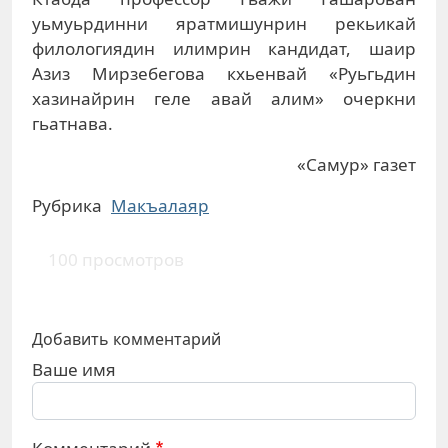
уьмуьрдинни яратмишунрин рекьикай
филологиядин илимрин кандидат, шаир
Азиз Мирзебегова кхьенвай «Руьгьдин
хазинайрин геле авай алим» очеркни
гьатнава.
«Самур» газет
Рубрика
Макъалаяр
100 просмотров
Добавить комментарий
Ваше имя