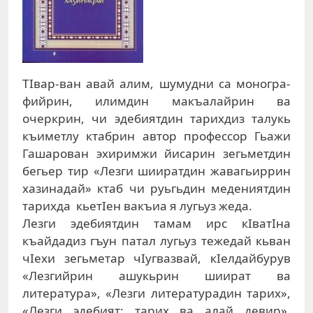
ТIвар-ван авай алим, шумудни са моног­ра­
фийрин, илимдин макъалайрин ва
очеркрин, чи эдебиятдин тарихдиз талукь
къиметлу ктабрин автор профессор Гьажи
Гашарован эхиримжи йисарин зегьметдин
бегьер тир «Лезги шииратдин жавагьиррин
хазинадай» ктаб чи руьгьдин медениятдин
тарихда кьетIен вакъиа я лугьуз жеда.
Лезги эдебиятдин тамам ирс кIватIна
къайдадиз гъун патал лугьуз тежедай кьван
чIехи зегьметар чIугвазвай, кIелдайбурув
«Лезгийрин ашукьрин шиират ва
литература», «Лезги литературадин тарих»,
«Лезги эдебият: тарих ва алай девир»,