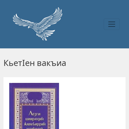
Перейти к основному содержанию
КьетIен вакъиа