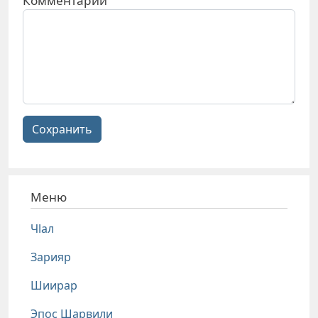
Комментарий
Сохранить
Меню
Чlал
Зарияр
Шиирар
Эпос Шарвили