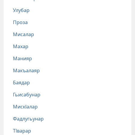
Улубар
Проза
Мисалар
Махар
Манияр
Макъалаяр
Баядар
Гьисабунар
Мискlалар
Фадлугьунар
Тlварар