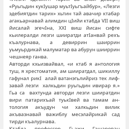
«Руьгьдин кукIушар муьтIуьгъайбур», «Лезги
эдебиятдин тарих» хьтин тай авачир ктабар
агакьарнавай алимдин цIийи ктабда VII виш
йисалай эгечIна, XXI виш йисан сифте
кьилералди лезги шииратди атIанвай рехъ
къалурнава, а девиррин шаиррин
уьмуьрдикай малуматар ва абурун шииррин
чешнеяр ганва.
Авторди кхьизвайвал, «и ктаб я антология
туш, я хрестоматия, ам ши­иратдал, шикиллу
га­­­­­­­­фунал рикI алай ва­­танэгьлийриз тек­ лиф­­
завай лезги халкь­дин руьгьдин ивирар я.»
Гьа са вахтунда авторди лез­­ги шииратдин
ви­­ри патарихъай туькI­вей ва тамам ан­
тология акъудун чи халкьдин вилик
акъвазнавай важиблу месэлайрикай сад
тирди къалурнава.
Ктабда профессор Гьажи Гашарован