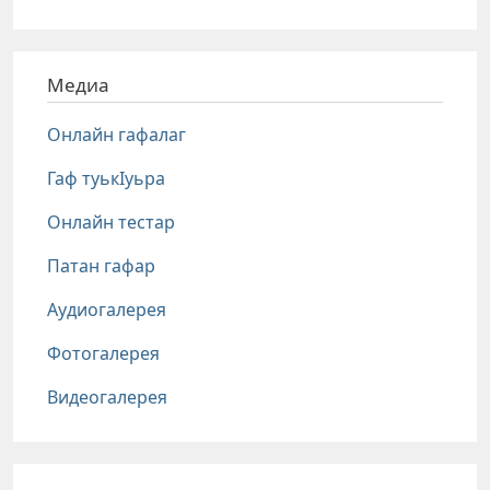
Медиа
Онлайн гафалаг
Гаф туькIуьра
Онлайн тестар
Патан гафар
Аудиогалерея
Фотогалерея
Видеогалерея