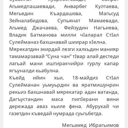
Агьмедпашаевади, Анварбег Култаева,
Мегьедин Къардашова, Магьсуд
Зейналабидова, Супьянат Мамаевади,
Агьмед Джачаева, Фейзудин Нагъиева,
Владик Батманова милли чIаларал СтIал
Сулейманаз бахшнавай шиирар кIелна.
Мярекатдин эхирдай лезги халкьдин манияр
тамамарзавай “Суна чан” тIвар алай дестеди
лагьай мани иштиракчийри гурлу капар
ягъуналди кьабулна.
Къейд ийин хьи, 18-майдиз СтIал
Сулейманан уьмуьрдин ва яратмишунрин
рекьиз бахшнавай мярекатар адан ватанда,
Дагъустандин маса пипIерани вини
дережада аваз кьиле фена. Абурукай чи
газетдин къведай нумрада суьгьбетда.
Мегьамед Ибрагьимов