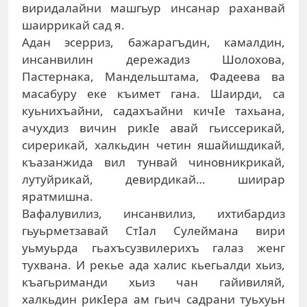
виридалайни машгьур инсанар раханвай
шаиррикай сад я.
Адан эсерриз, бажарагъдин, камалдин,
инсанвилин дережадиз Шолохова,
Пастернака, Мандельштама, Фадеева ва
масабуру еке къимет гана. Шаирди, са
куьнихъайни, садахъайни кичIе тахьана,
ачухдиз вичин рикIе авай гьиссерикай,
сирерикай, халкьдин четин яшайишдикай,
къазанжида вил тунвай чиновникрикай,
лутуйрикай, девирдикай… шиирар
яратмишна.
Вафалувилиз, инсанвилиз, ихтибардиз
гьуьрметзавай СтIал Сулеймана вири
уьмуьрда гьахъсузвилерихъ галаз женг
тухвана. И рекье ада халис кьегьалди хьиз,
къагьриманди хьиз чан гайивиляй,
халкьдин рикIера ам гьич садрани туьхуьн