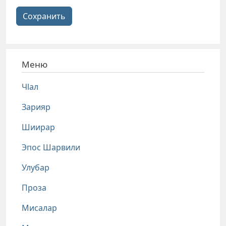
Сохранить
Меню
Чlал
Зарияр
Шиирар
Эпос Шарвили
Улубар
Проза
Мисалар