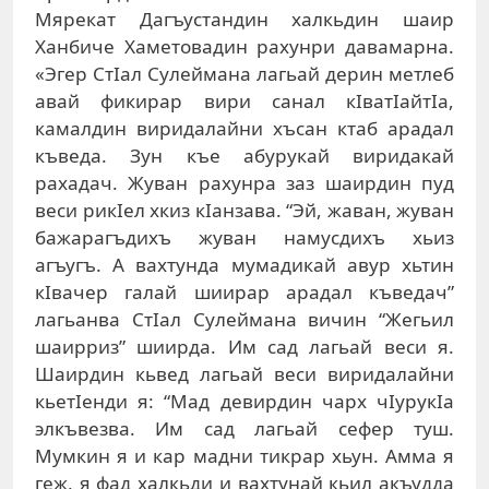
Мярекат Дагъустандин халкьдин шаир
Ханбиче Хаметовадин рахунри давамарна.
«Эгер СтIал Сулеймана лагьай дерин метлеб
авай фикирар вири санал кIватIайтIа,
камалдин виридалайни хъсан ктаб арадал
къведа. Зун къе абурукай виридакай
рахадач. Жуван рахунра заз шаирдин пуд
веси рикIел хкиз кIанзава. “Эй, жаван, жуван
бажарагъдихъ жуван намусдихъ хьиз
агъугъ. А вахтунда мумадикай авур хьтин
кIвачер галай шиирар арадал къведач”
лагьанва СтIал Сулеймана вичин “Жегьил
шаирриз” шиирда. Им сад лагьай веси я.
Шаирдин кьвед лагьай веси виридалайни
кьетIенди я: “Мад девирдин чарх чIурукIа
элкъвезва. Им сад лагьай сефер туш.
Мумкин я и кар мадни тикрар хьун. Амма я
геж, я фад халкьди и вахтунай кьил акъудда