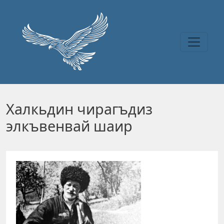
Перейти к основному содержанию
Халкьдин чирагъдиз
элкъвенвай шаир