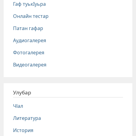
Гаф туькIуьра
Онлайн тестар
Патан гафар
Аудиогалерея
Фотогалерея
Видеогалерея
Улубар
Чlал
Литература
История