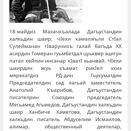
18-майдиз Махачкъалада Дагъустандин
халкьдин шаир, чIехи камалэгьли СтIал
Сулейманан тIварунихъ галай багъда XX
асирдин Гомеран гуьмбетдал цуьквер эцигун
патал хейлин инсанар кIватI хьанвай. ЧIехи
шаирдин экуь къамат рикIел хкиз
мярекатдиз РД-дин Гьукуматдин
Председателдин сад лагьай заместитель
Анатолий Къарибов, Дагъустандин
писателрин Союздин председатель
Мегьамед Агьмедов, Дагъустандин халкьдин
шаир Ханбиче Хаметова, Дагъустандин
халкьдин писатель Абдуселим Исмаилов,
алимар, общественный деятелар,