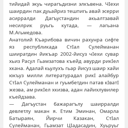
тийидай экуь чирагъдизни элкъвена. ЧIехи
шаирдин пак дуьайриз тешпигь авай эсерри
асирралди Дагъустандин акьалтзавай
несилрик руьгь кутада, — лагьана
М.Агьмедова.
Анатолий Къарибова вичин рахунра сифте
яз республикада СтIал Сулейманан
шииратдин йикъар 2002-йисуз чIехи сувар
хьиз Расул Гьамзатова къейд авурди рикIел
хкана. Адалай кьулухъ гьар йисуз шаир хайи
юкъуз милли литературадал рикI алайбур
СтIал Сулейманан и гуьмбетдин патав кIватI
жезва, ам рикIел хкизва, адан лайихлувилер
къейдзава.
— Дагъустан бажарагълу шаирралди
девлетлу макан я. Етим Эминан, Омарла
Батыраян, Йирчи Казакан, СтIал
Сулейманан, Гьамзат ЦIадасадин, Хуьруьг