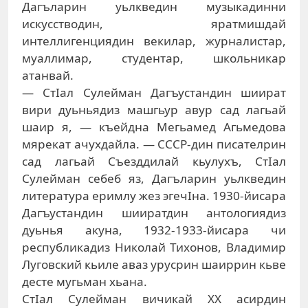
Дагъларин уьлкведин музыкадинни
искусстводин, яратмишдай
интеллигенциядин векилар, журналистар,
муаллимар, студентар, школьникар
атанвай.
— СтIал Сулейман Дагъустандин шиират
вири дуьньядиз машгьур авур сад лагьай
шаир я, — къейдна Мегьамед Агьмедова
мярекат ачухдайла. — СССР-дин писателрин
сад лагьай Съезддилай кьулухъ, СтIал
Сулейман себеб яз, Дагъларин уьлкведин
литература еримлу жез эгечIна. 1930-йисара
Дагъустандин шииратдин антологиядиз
дуьнья акуна, 1932-1933-йисара чи
республикадиз Николай Тихонов, Владимир
Луговский кьиле аваз урусрин шаиррин кьве
десте мугьман хьана.
СтIал Сулейман вичикай XX асирдин