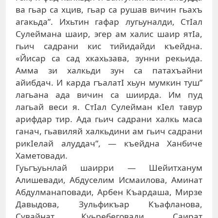
ва гьар са хцив, гьар са рушав вичин гьахъ
агакьда”. Ихьтин гафар лугьуналди, СтIал
Сулеймана шаир, эгер ам халис шаир ятIа,
гьич садрани кис тийидайди къейдна.
«Йисар са сад хкахьзава, зунни рекьида.
Амма зи халкьди зун са патахъайни
айибдач. И карда гъалатI хьун мумкин туш”
лагьана ада вичин са шиирда. Им пуд
лагьай веси я. СтIал Сулейман кIел тавур
арифдар тир. Ада гьич садрани халкь маса
ганач, гьавиляй халкьдини ам гьич садрани
рикIелай алуддач”, — къейдна Ханбиче
Хаметовади.
Гуьгъуьнлай шаирри — Шейитханум
Алишевади, Абдуселим Исмаилова, Аминат
Абдулманаповади, Арбен Къардаша, Мирзе
Давыдова, Зульфикъар Къафланова,
Сувайнат Куьребеговади, Саират