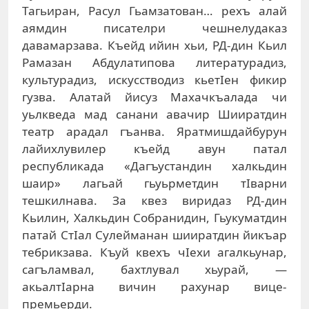
Тагьиран, Расул Гьамзатован… рехъ алай
аямдин писателри чешнелудаказ
давамарзава. Къейд ийин хьи, РД-дин Кьил
Рамазан Абдулатипова литературадиз,
культурадиз, искусстводиз кьетIен фикир
гузва. Алатай йисуз Махачкъалада чи
уьлкведа мад санани авачир Шииратдин
театр арадал гъанва. Яратмишдайбурун
лайихлувилер къейд авун патал
республикада «Дагъустандин халкьдин
шаир» лагьай гьуьрметдин тIварни
тешкилнава. За квез виридаз РД-дин
Кьилин, Халкьдин Собранидин, Гьукуматдин
патай СтIал Сулейманан шииратдин йикъар
тебрикзава. Къуй квехъ чIехи агалкьунар,
сагъламвал, бахтлувал хьурай, —
акьалтIарна вичин рахунар вице-
премьерди.