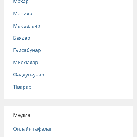
Махар
Манияр
Макъалаяр
Баядар
Гьисабунар
Мискlалар
Фадлугьунар
Тlварар
Медиа
Онлайн гафалаг