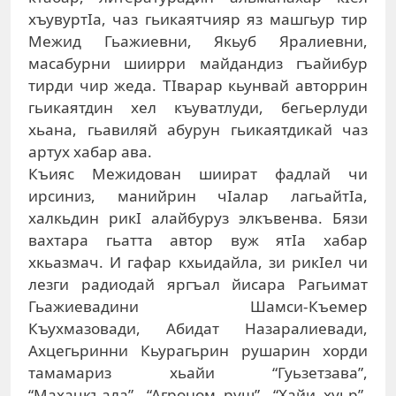
хъувуртIа, чаз гьикаятчияр яз машгьур тир
Межид Гьажиевни, Якьуб Яралиевни,
масабурни шиирри майдандиз гъайибур
тирди чир жеда. ТIварар кьунвай авторрин
гьикаятдин хел къуватлуди, бегьерлуди
хьана, гьавиляй абурун гьикаятдикай чаз
артух хабар ава.
Къияс Межидован шиират фадлай чи
ирсиниз, манийрин чIалар лагьайтIа,
халкьдин рикI алайбуруз элкъвенва. Бязи
вахтара гьатта автор вуж ятIа хабар
хкьазмач. И гафар кхьидайла, зи рикIел чи
лезги радиодай яргъал йисара Рагьимат
Гьажиевадини Шамси-Къемер
Къухмазовади, Абидат Назаралиевади,
Ахцегьринни Кьурагьрин рушарин хорди
тамамариз хьайи “Гуьзетзава”,
“Махачкъала”, “Агроном руш”, “Хайи хуьр”,