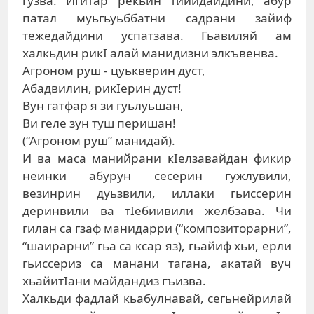
гузва. Игитар рекьин тийидайдини, абур
патал муьгьуьббатни садрани зайиф
тежедайдини успатзава. Гьавиляй ам
халкьдин рикI алай манидизни элкъвенва.
Агроном руш - цуькверин дуст,
Абадвилин, рикIерин дуст!
Вун гатфар я зи гуьлуьшан,
Ви геле зун туш перишан!
(“Агроном руш” манидай).
И ва маса манийрани кIелзавайдан фикир
неинки абурун сесерин гужлувили,
везинрин дуьзвили, иллаки гьиссерин
деринвили ва тIебиивили желбзава. Чи
гилан са гзаф манидарри (“композиторарни”,
“шаирарни” гьа са ксар яз), гьайиф хьи, ерли
гьиссериз са манани тагана, акатай вуч
хьайитIани майдандиз гъизва.
Халкьди фадлай кьабулнавай, сегьнейрилай