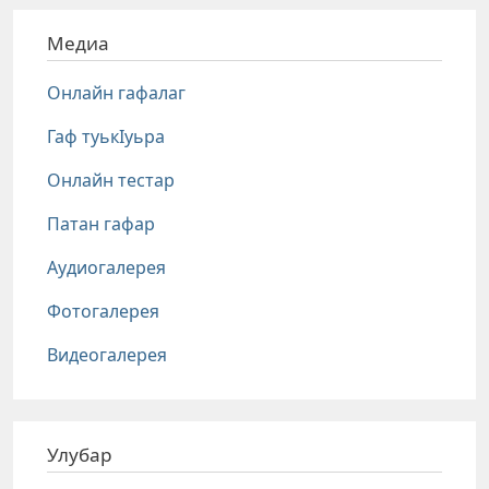
Медиа
Онлайн гафалаг
Гаф туькIуьра
Онлайн тестар
Патан гафар
Аудиогалерея
Фотогалерея
Видеогалерея
Улубар