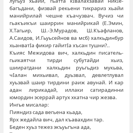
лугьуз хьайи, гьатта кIвалахзавай никIе-
багъдани, физвай рекьени тикрариз хьайи
манийрилай чешне къачузвач. Вучиз чи
гьакъикъи шаиррин манийрикай (Е.Эмин,
Х.Тагьир, Ш.-Э.Мурадов, Ш.Къафланов,
А.Саидов, И.Гьуьсейнов ва мсб) халкьдинбур
хьанватIа фикир гайитIа хъсан тушни?..
Къияс Межидова вич, халкьдин писатель-
гьикаятчи тирди субутайди хьиз,
шииратдани халкьдин руьгьдиз мукьва,
чIалан михьивал, дуьзвал, девлетлувал
хуьзвай шаир тирдини раиж авунай. И кар
адан лирикадай, иллаки сатирадинни
юмордин эсеррай артух хкатна чир жезва.
Ингье мисалар:
Пияндиз сада вегьена кьада,
Ярх жедайла вич, дал къавахдин тар.
Беден хуьз тежез экъуьгъна ада,