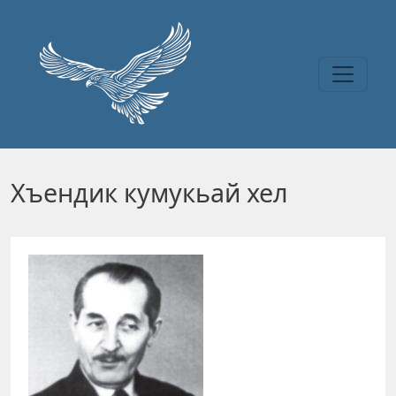
Перейти к основному содержанию
Хъендик кумукьай хел