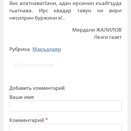
йис алатнаватIани, адан ирсинин къайгъуда
гьатнава. Ирс квадар тавун чи вири
несилрин буржини я!..
Мердали ЖАЛИЛОВ
Лезги газет
Рубрика
Макъалаяр
436 просмотров
Добавить комментарий
Ваше имя
Комментарий