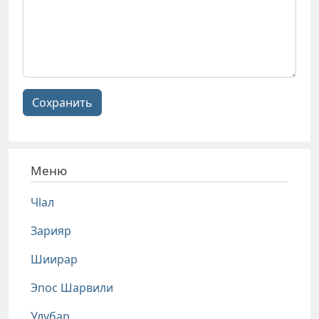
Сохранить
Меню
Чlал
Зарияр
Шиирар
Эпос Шарвили
Улубар