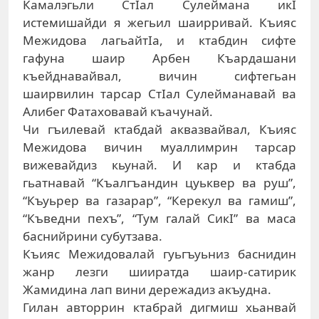
Камалэгьли СтIал Сулеймана икI
истемишайди я жегьил шаирривай. Къияс
Межидова лагьайтIа, и ктабдин сифте
гафуна шаир Арбен Къардашани
къейднавайвал, вичин сифтегьан
шаирвилин тарсар СтIал Сулейманавай ва
Алибег Фатаховавай къачунай.
Чи гъилевай ктабдай аквазвайвал, Къияс
Межидова вичин муаллимрин тарсар
вижевайдиз кьунай. И кар и ктабда
гьатнавай “Къалгъандин цуьквер ва руш”,
“Къуьрер ва газарар”, “Керекул ва гамиш”,
“Къведни пехъ”, “Тум галай СикI” ва маса
баснийрини субутзава.
Къияс Межидовалай гуьгъуьниз баснидин
жанр лезги шииратда шаир-сатирик
Жамидина лап вини дережадиз акъудна.
Гилан авторрин ктабрай дигмиш хьанвай