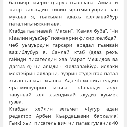
баснияр кьериз-цIаруз гьалтзава. Амма и
жанр халкьдин сивин яратмишунриз лап
мукьва я, гьакьван адахъ кIелзавайбур
патал игьтияжни ава.
Ктабда гьатнавай “Масан”, “Камал буба”, “Чи
кIвалин нуькIер” поэмаярни фикир желбдай,
чеб уьмуьрдин тарсари арадал гъанвай
важиблубур я. Санлай ктаб (адаз рехъ
гайиди писателдин хва Марат Межидов ва
Даггиз я) чи аямдин кIелзавайбур, иллаки
мектебрин аяларни, вузрин студентар патал
хъсан савкьат хьанва. Ада чIехи писателдин
яратмишунрин икьван чIавалди ачух
тавунвай хел хъендикай хкудиз куьмек
гузва.
Ктабдал хейлин зегьмет чIугур адан
редактор Арбен Къардашазни баркалла!
ГьикI хьи, писатель вич чи патав гумачиз 40