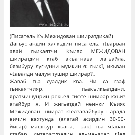
(Писатель Къ.Межидован шииратдикай)
Дагъустандин халкьдин писатель, тIварван
авай гьикаятчи Къияс МЕЖИДОВАН
шииратдин ктаб акъатнава лагьайла,
бязибуру лугьунни мумкин я: гьикI, икьван
чIавалди малум тушир шиирар?..
Жаваб гьа суалдик ква. Чи са гзаф
гьикаятчияр, гьакъикъатдани,
яратмишунрин рекьел сифте шиирар кхьиз
атайбур я. И жигьетдай неинки Къияс
Межидован шиират кIелзавайбурун арада
вичин вахтунда (алатай асирдин 30-50-
йисар) машгьур хьана, гьакI гьа чIаван
ктабар, литературадин альманахар кIел