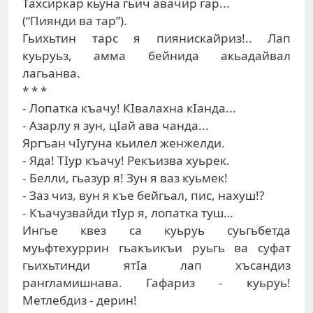
Тахсиркар кьуна гьич авачир гар...
(“Пиянди ва тар”).
Гьихьтин тарс я пиянискайриз!.. Лап
куьруьз, амма бейнида акьадайвал
лагьанва.
* * *
- Лопатка къачу! КIвалахна кIанда...
- Азарлу я зун, цIай ава чанда...
Яргъан чIугуна кьилел женжелди.
- Яда! ТIур къачу! Рекъизва хуьрек.
- Белли, гьазур я! Зун я ваз куьмек!
- Заз чиз, вун я къе бейгьал, пис, нахуш!?
- Къачузвайди тIур я, лопатка туш…
Ингье квез са куьруь суьгьбетда
муьфтехуррин гьакъикъи руьгь ва суфат
гьихьтинди ятIа лап хъсандиз
рангламишнава. Гафариз - куьруь!
Метлебдиз - дерин!