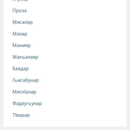
Проза
Мисалар
Махар
Манияр
Макъалаяр
Баядар
Гьисабунар
Мискlалар
Фадлугьунар
Тlварар