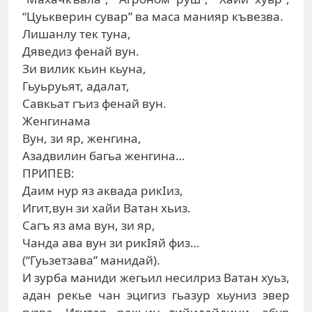
“Цуькверин сувар” ва маса манияр къвезва.
Лишанлу тек туна,
Дяведиз фенай вун.
Зи вилик кьин кьуна,
Гьуьруьят, адалат,
Савкьат гъиз фенай вун.
Женгинама
Вун, зи яр, женгина,
Азадвилин багьа женгина…
ПРИПЕВ:
Даим нур яз аквада рикIиз,
Игит,вун зи хайи Ватан хьиз.
Сагъ яз ама вун, зи яр,
Чанда ава вун зи рикIяй физ…
(“Гуьзетзава” манидай).
И зурба маниди жегьил несилриз Ватан хуьз,
адан рекье чан эцигиз гьазур хьуниз эвер