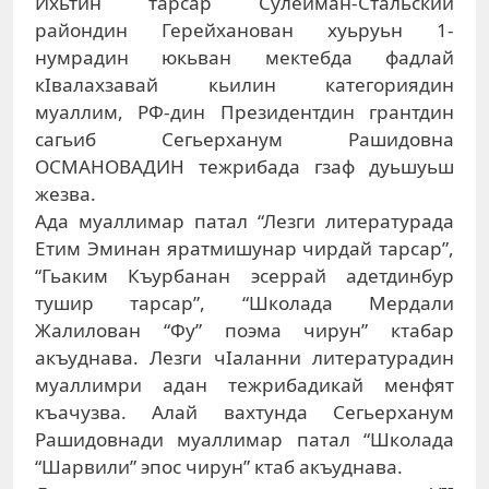
Ихьтин тарсар Сулейман-Стальский
райондин Герейханован хуьруьн 1-
нумрадин юкьван мектебда фадлай
кIвалахзавай кьилин категориядин
муаллим, РФ-дин Президентдин грантдин
сагьиб Сегьерханум Рашидовна
ОСМАНОВАДИН тежрибада гзаф дуьшуьш
жезва.
Ада муаллимар патал “Лезги литературада
Етим Эминан яратмишунар чирдай тарсар”,
“Гьаким Къурбанан эсеррай адетдинбур
тушир тарсар”, “Школада Мердали
Жалилован “Фу” поэма чирун” ктабар
акъуднава. Лезги чIаланни литературадин
муаллимри адан тежрибадикай менфят
къачузва. Алай вахтунда Сегьерханум
Рашидовнади муаллимар патал “Школада
“Шарвили” эпос чирун” ктаб акъуднава.