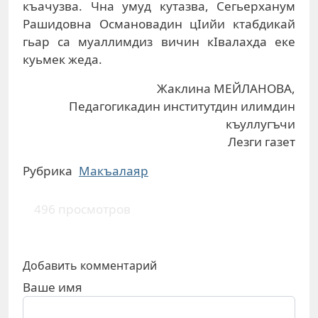
къачузва. Чна умуд кутазва, Сегьерханум
Рашидовна Османовадин цIийи ктабдикай
гьар са муаллимдиз вичин кIвалахда еке
куьмек жеда.
Жаклина МЕЙЛАНОВА,
Педагогикадин институтдин илимдин
къуллугъчи
Лезги газет
Рубрика
Макъалаяр
496 просмотров
Добавить комментарий
Ваше имя