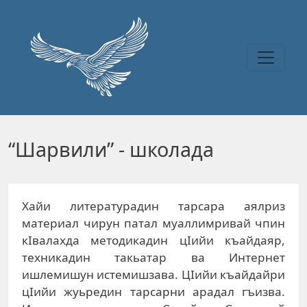
Перейти к основному содержанию
“Шарвили” - школада
Хайи литературадин тарсара аялриз
материал чирун патал муаллимривай чпин
кIвалахда методикадин цIийи къайдаяр,
техникадин такьатар ва Интернет
ишлемишун истемишзава. ЦIийи къайдайри
цIийи жуьредин тарсарни арадал гъизва.