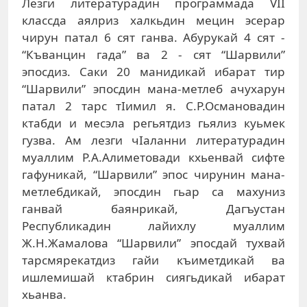
Лезги литературадин программада VII
классда аялриз халкьдин мецин эсерар
чирун патал 6 сят ганва. Абурукай 4 сят -
“Къванцин гада” ва 2 - сят “Шарвили”
эпосдиз. Саки 20 манидикай ибарат тир
“Шарвили” эпосдин мана-метлеб ачухарун
патал 2 тарс тIимил я. С.Р.Османовадин
ктабди и месэла регьятдиз гьялиз куьмек
гузва. Ам лезги чIаланни литературадин
муаллим Р.А.Алиметовади кхьенвай сифте
гафуникай, “Шарвили” эпос чирунин мана-
метлебдикай, эпосдин гьар са махуниз
ганвай баянрикай, Дагъустан
Республикадин лайихлу муаллим
Ж.Н.Жамалова “Шарвили” эпосдай тухвай
тарсмярекатдиз гайи къиметдикай ва
ишлемишай ктабрин сиягьдикай ибарат
хьанва.