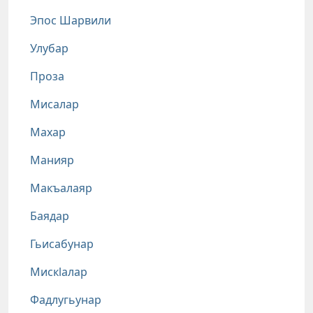
Эпос Шарвили
Улубар
Проза
Мисалар
Махар
Манияр
Макъалаяр
Баядар
Гьисабунар
Мискlалар
Фадлугьунар