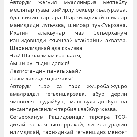
Авторди жегьил муаллимриз метлеблу
меслятар гузва, хийирлу рекьер къалурзава.
Ада вичин тарсара Шарвилидикай шиирар
манидалди лугьузва, шиирар туькIуьрзава.
Ихьтин алакьунар чаз Сегьерханум
Рашидовнади кхьенвай ктабрайни аквазва.
Шарвилидикай ада кхьизва:
Эхь! Шарвили чи кьегьал я,
Ам чи руьгьдин даях я!
Лезгистандин панагь хьайи
Лезги халкьдин дамах я!
Авторди гьар са тарс жуьреба-жуьре
амалралди гегьеншарзава, абур дерин
чирвилер гудайбур, машгъулатдинбур ва
инсанпересвилин тербия квайбур жезва.
Сегьерханум Рашидовнади тарсара ТСО-
дикай ва компьютеррикай, литературадин
илимдикай, тарихдикай гегьеншдиз менфят