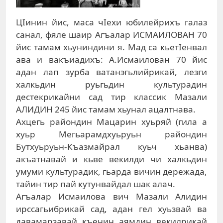
ЦIинин йис, маса чIехи юбилейрихъ галаз
санал, фяле шаир Агъалар ИСМАИЛОВАН 70
йис тамам хьуниндини я. Мад са кьетIенвал
ава и вакъиадихъ: А.Исмаилован 70 йис
адан лап зурба ватанэгьлийрикай, лезги
халкьдин руьгьдин культурадин
дестекрикайни сад тир классик Мазали
АЛИДИН 245 йис тамам хьунал ацалтнава.
Ахцегь райондин Мацарин хуьряй (гила а
хуьр Мегьарамдхуьруьн райондин
Бутхуьруьн-Къазмайрал куьч хьанва)
акъатнавай и кьве векилди чи халкьдин
умуми культурадик, гьарда вичин дережада,
тайин тир пай кутунвайдал шак алач.
Агъалар Исмаилова вич Мазали Алидин
ирссагьибрикай сад, адан гел хуьзвай ва
давамарзавай къенин аямдин векилрикай