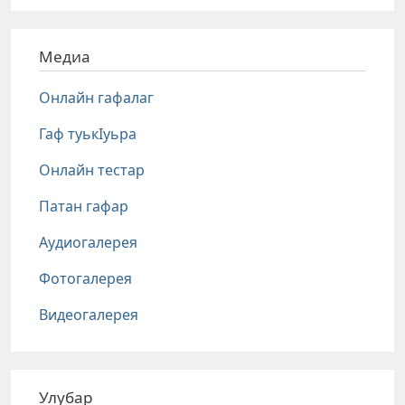
Медиа
Онлайн гафалаг
Гаф туькIуьра
Онлайн тестар
Патан гафар
Аудиогалерея
Фотогалерея
Видеогалерея
Улубар