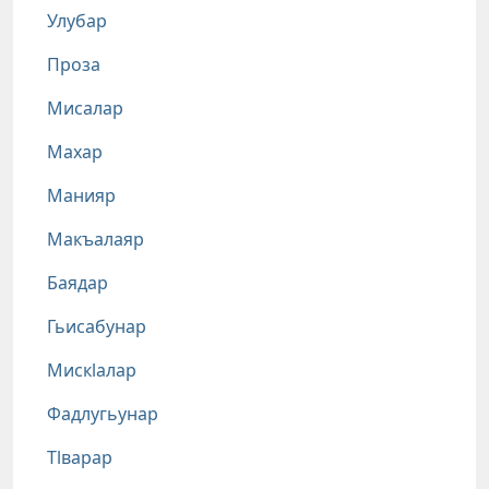
Улубар
Проза
Мисалар
Махар
Манияр
Макъалаяр
Баядар
Гьисабунар
Мискlалар
Фадлугьунар
Тlварар