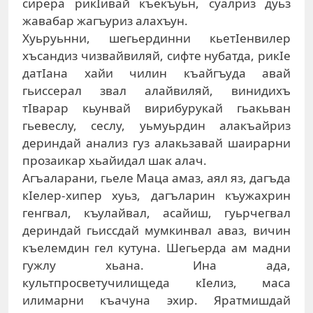
сирера рикIивай къекъуьн, суалриз дуьз
жавабар жагъуриз алахъун.
Хуьруьнни, шегьердинни кьетIенвилер
хъсандиз чизвайвиляй, сифте нубатда, рикIе
датIана хайи чилин къайгъуда авай
гьиссерал звал алайвиляй, винидихъ
тIварар кьунвай вирибурукай гьакьван
гьевеслу, сеслу, уьмуьрдин алакъайриз
дериндай анализ гуз алакьзавай шаирарни
прозаикар хьайидал шак алач.
Агъаларани, гьеле Маца амаз, аял яз, дагъда
кIелер-хипер хуьз, дагъларин къужахрин
генгвал, къулайвал, асайиш, гуьрчегвал
дериндай гьиссдай мумкинвал аваз, вичин
къелемдин гел кутуна. Шегьерда ам мадни
гужлу хьана. Ина ада,
культпросветучилищеда кIелиз, маса
илимарни къачуна эхир. Яратмишдай