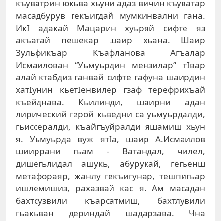
къуватрин юкьва хьуни адаз вичин къуватар
масадбурув гекъигдай мумкинвални гана.
ИкI адакай Мацарин хуьряй сифте яз
акъатай пешекар шаир хьана. Шаир
Зульфикъар Къафланова Агъалар
Исмаилован “Уьмуьрдин мензилар” тIвар
алай ктабдиз ганвай сифте гафуна шаирдин
хатIунин кьетIенвилер гзаф терефрихъай
къейднава. Кьилинди, шаирни адан
лирический герой кьведни са уьмуьрдалди,
гьиссералди, къайгъуйралди яшамиш хьун
я. Уьмуьрда вуж ятIа, шаир А.Исмаилов
шииррани гьам - Ватандал, чилел,
дишегьлидал ашукь, абурукай, гегьенш
метафораяр, жанлу гекъигунар, тешпигьар
ишлемишиз, рахазвай кас я. Ам масадан
бахтсузвили къарсатмиш, бахтлувили
гьакьван дериндай шадарзава. Чна