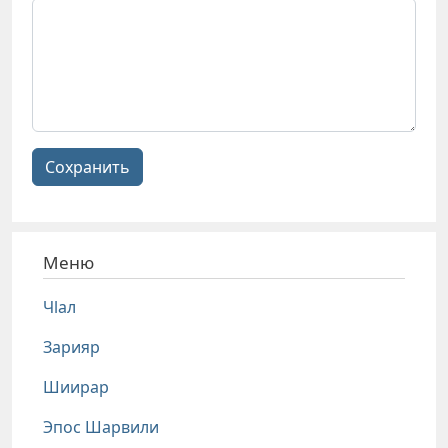
Сохранить
Меню
Чlал
Зарияр
Шиирар
Эпос Шарвили