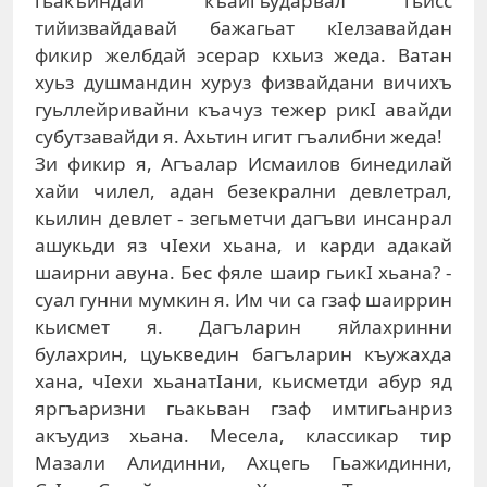
гьакъиндай къайгъударвал гьисс
тийизвайдавай бажагьат кIелзавайдан
фикир желбдай эсерар кхьиз жеда. Ватан
хуьз душмандин хуруз физвайдани вичихъ
гуьллейривайни къачуз тежер рикI авайди
субутзавайди я. Ахьтин игит гъалибни жеда!
Зи фикир я, Агъалар Исмаилов бинедилай
хайи чилел, адан безекрални девлетрал,
кьилин девлет - зегьметчи дагъви инсанрал
ашукьди яз чIехи хьана, и карди адакай
шаирни авуна. Бес фяле шаир гьикI хьана? -
суал гунни мумкин я. Им чи са гзаф шаиррин
кьисмет я. Дагъларин яйлахринни
булахрин, цуькведин багъларин къужахда
хана, чIехи хьанатIани, кьисметди абур яд
яргъаризни гьакьван гзаф имтигьанриз
акъудиз хьана. Месела, классикар тир
Мазали Алидинни, Ахцегь Гьажидинни,