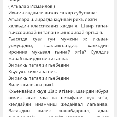
( Агъалар Исмаилов )
Ихьтин садвили анжах са кар субутзава:
Агъалара шииратда кьунвай рехъ лезги
халкьдин классикадиз хасди я. Шаир тапан
гьиссеривайни тапан кьинеривай яргъа я.
Гьасятда суал гун мумкин я: икьван
уьмуьрдиз, гьакъикъатдиз, халкьдин
ирсиниз мукьвал гьинай ятIа? Суалдиз
жаваб шаирди вичи ганва:
Зи халкь патал зи гьебедин
Кьулухъ хиле ава ник.
Зи халкь патал зи гьебедин
Вилик хиле ава рикI.
Кхьенвайди кьуд цIар ятIани, шаирди ибура
вичин асас чка ва везифани вуч ятIа,
кIелдайди инанмиш жедайвал лагьанва.
Ватандин вилик жавабдарвал, адан