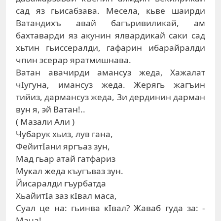
сад яз гьисабзава. Месела, кьве шаирди
Ватандихъ авай багъривиликай, ам
бахтаварди яз акунин ялвардикай саки сад
хьтин гьиссералди, гафарин ибарайралди
чпин эсерар яратмишнава.
Ватан авачирди амансуз жеда, Хажалат
чIугуна, имансуз жеда. Жерягь жагъин
тийиз, дармансуз жеда, Зи дердинин дарман
вун я, эй Ватан!..
( Мазали Али )
Чубарук хьиз, лув гана,
ФейитIани яргъаз зун,
Мад гьар атай гатфариз
Мукал жеда къугъваз зун.
Йисаралди гъурбатда
ХьайитIа заз кIвал маса,
Суал це на: гьинва кIвал? Жаваб гуда за: -
Маца!