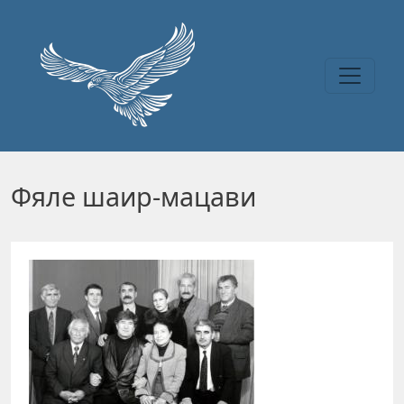
Перейти к основному содержанию
Фяле шаир-мацави