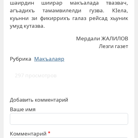
шаирдин шиирар макъалада твазвач,
агъадихъ тамамвилелди гузва. КIела,
куьнни зи фикиррихъ галаз рейсад хьуник
умуд кутазва.
Мердали ЖАЛИЛОВ
Лезги газет
Рубрика
Макъалаяр
297 просмотров
Добавить комментарий
Ваше имя
Комментарий