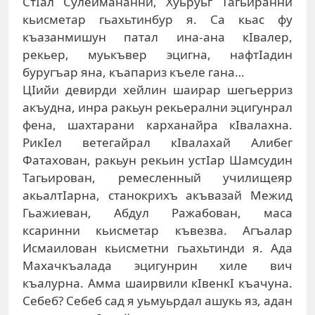
СтIал Сулеймананни, Хуьруьг Тагьиранни
кьисметар гьахьтинбур я. Са кьас фу
къазанмишун патал ина-ана кIвалер,
рекьер, муькъвер эцигна, нафтIадин
буругъар яна, къапариз къеле гана…
ЦIийи девирди хейлин шаирар шегьерриз
акъудна, инра ракьун рекьерални эцигунрал
фена, шахтарани карханайра кIвалахна.
РикIел ветегайрал кIвалахай Алибег
Фатахован, ракьун рекьин устIар Шамсудин
Тагьирован, ремесленный училищеяр
акьалтIарна, станокрихъ акъвазай Межид
Гьажиеван, Абдул Ражабован, маса
ксаринни кьисметар къвезва. Агъалар
Исмаилован кьисметни гьахьтинди я. Ада
Махачкъалада эцигунрин хиле вич
къалурна. Амма шаирвили кIвенкI къачуна.
Себеб? Себеб сад я уьмуьрдал ашукь яз, адан