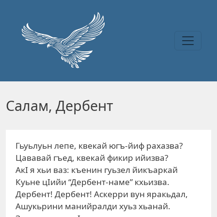
Перейти к основному содержанию
Салам, Дербент
Гьуьлуьн лепе, квекай югъ-йиф рахазва?
Цававай гъед, квекай фикир ийизва?
АкI я хьи ваз: къенин гуьзел йикъаркай
Куьне цIийи “Дербент-наме” кхьизва.
Дербент! Дербент! Аскерри вун яракьдал,
Ашукьрини манийралди хуьз хьанай.