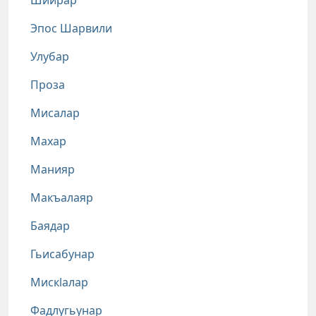
Шиирар
Эпос Шарвили
Улубар
Проза
Мисалар
Махар
Манияр
Макъалаяр
Баядар
Гьисабунар
Мискlалар
Фадлугьунар