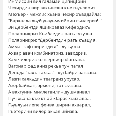
Инглисрин вил галамай ципицIрин
Чехирдин вир элкъвезва къе гьуьлериз.
Мехъер - межлис хьана чехир хъвадайла:
“Баркалла хьуй уьзуьмчийрин гъилериз!..”
Зи Дербентди ящикраваз Кефердихъ
Полярникриз Кьибледин рагъ тухузва.
Полярникри: “Дербентдин рагъ къацу я,
Амма гзаф ширинди я” - лугьузва.
Ахвар авач комбинатриз, заводриз,
Хам чилериз консервияр кIанзава.
Вагонар фад аниз рекье тун патал
Депода “тахъ-тахъ...” - кутIайри ванзава.
Лезги халкьдин театрдиз урусар,
Азербайжан, эрмени, тат физ ава.
А вахтунин миллетвилин душманвал
Пуч хьана къе ктIай кIарас хьиз ава...
Гьуьлуьн лепе фенва ширин ахварал,
Гъетерини вилер акьал ийизва.