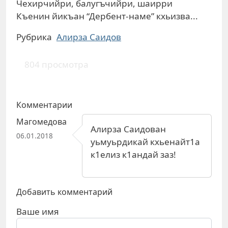
Чехирчийри, балугъчийри, шаирри
Къенин йикъан “Дербент-наме” кхьизва...
Рубрика
Алирза Саидов
804 просмотра
Комментарии
Магомедова
Алирза Саидован
06.01.2018
уьмуьрдикай кхьенайт1а
к1елиз к1андай заз!
Добавить комментарий
Ваше имя