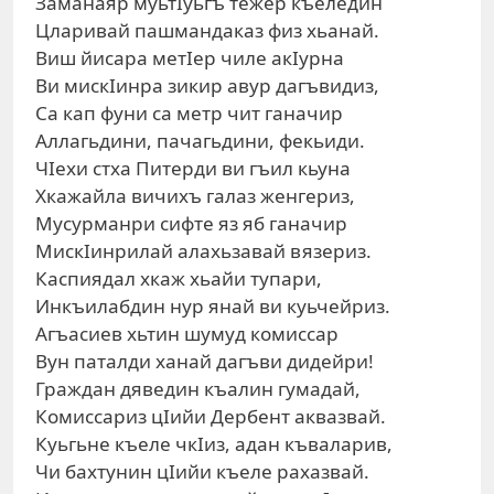
Заманаяр муьтIуьгъ тежер къеледин
Цларивай пашмандаказ физ хьанай.
Виш йисара метIер чиле акIурна
Ви мискIинра зикир авур дагъвидиз,
Са кап фуни са метр чит ганачир
Аллагьдини, пачагьдини, фекьиди.
ЧIехи стха Питерди ви гъил кьуна
Хкажайла вичихъ галаз женгериз,
Мусурманри сифте яз яб ганачир
МискIинрилай алахьзавай вязериз.
Каспиядал хкаж хьайи тупари,
Инкъилабдин нур янай ви куьчейриз.
Агъасиев хьтин шумуд комиссар
Вун паталди ханай дагъви дидейри!
Граждан дяведин къалин гумадай,
Комиссариз цIийи Дербент аквазвай.
Куьгьне къеле чкIиз, адан къваларив,
Чи бахтунин цIийи къеле рахазвай.