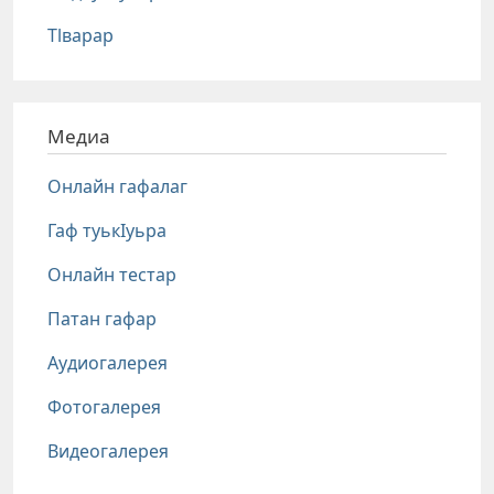
Тlварар
Медиа
Онлайн гафалаг
Гаф туькIуьра
Онлайн тестар
Патан гафар
Аудиогалерея
Фотогалерея
Видеогалерея