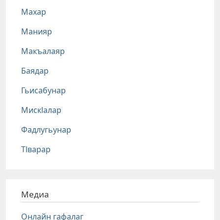
Махар
Манияр
Макъалаяр
Баядар
Гьисабунар
Мискlалар
Фадлугьунар
Тlварар
Медиа
Онлайн гафалаг