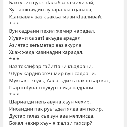
Бахтунин цуьк тIалабзава чиливай,
Зун ашкъидин лувараллаз цавава,
КIанзавач заз къакъатиз зи кIваливай.
* * *
Вун садрани пехил жемир чарадал,
Жувани са затI акъуда арадал,
Азиятар зегьметар ваз акурла,
Хкаж жеда хазинадин харадал.
* * *
Ваз теклифар гайитIани къадрани,
ЧIуру кардив эгечIмир вун садрани.
Мукъаят хьухь, Аллагьдихъ пак ягъар кас,
Гьар кпIунал шукур гъида вадрани.
* * *
Шариатди негь авуна хъун чехир,
Инсандин пак руьгьдал ялда ам пехир.
Дустар галаз къе зун ава межлисда,
Бокал чехир хъун я жал зи тахсир?