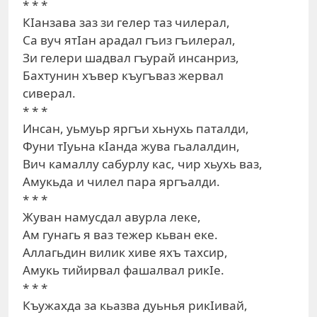
* * *
КIанзава заз зи гелер таз чилерал,
Са вуч ятIан арадал гъиз гъилерал,
Зи гелери шадвал гъурай инсанриз,
Бахтунин хъвер къугъваз жервал
сиверал.
* * *
Инсан, уьмуьр яргъи хьнухь паталди,
Фуни тIуьна кIанда жува гьалалдин,
Вич камаллу сабурлу кас, чир хьухь ваз,
Амукьда и чилел пара яргъалди.
* * *
Жуван намусдал авурла леке,
Ам гунагь я ваз тежер кьван еке.
Аллагьдин вилик хиве яхъ тахсир,
Амукь тийирвал фашалвал рикIе.
* * *
Къужахда за кьазва дуьнья рикIивай,