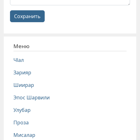
Сохранить
Меню
Чlал
Зарияр
Шиирар
Эпос Шарвили
Улубар
Проза
Мисалар