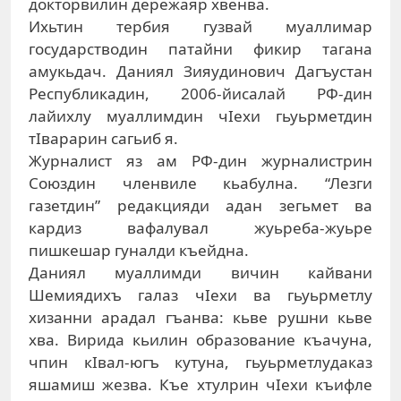
докторвилин дережаяр хвенва.
Ихьтин тербия гузвай муаллимар
государстводин патайни фикир тагана
амукьдач. Даниял Зияудинович Дагъустан
Республикадин, 2006-йисалай РФ-дин
лайихлу муаллимдин чIехи гьуьрметдин
тIварарин сагьиб я.
Журналист яз ам РФ-дин журналистрин
Союздин членвиле кьабулна. “Лезги
газетдин” редакцияди адан зегьмет ва
кардиз вафалувал жуьреба-жуьре
пишкешар гуналди къейдна.
Даниял муаллимди вичин кайвани
Шемиядихъ галаз чIехи ва гьуьрметлу
хизанни арадал гъанва: кьве рушни кьве
хва. Вирида кьилин образование къачуна,
чпин кIвал-югъ кутуна, гьуьрметлудаказ
яшамиш жезва. Къе хтулрин чIехи къифле