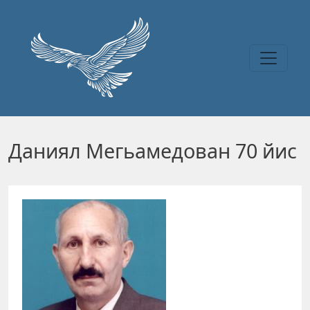
Перейти к основному содержанию
Даниял Мегьамедован 70 йис