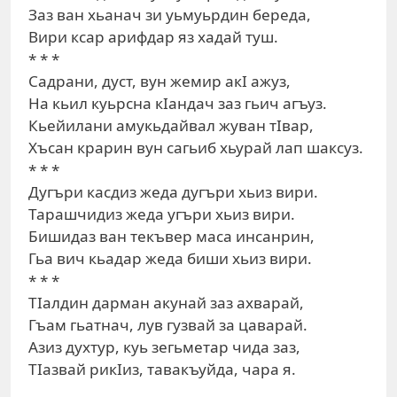
Заз ван хьанач зи уьмуьрдин береда,
Вири ксар арифдар яз хадай туш.
* * *
Садрани, дуст, вун жемир акI ажуз,
На кьил куьрсна кIандач заз гьич агъуз.
Кьейилани амукьдайвал жуван тIвар,
Хъсан крарин вун сагьиб хьурай лап шаксуз.
* * *
Дугъри касдиз жеда дугъри хьиз вири.
Тарашчидиз жеда угъри хьиз вири.
Бишидаз ван текъвер маса инсанрин,
Гьа вич кьадар жеда биши хьиз вири.
* * *
ТIалдин дарман акунай заз ахварай,
Гъам гьатнач, лув гузвай за цаварай.
Азиз духтур, куь зегьметар чида заз,
ТIазвай рикIиз, тавакъуйда, чара я.