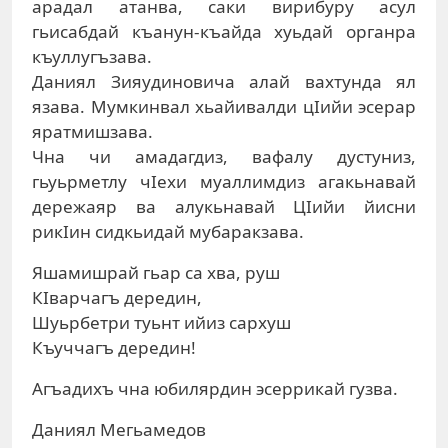
арадал атанва, саки вирибуру асул
гьисабдай къанун-къайда хуьдай органра
къуллугъзава.
Даниял Зияудиновича алай вахтунда ял
язава. Мумкинвал хьайивалди цIийи эсерар
яратмишзава.
Чна чи амадагдиз, вафалу дустуниз,
гьуьрметлу чIехи муаллимдиз агакьнавай
дережаяр ва алукьнавай ЦIийи йисни
рикIин сидкьидай мубаракзава.
Яшамишрай гьар са хва, руш
КIварчагъ дередин,
Шуьрбетри туьнт ийиз сархуш
Къуччагъ дередин!
Агъадихъ чна юбилярдин эсеррикай гузва.
Даниял Мегьамедов