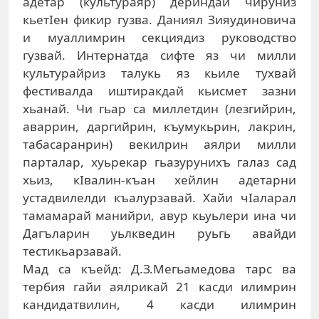
адетар (культураяр) дериндай чируниз
кьетIен фикир гузва. Даниял Зияудиновича
и муаллимрин секциядиз руководство
гузвай. Интернатда сифте яз чи милли
культурайриз талукь яз кьиле тухвай
фестивалда иштиракдай кьисмет зазни
хьанай. Чи гьар са миллетдин (лезгийрин,
аваррин, даргийрин, къумукьрин, лакрин,
табасаранрин) векилрин аялри милли
парталар, хуьрекар гьазурунихъ галаз сад
хьиз, кIвалин-къан хейлин адетарни
устадвилелди къалурзавай. Хайи чIаларал
тамамарай манийри, авур кьуьлери ина чи
Дагъларин уьлкведин руьгь авайди
тестикьарзавай.
Мад са къейд: Д.З.Мегьамедова тарс ва
тербия гайи аялрикай 21 касди илимрин
кандидатвилин, 4 касди илимрин