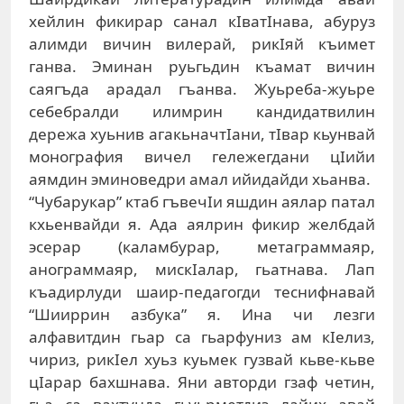
хейлин фикирар санал кIватIнава, абуруз
алимди вичин вилерай, рикIяй къимет
ганва. Эминан руьгьдин къамат вичин
саягъда арадал гъанва. Жуьреба-жуьре
себебралди илимрин кандидатвилин
дережа хуьнив агакьначтIани, тIвар кьунвай
монография вичел гележегдани цIийи
аямдин эминоведри амал ийидайди хьанва.
“Чубарукар” ктаб гъвечIи яшдин аялар патал
кхьенвайди я. Ада аялрин фикир желбдай
эсерар (каламбурар, метаграммаяр,
анограммаяр, мискIалар, гьатнава. Лап
къадирлуди шаир-педагогди теснифнавай
“Шииррин азбука” я. Ина чи лезги
алфавитдин гьар са гьарфуниз ам кIелиз,
чириз, рикIел хуьз куьмек гузвай кьве-кьве
цIарар бахшнава. Яни авторди гзаф четин,