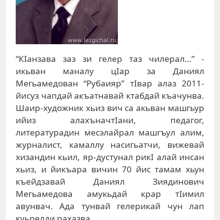
“КIанзава заз зи гелер таз чилерал…” -
икьван маналу цIар за Даниял
Мегьамедован “Рубаияр” тIвар алаз 2011-
йисуз чапдай акъатнавай ктабдай къачунва.
Шаир-художник хьиз вич са акьван машгьур
ийиз алахъначтIани, педагог,
литературадин месэлайрал машгъул алим,
журналист, камаллу насигьатчи, вижевай
хизандин кьил, яр-дустунал рикI алай инсан
хьиз, и йикъара вичин 70 йис тамам хьун
къейдзавай Даниял Зиядинович
Мегьамедова амукьдай крар тIимил
авунвач. Ада тунвай гелерикай чун лап
куьрелди рахазва.