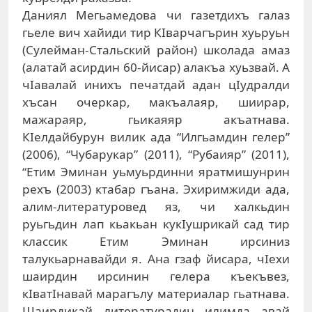
Даниял Мегьамедова чи газетдихъ галаз
гьеле вич хайиди тир КIварчагърин хуьруьн
(Сулейман-Стальский район) школада амаз
(алатай асирдин 60-йисар) алакъа хуьзвай. А
чIавалай инихъ печатдай адан цIудралди
хъсан очеркар, макъалаяр, шиирар,
мажараяр, гьикаяяр акъатнава.
КIелдайбурун вилик ада “Илгьамдин гелер”
(2006), “Чубарукар” (2011), “Рубаияр” (2011),
“Етим Эминан уьмуьрдинни яратмишунрин
рехъ (2003) ктабар гъана. Эхиримжиди ада,
алим-литературовед яз, чи халкьдин
руьгьдин лап кьакьан кукIушрикай сад тир
классик Етим Эминан ирсиниз
талукьарнавайди я. Ана гзаф йисара, чIехи
шаирдин ирсинин гелера къекъвез,
кIватIнавай марагълу материалар гьатнава.
Шаирдикай литературадин илимда авай