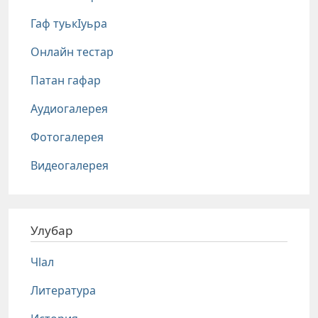
Гаф туькIуьра
Онлайн тестар
Патан гафар
Аудиогалерея
Фотогалерея
Видеогалерея
Улубар
Чlал
Литература