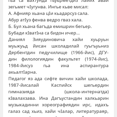
гьа са вахтунда гьуьрметдиз лайих авай
зегьмет чIугунва. Ингье кьве мисал:
А. Афнияр хьана цIи кьадарсуз сала.
Абур атIуз фенва ведро гваз хала.
Б. Бул хьана багъда емишрин бегьер.
Бубади кIватIна са бидон ичер…
Даниял Зияудиновича хайи хуьруьн
муьжуьд йисан школадилай гуьгъуьниз
Дербентдин педучилище (1966-йис), ДГУ-
дин филологиядин факультет (1974-йис),
1984-йисуз гьа ина аспирантура
акьалтIарна.
Педагог яз ада сифте вичин хайи школада,
1987-йисалай Каспийск шегьердин
гимназияда (школа-интернатда)
кIвалахзава. Ина Дагъустандин халкьарин
музыкадинни хореографиядин ирс, идахъ
галаз сад хьиз, хайи чIалар, литератураяр,