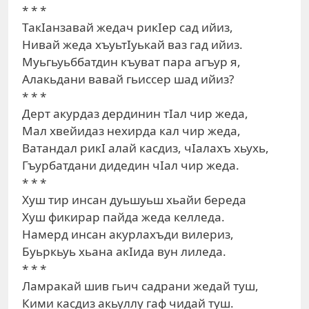
* * *
ТакIанзавай жедач рикIер сад ийиз,
Нивай жеда хъуьтIуькай ваз гад ийиз.
Муьгьуьббатдин къуват пара агъур я,
Алакьдани вавай гьиссер шад ийиз?
* * *
Дерт акурдаз дердинин тIал чир жеда,
Мал хвейидаз нехирда кал чир жеда,
Ватандал рикI алай касдиз, чIалахъ хьухь,
Гъурбатдани дидедин чIал чир жеда.
* * *
Хуш тир инсан дуьшуьш хьайи береда
Хуш фикирар пайда жеда келледа.
Намерд инсан акурлахъди вилериз,
Буьркьуь хьана акIида вун лиледа.
* * *
Ламракай шив гьич садрани жедай туш,
Кими касдиз акьуллу гаф чидай туш.