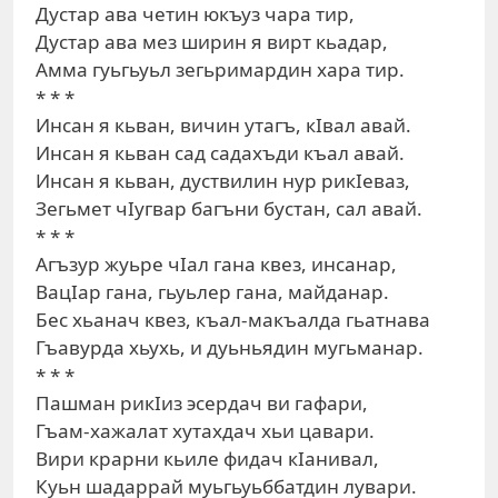
Дустар ава четин юкъуз чара тир,
Дустар ава мез ширин я вирт кьадар,
Амма гуьгьуьл зегьримардин хара тир.
* * *
Инсан я кьван, вичин утагъ, кIвал авай.
Инсан я кьван сад садахъди къал авай.
Инсан я кьван, дуствилин нур рикIеваз,
Зегьмет чIугвар багъни бустан, сал авай.
* * *
Агъзур жуьре чIал гана квез, инсанар,
ВацIар гана, гьуьлер гана, майданар.
Бес хьанач квез, къал-макъалда гьатнава
Гъавурда хьухь, и дуьньядин мугьманар.
* * *
Пашман рикIиз эсердач ви гафари,
Гъам-хажалат хутахдач хьи цавари.
Вири крарни кьиле фидач кIанивал,
Куьн шадаррай муьгьуьббатдин лувари.