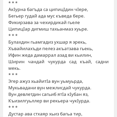
* * *
АкIурна багъда са ципицIдин чIере,
Бегьер гудай ада мус къведа бере.
Фикирзава за чехирдикай гьеле
ЦипицIар дигмиш тахьанмаз хуьре.
* * *
Булахдин гьамгадиз ухшар я эрекь,
Хъвайилахъди пелез акъатзава гьекь,
Ифин жеда дамаррал азад ви кьилин,
Ширин чандай чукурда сад къай, садни
мекь.
* * *
Эгер ажуз хьайитIа вун уьмуьрда,
Мукьвадани вун межлисдай чукурда.
Вун девлетдин сагьиб ятIа кIубан яз,
Къизилгуьллер ви рекьера чукIурда.
* * *
Дустар ава стхаяр хьиз багьа тир,