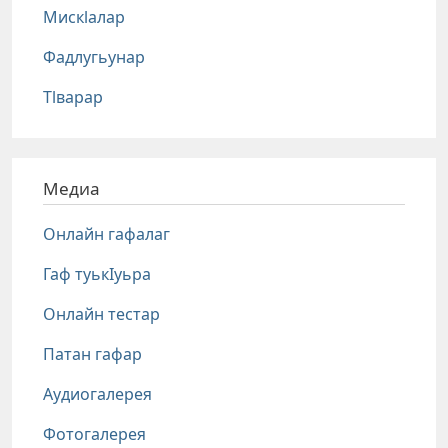
Мискlалар
Фадлугьунар
Тlварар
Медиа
Онлайн гафалаг
Гаф туькIуьра
Онлайн тестар
Патан гафар
Аудиогалерея
Фотогалерея