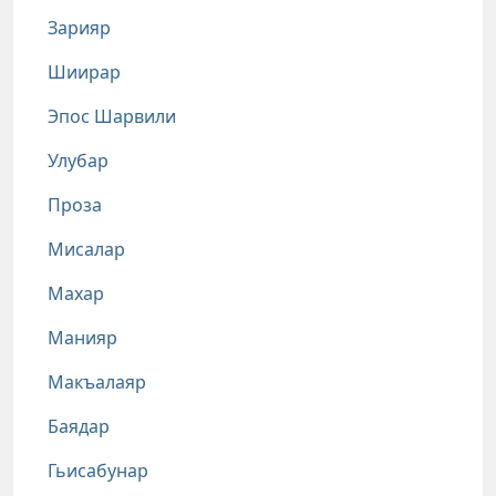
Зарияр
Шиирар
Эпос Шарвили
Улубар
Проза
Мисалар
Махар
Манияр
Макъалаяр
Баядар
Гьисабунар