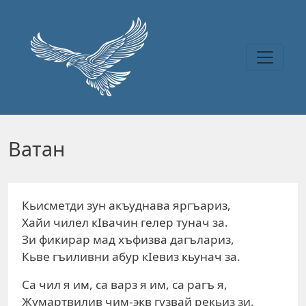
Перейти к основному содержанию
Ватан
Кьисметди зун акъуднава яргъариз,
Хайи чилел кIвачин гелер тунач за.
Зи фикирар мад хъфизва дагълариз,
Кьве гъиливни абур кIевиз кьунач за.
Са чил я им, са варз я им, са рагъ я,
Жумартвилив чим-экв гузвай рекьиз зи.