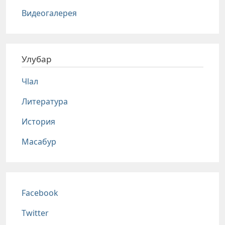
Видеогалерея
Улубар
Чlал
Литература
История
Масабур
Соц сети
Facebook
Twitter