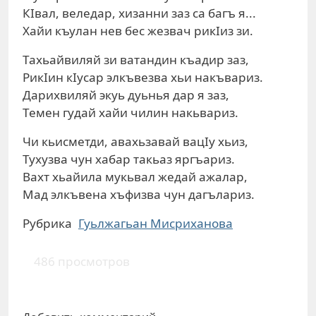
КIвал, веледар, хизанни заз са багъ я...
Хайи къулан нев бес жезвач рикIиз зи.
Тахьайвиляй зи ватандин къадир заз,
РикIин кIусар элкъвезва хьи накъвариз.
Дарихвиляй экуь дуьнья дар я заз,
Темен гудай хайи чилин накьвариз.
Чи кьисметди, авахьзавай вацIу хьиз,
Тухузва чун хабар такьаз яргъариз.
Вахт хьайила мукьвал жедай ажалар,
Мад элкъвена хъфизва чун дагълариз.
Рубрика
Гуьлжагьан Мисриханова
486 просмотров